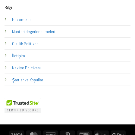
Bilgi
Hakkımızda
Musteri degerlendirmeleri
Gizlilik Politikası
İletişim
Nakliye Politikası
Şartlar ve Koşullar
Visa
MasterCard
Discover
Dinners
Bancontact
Apple
Googl