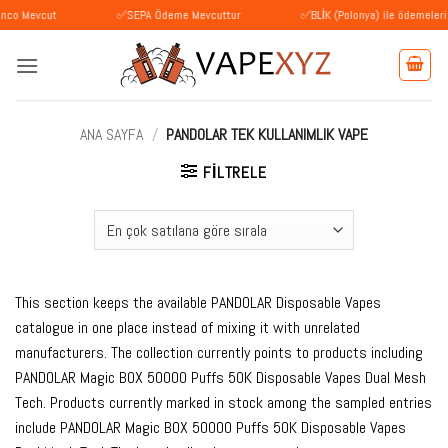
İçeriğe
ut
✅SEPA Ödeme Mevcuttur
✅BLİK (Polonya) ile ödemeleri kabul ed
atla
ANA SAYFA
/
PANDOLAR TEK KULLANIMLIK VAPE
FILTRELE
This section keeps the available PANDOLAR Disposable Vapes
catalogue in one place instead of mixing it with unrelated
manufacturers. The collection currently points to products including
PANDOLAR Magic BOX 50000 Puffs 50K Disposable Vapes Dual Mesh
Tech. Products currently marked in stock among the sampled entries
include PANDOLAR Magic BOX 50000 Puffs 50K Disposable Vapes