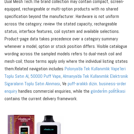
Dual Mesh Tech.The brand collection may contain compact, screen-
equipped, rechargeable or multi-option products with no shared
specification beyond the manufacturer. Hardware is not uniform
across the category; review the stated capacity, rechargeable
status, interface features, coil system and available selections.
Product-page data takes precedence over a category summary
whenever a model, option or stock position differs. Visible catalogue
wording across the sampled models refers to dual-mesh coil and
mesh-coil; those terms apply only where the individual listing states
them.Related navigation includes
Polonya'da Tek Kullanımlık Vape'leri
Toplu Satın Al
,
50000 Puff Vape
,
Almanya'da Tek Kullanımlık Elektronik
Sigaraların Toplu Satın Alınması
, Ve
puff-aralıklı dizin
.
business-order
enquiry
handles commercial enquiries, while the
gönderi̇m poli̇ti̇kasi
contains the current delivery framework.