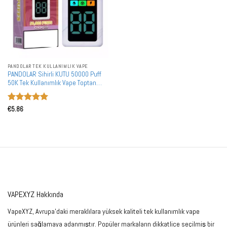
PANDOLAR TEK KULLANIMLIK VAPE
PANDOLAR Sihirli KUTU 50000 Puff
50K Tek Kullanımlık Vape Toptan
Satın Alma İkili Ağ Teknolojisi
5 üzerinden
€
5.86
5
oy aldı
VAPEXYZ Hakkında
VapeXYZ, Avrupa'daki meraklılara yüksek kaliteli tek kullanımlık vape
ürünleri sağlamaya adanmıştır. Popüler markaların dikkatlice seçilmiş bir