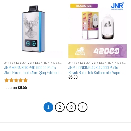
JNR TEK KULLANIMLIK ELEKTRONIK SIGARALAR
JNR TEK KULLANIMLIK ELEKTRONIK SIGARALAR
JNR MEGA BOX PRO 50000 Puffs
JNR LIONKING 42K 42000 Puffs
Akıllı Ekran Toplu Alım Şarj Edilebilir
Büyük Bulut Tek Kullanımlık Vape
€
5.60
Tek Kullanımlık Vape Toptan Satış
Toplu Alışveriş Perakende Akıllı
Tasarım
5 üzerinden
İtibaren
€
6.55
5
oy aldı
1
2
3