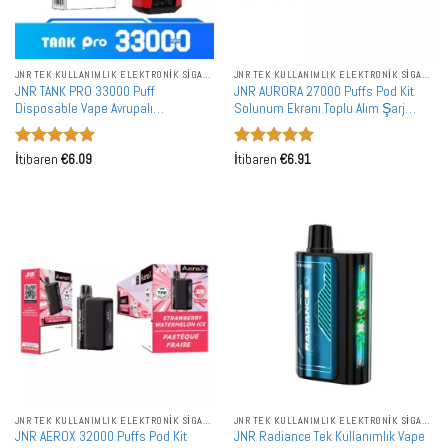
JNR TEK KULLANIMLIK ELEKTRONIK SIGARALAR
JNR TEK KULLANIMLIK ELEKTRONIK SIGARALAR
JNR TANK PRO 33000 Puff
JNR AURORA 27000 Puffs Pod Kit
Disposable Vape Avrupalı
Solunum Ekranı Toplu Alım Şarj
Profesyonel Vape Distribütörleri için
Edilebilir Yeniden Doldurulabilir
Tasarlandı
Vape Toptan Satış
5 üzerinden
5 üzerinden
İtibaren
€
6.09
İtibaren
€
6.91
5
oy aldı
5
oy aldı
JNR TEK KULLANIMLIK ELEKTRONIK SIGARALAR
JNR TEK KULLANIMLIK ELEKTRONIK SIGARALAR
JNR AEROX 32000 Puffs Pod Kit
JNR Radiance Tek Kullanımlık Vape