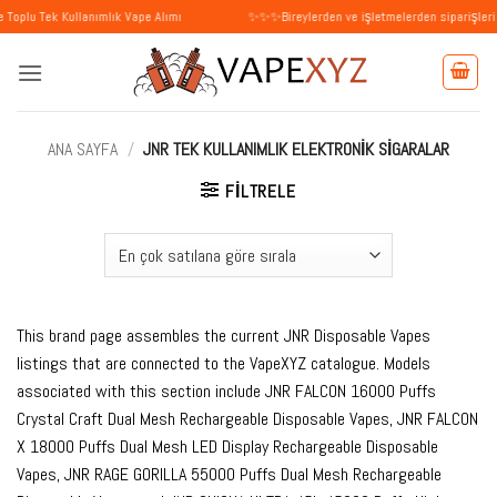
İçeriğe
ek Kullanımlık Vape Alımı
✨✨✨Bireylerden ve işletmelerden siparişleri kabul e
atla
ANA SAYFA
/
JNR TEK KULLANIMLIK ELEKTRONIK SIGARALAR
FILTRELE
This brand page assembles the current JNR Disposable Vapes
listings that are connected to the VapeXYZ catalogue. Models
associated with this section include JNR FALCON 16000 Puffs
Crystal Craft Dual Mesh Rechargeable Disposable Vapes, JNR FALCON
X 18000 Puffs Dual Mesh LED Display Rechargeable Disposable
Vapes, JNR RAGE GORILLA 55000 Puffs Dual Mesh Rechargeable