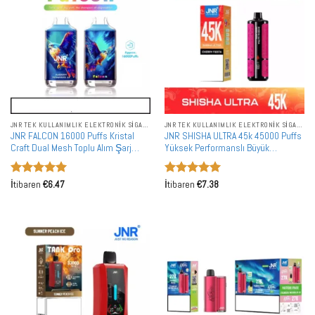
JNR TEK KULLANIMLIK ELEKTRONIK SIGARALAR
JNR TEK KULLANIMLIK ELEKTRONIK SIGARALAR
JNR FALCON 16000 Puffs Kristal
JNR SHISHA ULTRA 45k 45000 Puffs
Craft Dual Mesh Toplu Alım Şarj
Yüksek Performanslı Büyük
Edilebilir Tek Kullanımlık Vape
Kapasiteli Tek Kullanımlık Vape
Toptan Satış
Toptan Satış
5 üzerinden
5 üzerinden
İtibaren
€
6.47
İtibaren
€
7.38
5
oy aldı
5
oy aldı