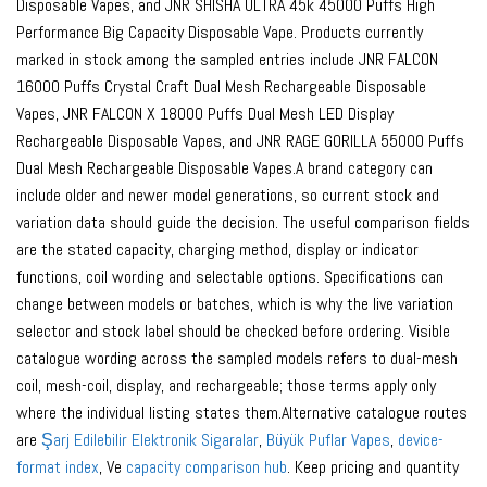
Disposable Vapes, and JNR SHISHA ULTRA 45k 45000 Puffs High
Performance Big Capacity Disposable Vape. Products currently
marked in stock among the sampled entries include JNR FALCON
16000 Puffs Crystal Craft Dual Mesh Rechargeable Disposable
Vapes, JNR FALCON X 18000 Puffs Dual Mesh LED Display
Rechargeable Disposable Vapes, and JNR RAGE GORILLA 55000 Puffs
Dual Mesh Rechargeable Disposable Vapes.A brand category can
include older and newer model generations, so current stock and
variation data should guide the decision. The useful comparison fields
are the stated capacity, charging method, display or indicator
functions, coil wording and selectable options. Specifications can
change between models or batches, which is why the live variation
selector and stock label should be checked before ordering. Visible
catalogue wording across the sampled models refers to dual-mesh
coil, mesh-coil, display, and rechargeable; those terms apply only
where the individual listing states them.Alternative catalogue routes
are
Şarj Edilebilir Elektronik Sigaralar
,
Büyük Puflar Vapes
,
device-
format index
, Ve
capacity comparison hub
. Keep pricing and quantity