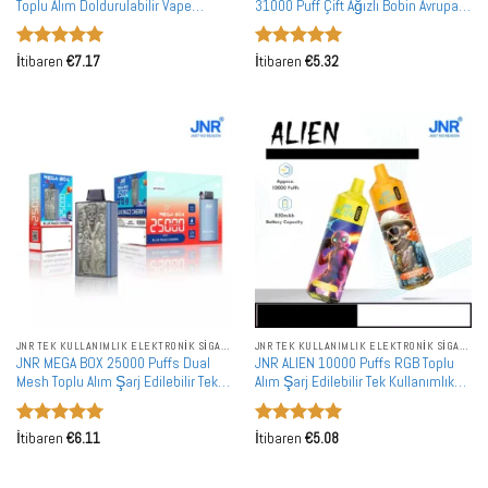
Toplu Alım Doldurulabilir Vape
31000 Puff Çift Ağızlı Bobin Avrupa
Toptan Satış
Piyasası İçin
5 üzerinden
5 üzerinden
İtibaren
€
7.17
İtibaren
€
5.32
5
oy aldı
5
oy aldı
JNR TEK KULLANIMLIK ELEKTRONIK SIGARALAR
JNR TEK KULLANIMLIK ELEKTRONIK SIGARALAR
JNR MEGA BOX 25000 Puffs Dual
JNR ALIEN 10000 Puffs RGB Toplu
Mesh Toplu Alım Şarj Edilebilir Tek
Alım Şarj Edilebilir Tek Kullanımlık
Kullanımlık Vape Toptan Satış
Vape Toptan Satış
5 üzerinden
5 üzerinden
İtibaren
€
6.11
İtibaren
€
5.08
5
oy aldı
5
oy aldı