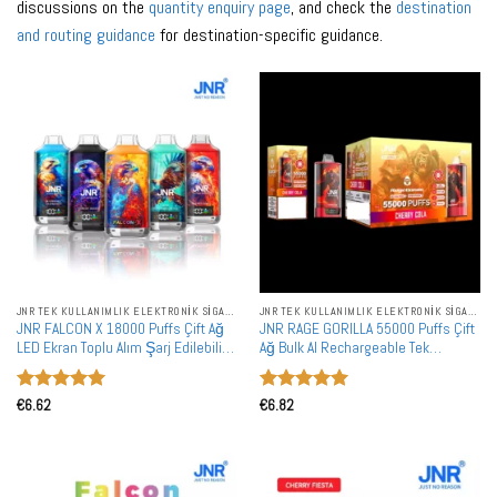
discussions on the
quantity enquiry page
, and check the
destination
and routing guidance
for destination-specific guidance.
JNR TEK KULLANIMLIK ELEKTRONIK SIGARALAR
JNR TEK KULLANIMLIK ELEKTRONIK SIGARALAR
JNR FALCON X 18000 Puffs Çift Ağ
JNR RAGE GORILLA 55000 Puffs Çift
LED Ekran Toplu Alım Şarj Edilebilir
Ağ Bulk Al Rechargeable Tek
Tek Kullanımlık Vape Toptan Satış
Kullanımlık Vape Toptan Satış
5 üzerinden
5 üzerinden
€
6.62
€
6.82
5
oy aldı
5
oy aldı