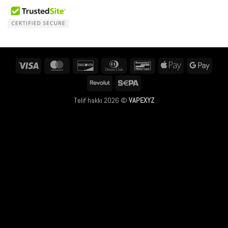
Visa
MasterCard
Discover
Dinners
Bancontact
Apple
Googl
Club
Pay
Pay
Revolut
Sepa
Telif hakkı 2026 ©
VAPEXYZ