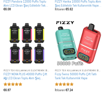
FIZZY Pandora 12000 Puffs Toplu
FIZZY Harika 10000 Puffs Toplu Alım
Alım LCD Ekran Şarj Edilebilir Tek
Şarj Edilebilir Tek Kullanımlık Vape
€
6.08
İtibaren
€
5.62
Kullanımlık Vape Toptan Satış
Toptan Satış
FIZZY TEK KULLANIMLIK ELEKTRONIK SIGARALAR
FIZZY TEK KULLANIMLIK ELEKTRONIK SIGARALAR
FIZZY NOVA PLUS 40000 Puffs Çift
Fizzy Twins 50000 Puffs Çift Tatlı
Ağ LCD Ekran Toplu Alım Şarj
Tank Tek Kullanımlık Vape
Edilebilir Tek Kullanımlık Vape
Toptan Satış
5 üzerinden
5 üzerinden
€
6.87
İtibaren
€
7.24
5
oy aldı
5
oy aldı