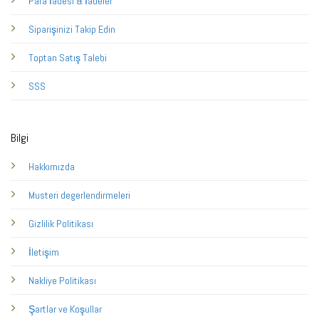
Para İadesi & İadeler
Siparişinizi Takip Edin
Toptan Satış Talebi
SSS
Bilgi
Hakkımızda
Musteri degerlendirmeleri
Gizlilik Politikası
İletişim
Nakliye Politikası
Şartlar ve Koşullar