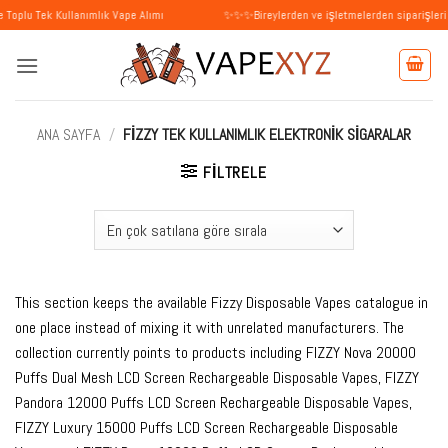
İçeriğe
 Kullanımlık Vape Alımı
✨✨✨Bireylerden ve işletmelerden siparişleri kabul ed
atla
ANA SAYFA
/
FIZZY TEK KULLANIMLIK ELEKTRONIK SIGARALAR
FILTRELE
This section keeps the available Fizzy Disposable Vapes catalogue in
one place instead of mixing it with unrelated manufacturers. The
collection currently points to products including FIZZY Nova 20000
Puffs Dual Mesh LCD Screen Rechargeable Disposable Vapes, FIZZY
Pandora 12000 Puffs LCD Screen Rechargeable Disposable Vapes,
FIZZY Luxury 15000 Puffs LCD Screen Rechargeable Disposable