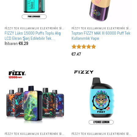
FIZZY TEK KULLANIMLIK ELEKTRONIK SIGARALAR
FIZZY TEK KULLANIMLIK ELEKTRONIK SIGARALAR
FIZZY Lüks 15000 Puffs Toplu Alış
Toptan FIZZY MAX III 60000 Puff Tek
LCD Ekran Şarj Edilebilir Tek
Kullanımlık Vape
İtibaren
€
6.29
Kullanımlık Vape Toptan Satış
5 üzerinden
€
7.47
5
oy aldı
FIZZY TEK KULLANIMLIK ELEKTRONIK SIGARALAR
FIZZY TEK KULLANIMLIK ELEKTRONIK SIGARALAR