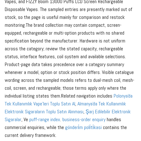
Vapes, and FIZZY Boom 13000 Puffs LCD Screen Rechargeable
Disposable Vapes. The sampled entries are presently marked out of
stock, so the page is useful mainly for comparison and restock
monitoring.The brand collection may contain compact, screen-
equipped, rechargeable or multi-option products with no shared
specification beyond the manufacturer. Hardware is not uniform
across the category; review the stated capacity, rechargeable
status, interface features, coil system and available selections.
Product-page data takes precedence over a category summary
whenever a model, option or stock position differs. Visible catalogue
wording across the sampled models refers to dual-mesh coil, mesh-
coil, screen, and rechargeable; those terms apply only where the
individual listing states them.Related navigation includes
Polonya'da
Tek Kullanımlık Vape'leri Toplu Satın Al
,
Almanya'da Tek Kullanımlık
Elektronik Sigaraların Toplu Satın Alınması
,
Şarj Edilebilir Elektronik
Sigaralar
, Ve
puff-range index
.
business-order enquiry
handles
commercial enquiries, while the
gönderi̇m poli̇ti̇kasi
contains the
current delivery framework.