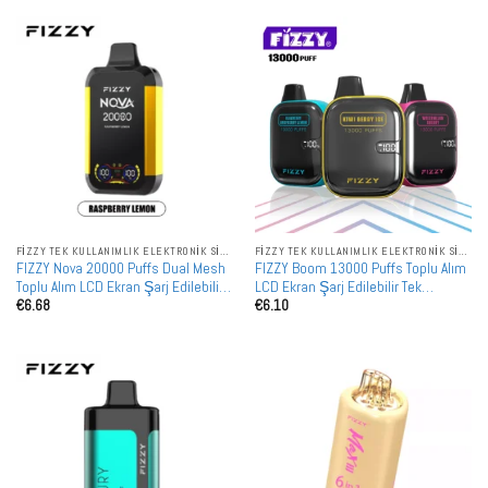
FIZZY TEK KULLANIMLIK ELEKTRONIK SIGARALAR
FIZZY TEK KULLANIMLIK ELEKTRONIK SIGARALAR
FIZZY Nova 20000 Puffs Dual Mesh
FIZZY Boom 13000 Puffs Toplu Alım
Toplu Alım LCD Ekran Şarj Edilebilir
LCD Ekran Şarj Edilebilir Tek
€
6.68
€
6.10
Tek Kullanımlık Vape Toptan Satış
Kullanımlık Vape Toptan Satış