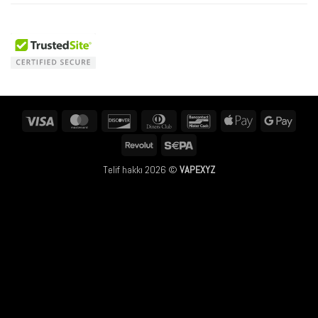
Visa
MasterCard
Discover
Dinners
Bancontact
Apple
Googl
Club
Pay
Pay
Revolut
Sepa
Telif hakkı 2026 ©
VAPEXYZ