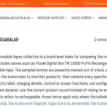
bul ediyoruz.
✅Multibanco Mevcut
✅SEPA Ödeme Mevcuttur
SIGARALAR SATIN ALIN
POPÜLER VAPE'LER
VAPES SERISI
HAKKI
IGARALAR
2 sonuc
osable Vapes collection is a brand-level index for comparing the m
ncludes names such as FluuM Digital Box TN 15000 Puffs Recharg
le Vape. The sampled entries are presently marked out of stock, s
 the brand index to shortlist products, then validate every specif
city label, charging details, control or screen functions, coil confi
re dynamic; use the current product record instead of relying on an
 refers to rechargeable; those terms apply only where the individ
a'da Tek Kullanımlık Vape'leri Toplu Satın Al
,
Almanya'da Tek Kullan