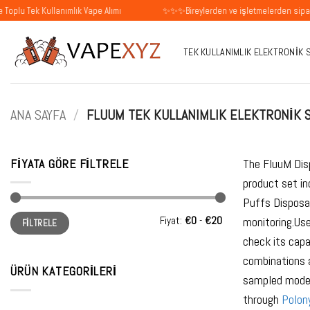
İçeriğe
k Kullanımlık Vape Alımı
✨✨✨Bireylerden ve işletmelerden siparişleri ka
atla
TEK KULLANIMLIK ELEKTRONIK 
ANA SAYFA
/
FLUUM TEK KULLANIMLIK ELEKTRONIK S
FIYATA GÖRE FILTRELE
The FluuM Disp
product set i
Puffs Disposab
En
En
Fiyat:
€0
-
€20
monitoring.Use
FILTRELE
düşük
yüksek
fiyat
fiyat
check its capa
combinations a
ÜRÜN KATEGORILERI
sampled models
through
Polony