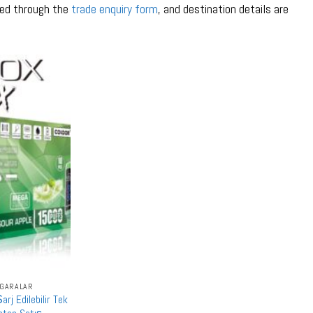
sed through the
trade enquiry form
, and destination details are
IGARALAR
rj Edilebilir Tek