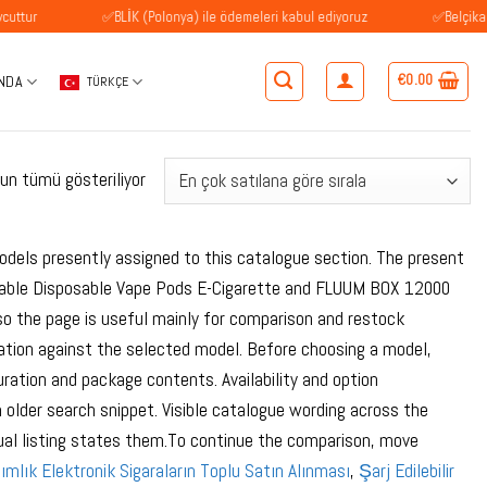
✅BLİK (Polonya) ile ödemeleri kabul ediyoruz
✅Belçika'daki müş
€
0.00
NDA
TÜRKÇE
Popülerliğe
un tümü gösteriliyor
göre
sıralandı
odels presently assigned to this catalogue section. The present
eable Disposable Vape Pods E-Cigarette and FLUUM BOX 12000
o the page is useful mainly for comparison and restock
ication against the selected model. Before choosing a model,
guration and package contents. Availability and option
 older search snippet. Visible catalogue wording across the
ual listing states them.To continue the comparison, move
ımlık Elektronik Sigaraların Toplu Satın Alınması
,
Şarj Edilebilir