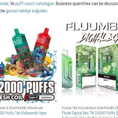
ralar
, Ve
puff-count catalogue
. Business quantities can be discus
 the
güncel nakliye koşulları
.
NIMLIK ELEKTRONIK SIGARALAR
FLUUM TEK KULLANIMLIK ELEKTRONIK S
0 Puffs Tek Kullanımlık Vape
FluuM Digital Box TN 15000 Puffs Şa