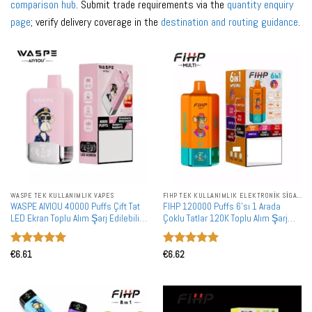
comparison hub
. Submit trade requirements via the
quantity enquiry
page
; verify delivery coverage in the
destination and routing guidance
.
WASPE TEK KULLANIMLIK VAPES
FIHP TEK KULLANIMLIK ELEKTRONIK SIGARALAR
WASPE AIVIOU 40000 Puffs Çift Tat
FIHP 120000 Puffs 6'sı 1 Arada
LED Ekran Toplu Alım Şarj Edilebilir
Çoklu Tatlar 120K Toplu Alım Şarj
Tek Kullanımlık Vape Toptan Satış
Edilebilir Tek Kullanımlık Vape
Toptan Satış
5 üzerinden
5 üzerinden
€
6.61
€
6.62
5
oy aldı
5
oy aldı