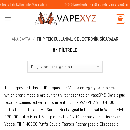
İçeriğe
ullanımlık Vape Alımı
✨✨✨Bireylerden ve işletmelerden siparişleri kabul ediy
atla
ANA SAYFA
/
FIHP TEK KULLANIMLIK ELEKTRONIK SIGARALAR
FILTRELE
The purpose of this FIHP Disposable Vapes category is to show
which brand models are currently represented on VapeXYZ. Catalogue
records connected with this intent include WASPE AIVIOU 40000
Puffs Double Taste LED Screen Rechargeable Disposable Vapes, FIHP
120000 Puffs 6-in-1 Multiple Tastes 120K Rechargeable Disposable
Vapes, FIHP 40000 Puffs Double Tastes Rechargeable Disposable