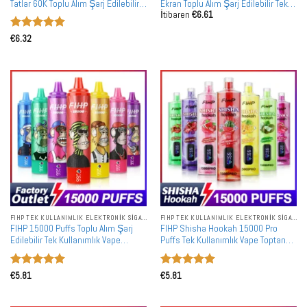
Tatlar 60K Toplu Alım Şarj Edilebilir
Ekran Toplu Alım Şarj Edilebilir Tek
İtibaren
€
6.61
LED Ekranlı Tek Kullanımlık Vape
Kullanımlık Vape Toptan Satış
Toptan Satış
5 üzerinden
€
6.32
5
oy aldı
FIHP TEK KULLANIMLIK ELEKTRONIK SIGARALAR
FIHP TEK KULLANIMLIK ELEKTRONIK SIGARALAR
FIHP 15000 Puffs Toplu Alım Şarj
FIHP Shisha Hookah 15000 Pro
Edilebilir Tek Kullanımlık Vape
Puffs Tek Kullanımlık Vape Toptan
Toptan Satış
Satış
5 üzerinden
5 üzerinden
€
5.81
€
5.81
5
oy aldı
5
oy aldı