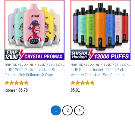
FIHP TEK KULLANIMLIK ELEKTRONIK SIGARALAR
FIHP TEK KULLANIMLIK ELEKTRONIK SIGARALAR
FIHP 12000 Puffs Toplu Alım Şarj
FIHP Shisha Hookah 12000 Puffs
Edilebilir Tek Kullanımlık Vape
Monster Toplu Alım Şarj Edilebilir
Toptan Satış
Tek Kullanımlık Vape Toptan Satış
5 üzerinden
5 üzerinden
İtibaren
€
5.76
€
5.91
5
oy aldı
5
oy aldı
1
2