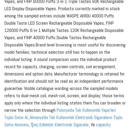
Vapes, and FIHP 60000 Puffs 3-in-1 Triple Tastes 60K Rechargeable
LED Display Disposable Vapes. Products currently marked in stock
among the sampled entries include WASPE AIVIOU 40000 Puffs
Double Taste LED Screen Rechargeable Disposable Vapes, FIHP
120000 Puffs 6-in-1 Multiple Tastes 120K Rechargeable Disposable
Vapes, and FIHP 40000 Puffs Double Tastes Rechargeable
Disposable Vapes.Brand-level browsing is most useful for discovering
model families; technical selection still has to happen on the
individual listing. A sound comparison uses the individual product
record for capacity, charging, screen controls, coil arrangement,
dimensions and option data. Manufacturer terminology is retained for
identification and should not be read as an independent performance
guarantee. Visible catalogue wording across the sampled models
refers to dual-mesh coil, mesh-coil, screen, and display; those terms
apply only where the individual listing states them.You can broaden or
narrow the selection through
Polonya'da Tek Kullanımlık Vape'leri
Toplu Satın Al
,
Almanya'da Tek Kullanımlık Elektronik Sigaraların Toplu
Satın Alınması
,
Şarj Edilebilir Elektronik Sigaralar
, Ve
capacity