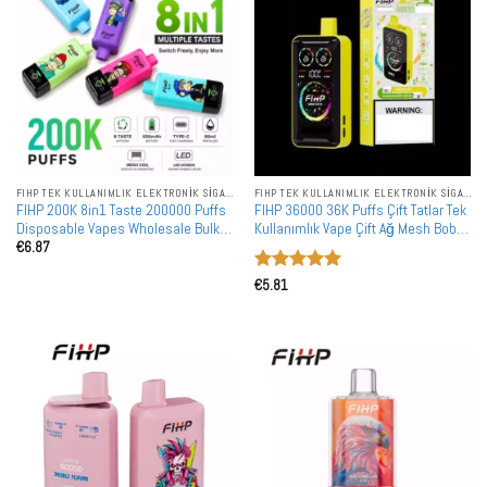
FIHP TEK KULLANIMLIK ELEKTRONIK SIGARALAR
FIHP TEK KULLANIMLIK ELEKTRONIK SIGARALAR
FIHP 200K 8in1 Taste 200000 Puffs
FIHP 36000 36K Puffs Çift Tatlar Tek
Disposable Vapes Wholesale Bulk
Kullanımlık Vape Çift Ağ Mesh Bobin
€
6.87
Buy Mesh Coil LED Display
Tam LED Ekran Toptan Satış
5 üzerinden
€
5.81
5
oy aldı