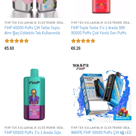
FIHP TEK KULLANIMLIK ELEKTRONIK SIGARALAR
FIHP TEK KULLANIMLIK ELEKTRONIK SIGARALAR
FIHP 40000 Puffs Çift Tatlar Toplu
FIHP Triple Taste 3'ü 1 Arada 90K
Alım Şarj Edilebilir Tek Kullanımlık
90000 Puffs Çok Yönlü Seri Puffs
Vape Toptan Satış
Tek Kullanımlık Vape Toptan Toplu
Alım
5 üzerinden
5 üzerinden
€
5.60
€
6.26
5
oy aldı
5
oy aldı
FIHP TEK KULLANIMLIK ELEKTRONIK SIGARALAR
FIHP TEK KULLANIMLIK ELEKTRONIK SIGARALAR
FIHP 60000 Puffs 3'ü 1 Arada Üçlü
WASPE FIHP 30000 Puffs Çift Ağ LED