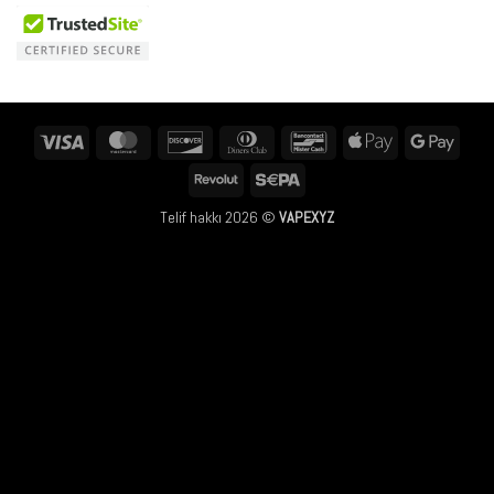
Visa
MasterCard
Discover
Dinners
Bancontact
Apple
Googl
Club
Pay
Pay
Revolut
Sepa
Telif hakkı 2026 ©
VAPEXYZ