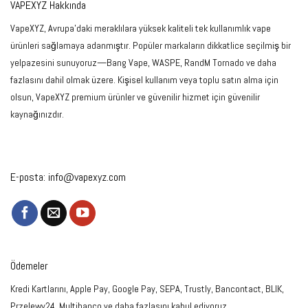
VAPEXYZ Hakkında
VapeXYZ, Avrupa'daki meraklılara yüksek kaliteli tek kullanımlık vape
ürünleri sağlamaya adanmıştır. Popüler markaların dikkatlice seçilmiş bir
yelpazesini sunuyoruz—Bang Vape, WASPE, RandM Tornado ve daha
fazlasını dahil olmak üzere. Kişisel kullanım veya toplu satın alma için
olsun, VapeXYZ premium ürünler ve güvenilir hizmet için güvenilir
kaynağınızdır.
E-posta:
info@vapexyz.com
Ödemeler
Kredi Kartlarını, Apple Pay, Google Pay, SEPA, Trustly, Bancontact, BLIK,
Przelewy24, Multibanco ve daha fazlasını kabul ediyoruz.