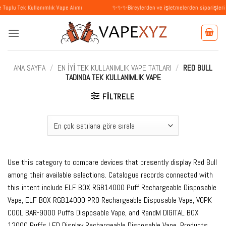
İçeriğe
Kullanımlık Vape Alımı
✨✨✨Bireylerden ve işletmelerden siparişleri kabul ediy
atla
ANA SAYFA
/
EN İYI TEK KULLANIMLIK VAPE TATLARI
/
RED BULL
TADINDA TEK KULLANIMLIK VAPE
FILTRELE
Use this category to compare devices that presently display Red Bull
among their available selections. Catalogue records connected with
this intent include ELF BOX RGB14000 Puff Rechargeable Disposable
Vape, ELF BOX RGB14000 PRO Rechargeable Disposable Vape, VOPK
COOL BAR-9000 Puffs Disposable Vape, and RandM DIGITAL BOX
12000 Puffs LED Display Rechargeable Disposable Vape. Products