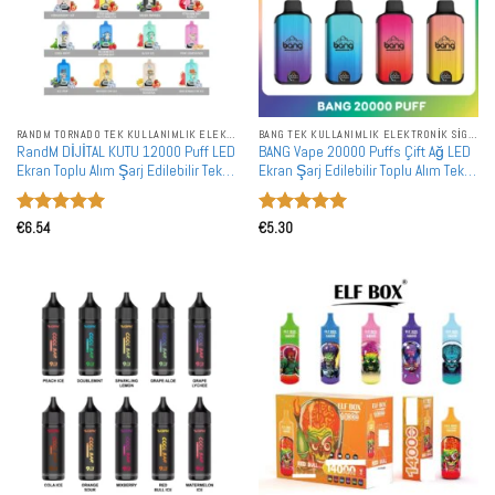
RANDM TORNADO TEK KULLANIMLIK ELEKTRONIK SIGARALAR
BANG TEK KULLANIMLIK ELEKTRONIK SIGARALAR
RandM DİJİTAL KUTU 12000 Puff LED
BANG Vape 20000 Puffs Çift Ağ LED
Ekran Toplu Alım Şarj Edilebilir Tek
Ekran Şarj Edilebilir Toplu Alım Tek
Kullanımlık Vape Toptan Satış
Kullanımlık Vape Toptan Satış
5 üzerinden
5 üzerinden
€
6.54
€
5.30
5
oy aldı
5
oy aldı