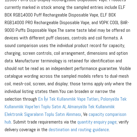
currently marked in stock among the sampled entries include ELF
BOX RGB14000 Puff Rechargeable Disposable Vape, ELF BOX
RGB14000 PRO Rechargeable Disposable Vape, and VOPK COOL BAR-
9000 Puffs Disposable Vape.The same taste label may be offered on
devices with different puff classes, controls and coil formats. A
sound comparison uses the individual product record for capacity,
charging, screen controls, coil arrangement, dimensions and option
data. Manufacturer terminology is retained for identification and
should not be read as an independent performance guarantee. Visible
catalogue wording across the sampled models refers to dual-mesh
coil, mesh-coil, screen, and display; those terms apply only where the
individual listing states them.You can broaden or narrow the
selection through
En İyi Tek Kullanımlık Vape Tatları
,
Polonya'da Tek
Kullanımlık Vape'leri Toplu Satın Al
,
Almanya'da Tek Kullanımlık
Elektronik Sigaraların Toplu Satın Alınması
, Ve
capacity comparison
hub
. Submit trade requirements via the
quantity enquiry page
; verify
delivery coverage in the
destination and routing guidance
.