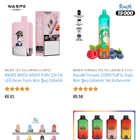
WASPE TEK KULLANIMLIK VAPES
RANDM TORNADO TEK KULLANIMLIK ELEKTRONIK SIGARALAR
WASPE AIVIOU 40000 Puffs Çift Tat
RandM Tornado 15000 Puff'lu Toplu
LED Ekran Toplu Alım Şarj Edilebilir
Alım Şarj Edilebilir Tek Kullanımlık
Tek Kullanımlık Vape Toptan Satış
Vape Toptan Satış
5 üzerinden
5 üzerinden
€
6.61
€
6.58
5
oy aldı
5
oy aldı