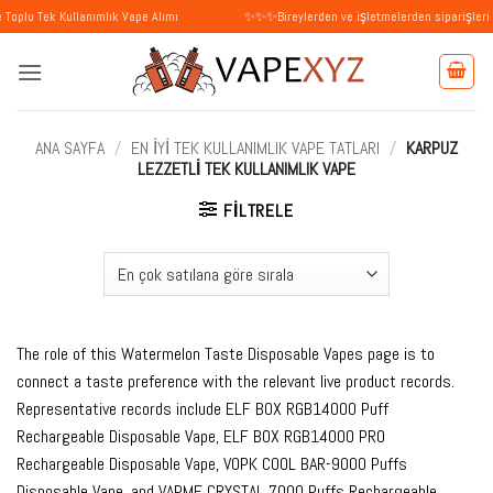
İçeriğe
ullanımlık Vape Alımı
✨✨✨Bireylerden ve işletmelerden siparişleri kabul ediy
atla
ANA SAYFA
/
EN İYI TEK KULLANIMLIK VAPE TATLARI
/
KARPUZ
LEZZETLI TEK KULLANIMLIK VAPE
FILTRELE
The role of this Watermelon Taste Disposable Vapes page is to
connect a taste preference with the relevant live product records.
Representative records include ELF BOX RGB14000 Puff
Rechargeable Disposable Vape, ELF BOX RGB14000 PRO
Rechargeable Disposable Vape, VOPK COOL BAR-9000 Puffs
Disposable Vape, and VAPME CRYSTAL 7000 Puffs Rechargeable