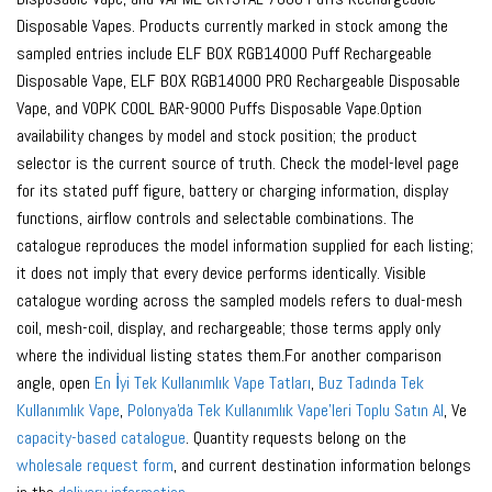
Disposable Vapes. Products currently marked in stock among the
sampled entries include ELF BOX RGB14000 Puff Rechargeable
Disposable Vape, ELF BOX RGB14000 PRO Rechargeable Disposable
Vape, and VOPK COOL BAR-9000 Puffs Disposable Vape.Option
availability changes by model and stock position; the product
selector is the current source of truth. Check the model-level page
for its stated puff figure, battery or charging information, display
functions, airflow controls and selectable combinations. The
catalogue reproduces the model information supplied for each listing;
it does not imply that every device performs identically. Visible
catalogue wording across the sampled models refers to dual-mesh
coil, mesh-coil, display, and rechargeable; those terms apply only
where the individual listing states them.For another comparison
angle, open
En İyi Tek Kullanımlık Vape Tatları
,
Buz Tadında Tek
Kullanımlık Vape
,
Polonya'da Tek Kullanımlık Vape'leri Toplu Satın Al
, Ve
capacity-based catalogue
. Quantity requests belong on the
wholesale request form
, and current destination information belongs