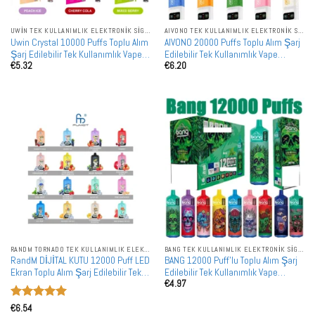
UWIN TEK KULLANIMLIK ELEKTRONIK SIGARALAR
AIVONO TEK KULLANIMLIK ELEKTRONIK SIGARALAR
Uwin Crystal 10000 Puffs Toplu Alım
AIVONO 20000 Puffs Toplu Alım Şarj
Şarj Edilebilir Tek Kullanımlık Vape
Edilebilir Tek Kullanımlık Vape
€
5.32
€
6.20
Toptan Satış
Toptan Satış
RANDM TORNADO TEK KULLANIMLIK ELEKTRONIK SIGARALAR
BANG TEK KULLANIMLIK ELEKTRONIK SIGARALAR
RandM DİJİTAL KUTU 12000 Puff LED
BANG 12000 Puff'lu Toplu Alım Şarj
Ekran Toplu Alım Şarj Edilebilir Tek
Edilebilir Tek Kullanımlık Vape
€
4.97
Kullanımlık Vape Toptan Satış
Toptan Satış
5 üzerinden
€
6.54