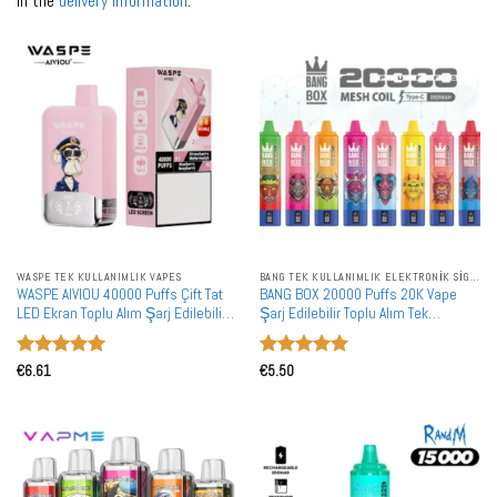
in the
delivery information
.
WASPE TEK KULLANIMLIK VAPES
BANG TEK KULLANIMLIK ELEKTRONIK SIGARALAR
WASPE AIVIOU 40000 Puffs Çift Tat
BANG BOX 20000 Puffs 20K Vape
LED Ekran Toplu Alım Şarj Edilebilir
Şarj Edilebilir Toplu Alım Tek
Tek Kullanımlık Vape Toptan Satış
Kullanımlık Vape Toptan Satış
5 üzerinden
5 üzerinden
€
6.61
€
5.50
5
oy aldı
5
oy aldı