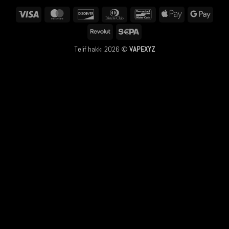
Visa
MasterCard
Discover
Dinners
Bancontact
Apple
Googl
Club
Pay
Pay
Revolut
Sepa
Telif hakkı 2026 ©
VAPEXYZ