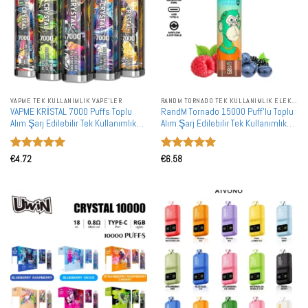
VAPME TEK KULLANIMLIK VAPE'LER
RANDM TORNADO TEK KULLANIMLIK ELEKTRONIK SIGARALAR
VAPME KRİSTAL 7000 Puffs Toplu
RandM Tornado 15000 Puff'lu Toplu
Alım Şarj Edilebilir Tek Kullanımlık
Alım Şarj Edilebilir Tek Kullanımlık
Vape Toptan Satış
Vape Toptan Satış
5 üzerinden
5 üzerinden
€
4.72
€
6.58
5
oy aldı
5
oy aldı