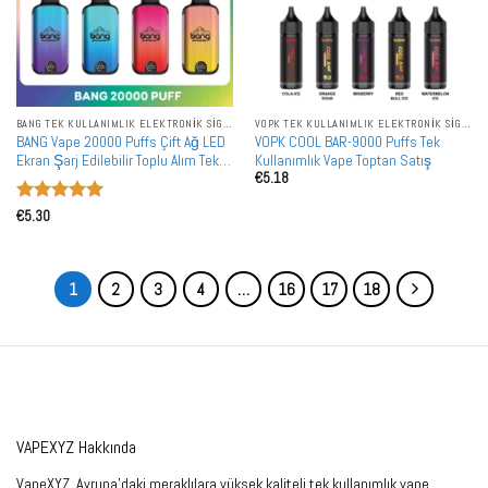
BANG TEK KULLANIMLIK ELEKTRONIK SIGARALAR
VOPK TEK KULLANIMLIK ELEKTRONIK SIGARALAR
BANG Vape 20000 Puffs Çift Ağ LED
VOPK COOL BAR-9000 Puffs Tek
Ekran Şarj Edilebilir Toplu Alım Tek
Kullanımlık Vape Toptan Satış
€
5.18
Kullanımlık Vape Toptan Satış
5 üzerinden
€
5.30
5
oy aldı
1
2
3
4
…
16
17
18
VAPEXYZ Hakkında
VapeXYZ, Avrupa'daki meraklılara yüksek kaliteli tek kullanımlık vape