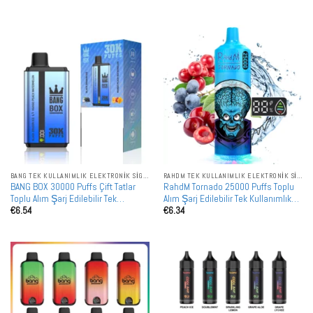
5
oy aldı
BANG TEK KULLANIMLIK ELEKTRONIK SIGARALAR
RAHDM TEK KULLANIMLIK ELEKTRONIK SIGARALAR
BANG BOX 30000 Puffs Çift Tatlar
RahdM Tornado 25000 Puffs Toplu
Toplu Alım Şarj Edilebilir Tek
Alım Şarj Edilebilir Tek Kullanımlık
€
6.54
€
6.34
Kullanımlık Vape Toptan Satış
Vape Toptan Satış