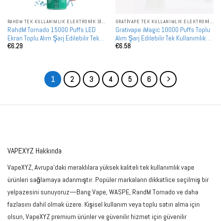
RAHDM TEK KULLANIMLIK ELEKTRONIK SIGARALAR
GRATIVAPE TEK KULLANIMLIK ELEKTRONIK SIGARALAR
RahdM Tornado 15000 Puffs LED
Grativape iMagic 10000 Puffs Toplu
Ekran Toplu Alım Şarj Edilebilir Tek
Alım Şarj Edilebilir Tek Kullanımlık
€
6.29
€
6.58
Kullanımlık Vape Toptan Satış
Vape Toptan Satış
1
2
3
4
5
6
VAPEXYZ Hakkında
VapeXYZ, Avrupa'daki meraklılara yüksek kaliteli tek kullanımlık vape
ürünleri sağlamaya adanmıştır. Popüler markaların dikkatlice seçilmiş bir
yelpazesini sunuyoruz—Bang Vape, WASPE, RandM Tornado ve daha
fazlasını dahil olmak üzere. Kişisel kullanım veya toplu satın alma için
olsun, VapeXYZ premium ürünler ve güvenilir hizmet için güvenilir