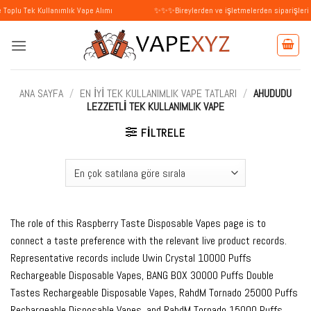
İçeriğe
Kullanımlık Vape Alımı
✨✨✨Bireylerden ve işletmelerden siparişleri kabul ediy
atla
ANA SAYFA
/
EN İYI TEK KULLANIMLIK VAPE TATLARI
/
AHUDUDU
LEZZETLI TEK KULLANIMLIK VAPE
FILTRELE
The role of this Raspberry Taste Disposable Vapes page is to
connect a taste preference with the relevant live product records.
Representative records include Uwin Crystal 10000 Puffs
Rechargeable Disposable Vapes, BANG BOX 30000 Puffs Double
Tastes Rechargeable Disposable Vapes, RahdM Tornado 25000 Puffs
Rechargeable Disposable Vapes, and RahdM Tornado 15000 Puffs