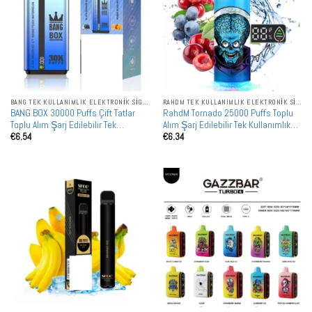
BANG TEK KULLANIMLIK ELEKTRONIK SIGARALAR
RAHDM TEK KULLANIMLIK ELEKTRONIK SIGARALAR
BANG BOX 30000 Puffs Çift Tatlar
RahdM Tornado 25000 Puffs Toplu
Toplu Alım Şarj Edilebilir Tek
Alım Şarj Edilebilir Tek Kullanımlık
€
6.54
€
6.34
Kullanımlık Vape Toptan Satış
Vape Toptan Satış