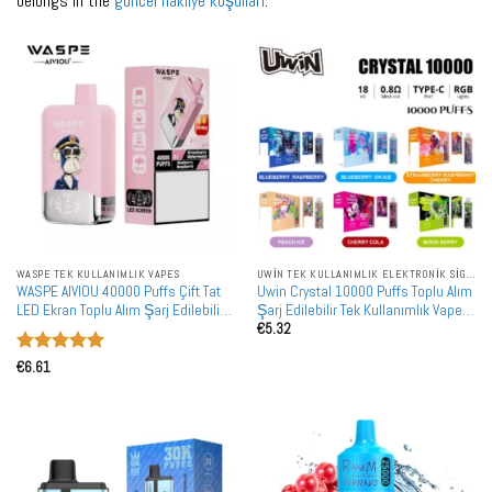
belongs in the
güncel nakliye koşulları
.
WASPE TEK KULLANIMLIK VAPES
UWIN TEK KULLANIMLIK ELEKTRONIK SIGARALAR
WASPE AIVIOU 40000 Puffs Çift Tat
Uwin Crystal 10000 Puffs Toplu Alım
LED Ekran Toplu Alım Şarj Edilebilir
Şarj Edilebilir Tek Kullanımlık Vape
€
5.32
Tek Kullanımlık Vape Toptan Satış
Toptan Satış
5 üzerinden
€
6.61
5
oy aldı