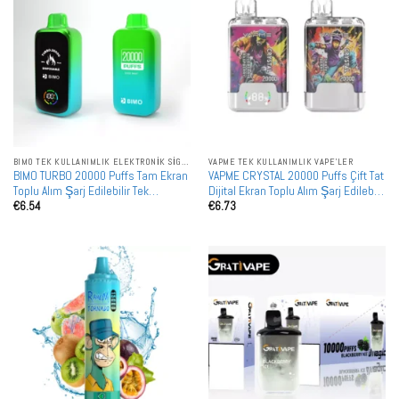
BIMO TEK KULLANIMLIK ELEKTRONIK SIGARALAR
VAPME TEK KULLANIMLIK VAPE'LER
BIMO TURBO 20000 Puffs Tam Ekran
VAPME CRYSTAL 20000 Puffs Çift Tat
Toplu Alım Şarj Edilebilir Tek
Dijital Ekran Toplu Alım Şarj Edilebilir
€
6.54
€
6.73
Kullanımlık Vape Toptan Satış
Tek Kullanımlık Vape Toptan Satış