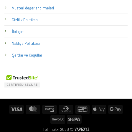
Musteri degerlendirmeleri
Gizlilik Politikası
İletişim
Nakliye Politikası
Şartlar ve Koşullar
Visa
MasterCard
Discover
Dinners
Bancontact
Apple
Googl
Club
Pay
Pay
Revolut
Sepa
Telif hakkı 2026 ©
VAPEXYZ