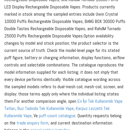
LED Display Rechargeable Disposable Vapes. Products currently
marked in stock among the sampled entries include Uwin Crystal
10000 Puffs Rechargeable Disposable Vapes, BANG BOX 30000 Puffs
Double Tastes Rechargeable Disposable Vapes, and RahdM Tornado
25000 Puffs Rechargeable Disposable Vapes.Option availability
changes by model and stock position; the product selector is the
current source of truth. Check the model-level page for its stated
puff figure, battery or charging information, display functions, airflow
controls and selectable combinations. The catalogue reproduces the
model information supplied for each listing; it does not imply that
every device performs identically. Visible catalogue wording across
the sampled models refers to dual-mesh coil, mesh-coil, screen, and
display; those terms apply only where the individual listing states
them.For another comparison angle, open
En İyi Tek Kullanımlık Vape
Tatları
,
Buz Tadında Tek Kullanımlık Vape
,
Karpuz Lezzetli Tek
Kullanımlık Vape
, Ve
puff-count catalogue
. Quantity requests belong
on the
trade enquiry form
, and current destination information