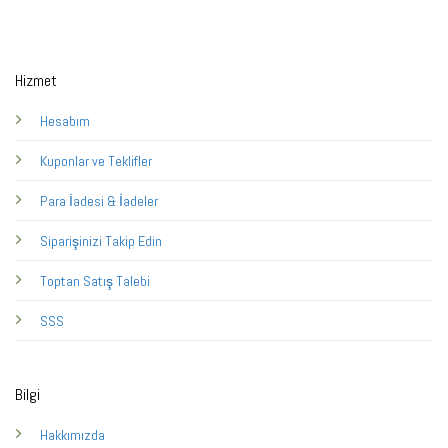
Hizmet
Hesabım
Kuponlar ve Teklifler
Para İadesi & İadeler
Siparişinizi Takip Edin
Toptan Satış Talebi
SSS
Bilgi
Hakkımızda