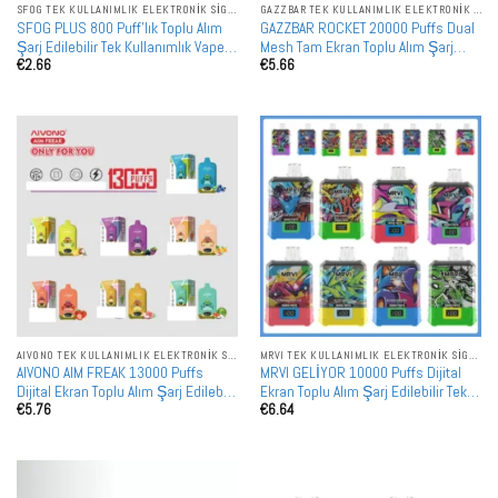
SFOG TEK KULLANIMLIK ELEKTRONIK SIGARALAR
GAZZBAR TEK KULLANIMLIK ELEKTRONIK SIGARALAR
SFOG PLUS 800 Puff'lık Toplu Alım
GAZZBAR ROCKET 20000 Puffs Dual
Şarj Edilebilir Tek Kullanımlık Vape
Mesh Tam Ekran Toplu Alım Şarj
€
2.66
€
5.66
Toptan Satış
Edilebilir Tek Kullanımlık Vape
Toptan Satış
AIVONO TEK KULLANIMLIK ELEKTRONIK SIGARALAR
MRVI TEK KULLANIMLIK ELEKTRONIK SIGARALAR
AIVONO AIM FREAK 13000 Puffs
MRVI GELİYOR 10000 Puffs Dijital
Dijital Ekran Toplu Alım Şarj Edilebilir
Ekran Toplu Alım Şarj Edilebilir Tek
€
5.76
€
6.64
Tek Kullanımlık Vape Toptan Satış
Kullanımlık Vape Toptan Satış