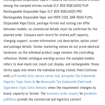
among the sampled entries include ELF BOX RGB14000 Puff
Rechargeable Disposable Vape, ELF BOX RGB14000 PRO
Rechargeable Disposable Vape, and VOPK COOL BAR-9000 Puffs
Disposable Vape.Stock, package format and routing can differ
between models, so commercial details must be confirmed for the
planned order. Compare each record for stated puff capacity,
charging support, screen information, coil description, option count
and package details. Similar marketing names do not prove identical
hardware, so the individual product page remains the controlling
reference. Visible catalogue wording across the sampled models
refers to dual-mesh coil, mesh-coil, display, and rechargeable; those
terms apply only where the individual listing states them.Continue
with
puff-aralıklı dizin
,
device series hub
,
Avrupa'da Tek Kullanımlık
Vape'leri Toplu Satın Al
, Ve
Almanya'da Tek Kullanımlık Elektronik
Sigaraların Toplu Satın Alınması
when the requirement changes by
brand, capacity or format. The
business-order enquiry
Ve
gönderi̇m
poli̇ti̇kasi
provide the commercial and logistics context.