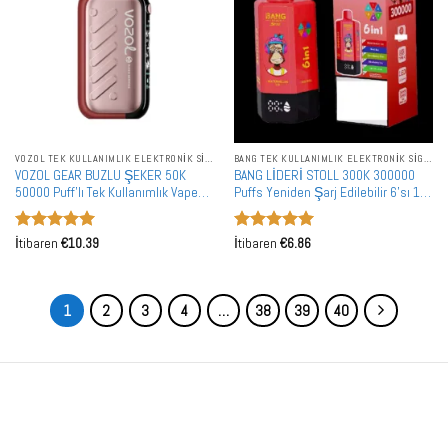
VOZOL TEK KULLANIMLIK ELEKTRONIK SIGARALAR
BANG TEK KULLANIMLIK ELEKTRONIK SIGARALAR
VOZOL GEAR BUZLU ŞEKER 50K
BANG LİDERİ STOLL 300K 300000
50000 Puff'lı Tek Kullanımlık Vape
Puffs Yeniden Şarj Edilebilir 6'sı 1
Toptan Toplu Alışveriş Avrupa Depo
Arada Tat Disposable Vape Toptan
Toplu Alışveriş Çift Ağ
5 üzerinden
5 üzerinden
İtibaren
€
10.39
İtibaren
€
6.86
5
oy aldı
5
oy aldı
1
2
3
4
…
38
39
40