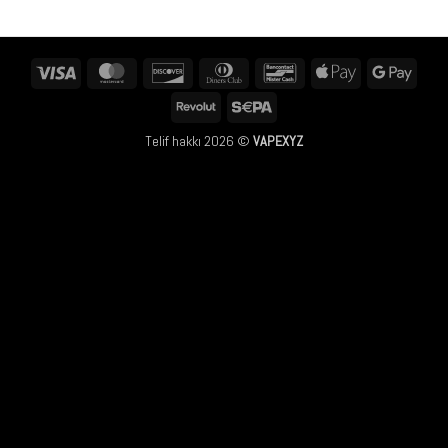
Visa
MasterCard
Discover
Dinners
Bancontact
Apple
Googl
Club
Pay
Pay
Revolut
Sepa
Telif hakkı 2026 ©
VAPEXYZ