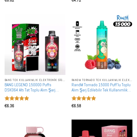
€
6.62
€
4.72
5
oy aldı
5
oy aldı
BANG TEK KULLANIMLIK ELEKTRONIK SIGARALAR
RANDM TORNADO TEK KULLANIMLIK ELEKTRONIK SIGARALAR
BANG LEGEND 150000 Puffs
RandM Tornado 15000 Puff'lu Toplu
DSK064 Altı Tat Toplu Alım Şarj
Alım Şarj Edilebilir Tek Kullanımlık
Edilebilir Tek Kullanımlık Vape
Vape Toptan Satış
5 üzerinden
5 üzerinden
€
6.36
€
6.58
5
oy aldı
5
oy aldı