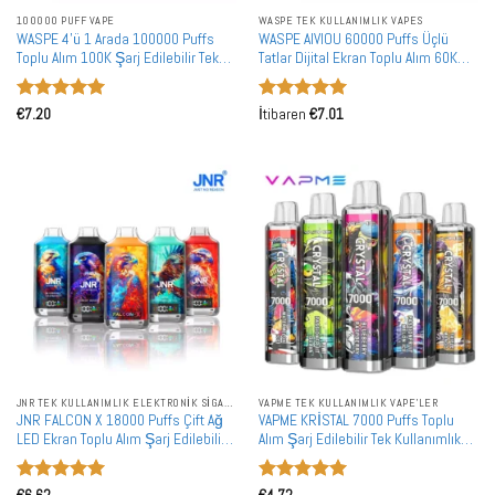
100000 PUFF VAPE
WASPE TEK KULLANIMLIK VAPES
WASPE 4'ü 1 Arada 100000 Puffs
WASPE AIVIOU 60000 Puffs Üçlü
Toplu Alım 100K Şarj Edilebilir Tek
Tatlar Dijital Ekran Toplu Alım 60K
Kullanımlık Vape Toptan Satış
Şarj Edilebilir Tek Kullanımlık Vape
Toptan Satış
5 üzerinden
5 üzerinden
€
7.20
İtibaren
€
7.01
5
oy aldı
5
oy aldı
JNR TEK KULLANIMLIK ELEKTRONIK SIGARALAR
VAPME TEK KULLANIMLIK VAPE'LER
JNR FALCON X 18000 Puffs Çift Ağ
VAPME KRİSTAL 7000 Puffs Toplu
LED Ekran Toplu Alım Şarj Edilebilir
Alım Şarj Edilebilir Tek Kullanımlık
Tek Kullanımlık Vape Toptan Satış
Vape Toptan Satış
5 üzerinden
5 üzerinden