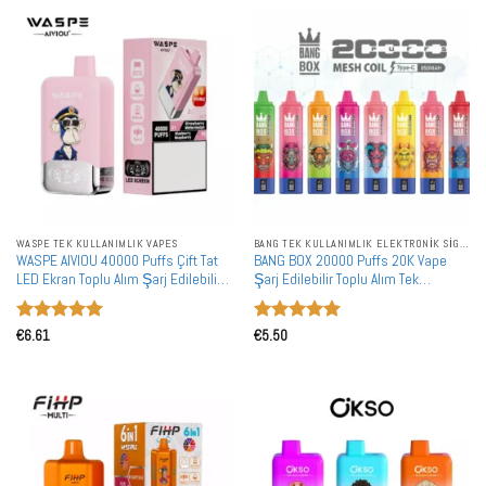
WASPE TEK KULLANIMLIK VAPES
BANG TEK KULLANIMLIK ELEKTRONIK SIGARALAR
WASPE AIVIOU 40000 Puffs Çift Tat
BANG BOX 20000 Puffs 20K Vape
LED Ekran Toplu Alım Şarj Edilebilir
Şarj Edilebilir Toplu Alım Tek
Tek Kullanımlık Vape Toptan Satış
Kullanımlık Vape Toptan Satış
5 üzerinden
5 üzerinden
€
6.61
€
5.50
5
oy aldı
5
oy aldı