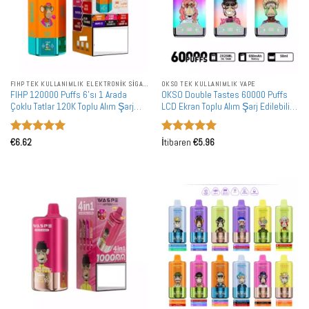
FIHP TEK KULLANIMLIK ELEKTRONIK SIGARALAR
OKSO TEK KULLANIMLIK VAPE
FIHP 120000 Puffs 6'sı 1 Arada
OKSO Double Tastes 60000 Puffs
Çoklu Tatlar 120K Toplu Alım Şarj
LCD Ekran Toplu Alım Şarj Edilebilir
Edilebilir Tek Kullanımlık Vape
Tek Kullanımlık Vape Toptan Satış
Toptan Satış
5 üzerinden
5 üzerinden
€
6.62
İtibaren
€
5.96
5
oy aldı
5
oy aldı