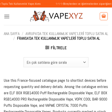
İçeriğe
Kullanımlık Vape Alımı
✨✨✨Bireylerden ve işletmelerden siparişleri kabul ediy
atla
ANA SAYFA
/
AVRUPA'DA TEK KULLANIMLIK VAPE'LERI TOPLU SATIN AL
/
FRANSA'DA TEK KULLANIMLIK VAPE'LERI TOPLU SATIN AL
FILTRELE
Use this France-focused catalogue page to shortlist devices before
requesting quantity and delivery details. Among the catalogue entries
are ELF BOX RGB14000 Puff Rechargeable Disposable Vape, ELF BOX
RGB14000 PRO Rechargeable Disposable Vape, VOPK COOL BAR-9000
Puffs Disposable Vape, and VAPME CRYSTAL 7000 Puffs
Rechargeable Disposable Vapes. Products currently marked in stock