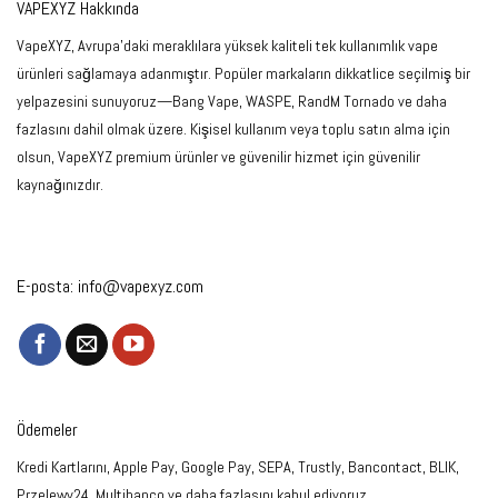
VAPEXYZ Hakkında
VapeXYZ, Avrupa'daki meraklılara yüksek kaliteli tek kullanımlık vape
ürünleri sağlamaya adanmıştır. Popüler markaların dikkatlice seçilmiş bir
yelpazesini sunuyoruz—Bang Vape, WASPE, RandM Tornado ve daha
fazlasını dahil olmak üzere. Kişisel kullanım veya toplu satın alma için
olsun, VapeXYZ premium ürünler ve güvenilir hizmet için güvenilir
kaynağınızdır.
E-posta:
info@vapexyz.com
Ödemeler
Kredi Kartlarını, Apple Pay, Google Pay, SEPA, Trustly, Bancontact, BLIK,
Przelewy24, Multibanco ve daha fazlasını kabul ediyoruz.