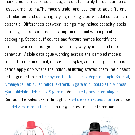
marked out of stock, so the page is useful mainly for comparison and
restock monitoring.The models under one label can target different
puff classes and operating styles, making cross-model comparison
essential. Differences between listings may include capacity labels,
charging ports, screens, operating modes, coil wording and
packaging. Stated puff counts and feature names identify the
product, while real usage and availability vary by model and user
behaviour. Visible catalogue wording across the sampled models
refers to dual-mesh coil, mesh-coil, display, and rechargeable; those
terms apply only where the individual listing states them.The closest
catalogue paths are
Polonya'da Tek Kullanımlık Vape'leri Toplu Satın Al
,
Almanya'da Tek Kullanımlık Elektronik Sigaraların Toplu Satın Alınması
,
Şarj Edilebilir Elektronik Sigaralar
, Ve
capacity-based catalogue
.
Contact the sales team through the
wholesale request form
and use
the
delivery information
for routing and estimate information.