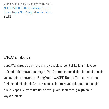
AUPO TEK KULLANIMLIK ELEKTRONIK SIGARALAR
AUPO 15000 Puffs Dual Mesh LED
Ekran Toplu Alım Şarj Edilebilir Tek
€
5.81
Kullanımlık Vape Toptan Satış
VAPEXYZ Hakkında
VapeXYZ, Avrupa'daki meraklılara yüksek kaliteli tek kullanımlık vape
ürünleri sağlamaya adanmıştır. Popüler markaların dikkatlice seçilmiş bir
yelpazesini sunuyoruz—Bang Vape, WASPE, RandM Tornado ve daha
fazlasını dahil olmak üzere. Kişisel kullanım veya toplu satın alma için
olsun, VapeXYZ premium ürünler ve güvenilir hizmet için güvenilir
kaynağınızdır.