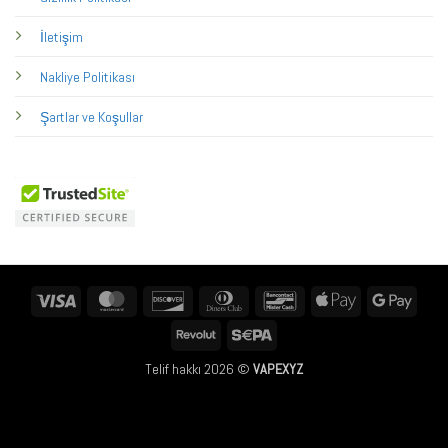
İletişim
Nakliye Politikası
Şartlar ve Koşullar
Visa
MasterCard
Discover
Dinners
Bancontact
Apple
Googl
Club
Pay
Pay
Revolut
Sepa
Telif hakkı 2026 ©
VAPEXYZ