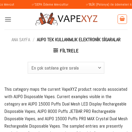
İçeriğe
t
✅SEPA Ödeme Mevcuttur
✅BLİK (Polonya) ile ödemeleri kabul ediy
atla
ANA SAYFA
/
AUPO TEK KULLANIMLIK ELEKTRONIK SIGARALAR
FILTRELE
This category maps the current VapeXYZ product records associated
with AUPO Disposable Vapes. Current examples visible in the
category are AUPO 15000 Puffs Dual Mesh LED Display Rechargeable
Disposable Vapes, AUPO 8000 Puffs JETBAR PRO Rechargeable
Disposable Vapes, and AUPO 15000 Puffs PRO MAX Crystal Dual Mesh
Rechargeable Disposable Vapes. The sampled entries are presently