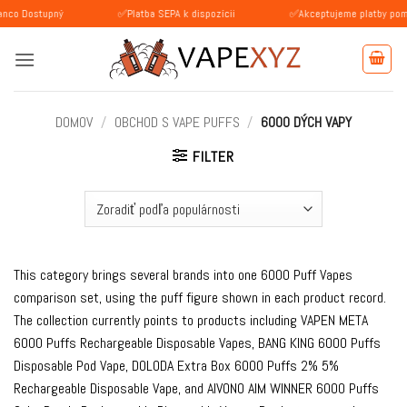
Skip
upný
✅Platba SEPA k dispozícii
✅Akceptujeme platby pomocou BLIK
to
content
DOMOV
/
OBCHOD S VAPE PUFFS
/
6000 DÝCH VAPY
FILTER
This category brings several brands into one 6000 Puff Vapes
comparison set, using the puff figure shown in each product record.
The collection currently points to products including VAPEN META
6000 Puffs Rechargeable Disposable Vapes, BANG KING 6000 Puffs
Disposable Pod Vape, DOLODA Extra Box 6000 Puffs 2% 5%
Rechargeable Disposable Vape, and AIVONO AIM WINNER 6000 Puffs