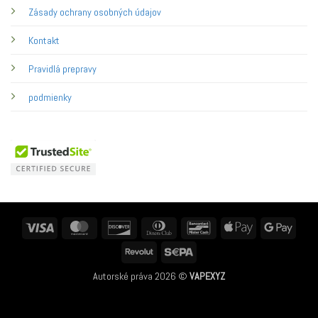
Zásady ochrany osobných údajov
Kontakt
Pravidlá prepravy
podmienky
Visa
MasterCard
Discover
Dinners
Bancontact
Apple
Googl
Club
Pay
Pay
Revolut
Sepa
Autorské práva 2026 ©
VAPEXYZ