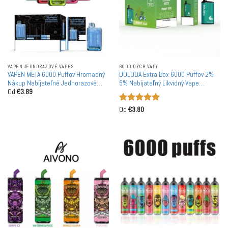
VAPEN JEDNORAZOVÉ VAPES
6000 DÝCH VAPY
VAPEN META 6000 Puffov Hromadný
DOLODA Extra Box 6000 Puffov 2%
Nákup Nabíjateľné Jednorazové
5% Nabíjateľný Likvidný Vape
Od
€
3.89
Vapes Veľkoobchod
Veľkoobchod
Hodnotenie
Od
€
3.80
5
z 5