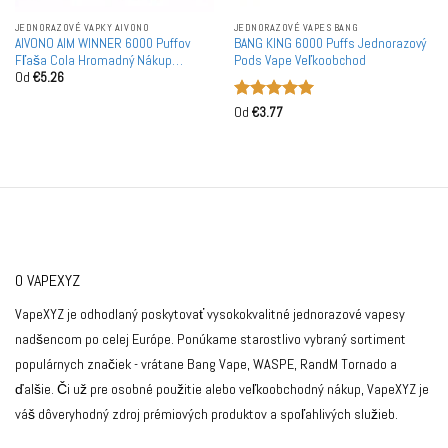
JEDNORAZOVÉ VAPKY AIVONO
JEDNORAZOVÉ VAPES BANG
AIVONO AIM WINNER 6000 Puffov
BANG KING 6000 Puffs Jednorazový
Fľaša Cola Hromadný Nákup
Pods Vape Veľkoobchod
Od
€
5.26
Nabíjateľné Jednorazové Vapes
Veľkoobchod
Hodnotenie
Od
€
3.77
5
z 5
O VAPEXYZ
VapeXYZ je odhodlaný poskytovať vysokokvalitné jednorazové vapesy
nadšencom po celej Európe. Ponúkame starostlivo vybraný sortiment
populárnych značiek - vrátane Bang Vape, WASPE, RandM Tornado a
ďalšie. Či už pre osobné použitie alebo veľkoobchodný nákup, VapeXYZ je
váš dôveryhodný zdroj prémiových produktov a spoľahlivých služieb.