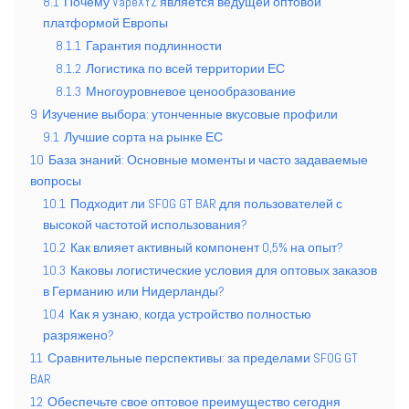
8.1
Почему VapeXYZ является ведущей оптовой
платформой Европы
8.1.1
Гарантия подлинности
8.1.2
Логистика по всей территории ЕС
8.1.3
Многоуровневое ценообразование
9
Изучение выбора: утонченные вкусовые профили
9.1
Лучшие сорта на рынке ЕС
10
База знаний: Основные моменты и часто задаваемые
вопросы
10.1
Подходит ли SFOG GT BAR для пользователей с
высокой частотой использования?
10.2
Как влияет активный компонент 0,5% на опыт?
10.3
Каковы логистические условия для оптовых заказов
в Германию или Нидерланды?
10.4
Как я узнаю, когда устройство полностью
разряжено?
11
Сравнительные перспективы: за пределами SFOG GT
BAR
12
Обеспечьте свое оптовое преимущество сегодня