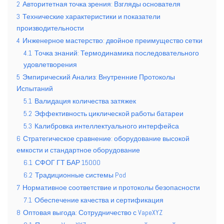
2
Авторитетная точка зрения: Взгляды основателя
3
Технические характеристики и показатели
производительности
4
Инженерное мастерство: двойное преимущество сетки
4.1
Точка знаний: Термодинамика последовательного
удовлетворения
5
Эмпирический Анализ: Внутренние Протоколы
Испытаний
5.1
Валидация количества затяжек
5.2
Эффективность циклической работы батареи
5.3
Калибровка интеллектуального интерфейса
6
Стратегическое сравнение: оборудование высокой
емкости и стандартное оборудование
6.1
СФОГ ГТ БАР 15000
6.2
Традиционные системы Pod
7
Нормативное соответствие и протоколы безопасности
7.1
Обеспечение качества и сертификация
8
Оптовая выгода: Сотрудничество с VapeXYZ