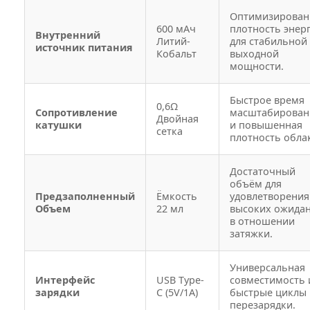
Оптимизирован
600 мАч
плотность энер
Внутренний
Литий-
для стабильной
источник питания
Кобальт
выходной
мощности.
Быстрое время
0,6Ω
Сопротивление
масштабирован
Двойная
катушки
и повышенная
сетка
плотность обла
Достаточный
объём для
Предзаполненный
Ёмкость
удовлетворения
Объем
22 мл
высоких ожида
в отношении
затяжки.
Универсальная
Интерфейс
USB Type-
совместимость 
зарядки
C (5V/1A)
быстрые циклы
перезарядки.