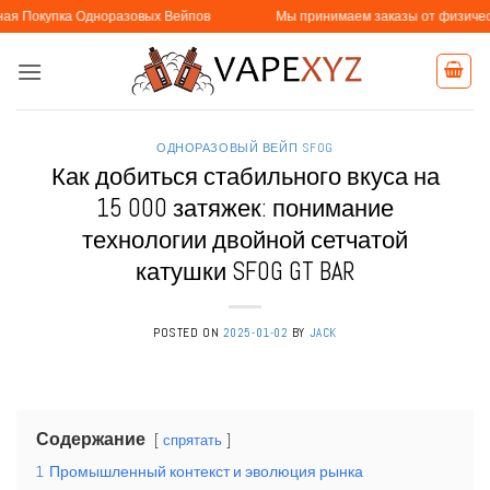
Skip
ка Одноразовых Вейпов
Мы принимаем заказы от физических и юри
to
content
ОДНОРАЗОВЫЙ ВЕЙП SFOG
Как добиться стабильного вкуса на
15 000 затяжек: понимание
технологии двойной сетчатой
катушки SFOG GT BAR
POSTED ON
2025-01-02
BY
JACK
Содержание
спрятать
1
Промышленный контекст и эволюция рынка