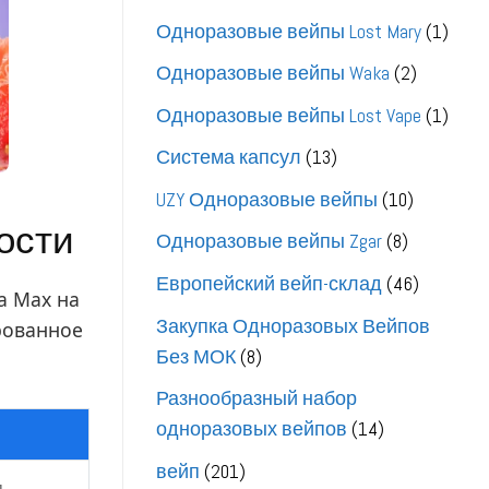
товара
1
Одноразовые вейпы Lost Mary
1
това
2
Одноразовые вейпы Waka
2
товара
1
Одноразовые вейпы Lost Vape
1
това
13
Система капсул
13
товаров
10
UZY Одноразовые вейпы
10
ости
товаров
8
Одноразовые вейпы Zgar
8
товаров
46
Европейский вейп-склад
46
a Max на
товаров
Закупка Одноразовых Вейпов
рованное
8
Без МОК
8
товаров
Разнообразный набор
14
одноразовых вейпов
14
товаров
201
вейп
201
я