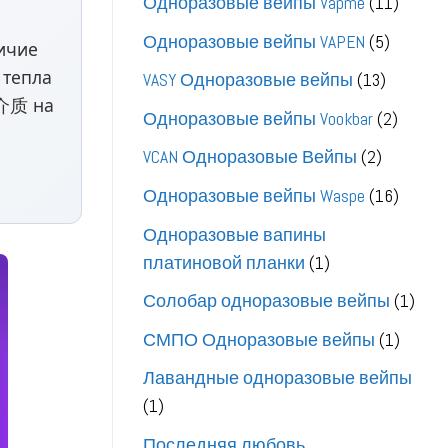
11
Одноразовые вейпы Vapme
11
товар
5
Одноразовые вейпы VAPEN
5
личие
товаро
 тепла
13
VASY Одноразовые вейпы
13
м介质 на
товаров
2
Одноразовые вейпы Vookbar
2
товар
2
VCAN Одноразовые Вейпы
2
товара
16
Одноразовые вейпы Waspe
16
товар
Одноразовые вапины
1
платиновой планки
1
товар
1
Солобар одноразовые вейпы
1
това
1
СМПО Одноразовые вейпы
1
товар
Лавандные одноразовые вейпы
1
1
товар
Последняя любовь