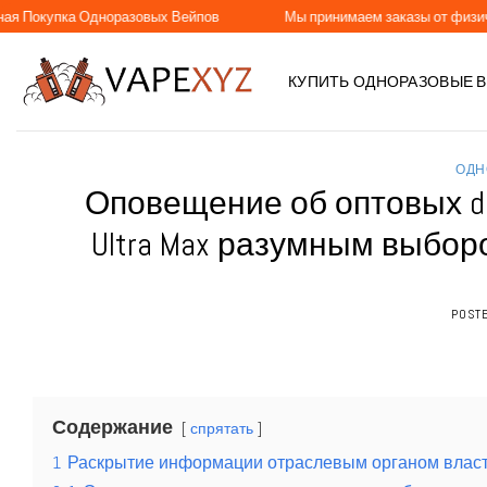
Skip
а Одноразовых Вейпов
Мы принимаем заказы от физических и юр
to
content
КУПИТЬ ОДНОРАЗОВЫЕ 
ОДН
Оповещение об оптовых disp
Ultra Max разумным выбор
POST
Содержание
спрятать
1
Раскрытие информации отраслевым органом влас