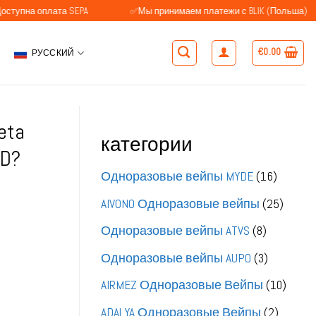
ата SEPA
✅Мы принимаем платежи с BLIK (Польша)
✅Кл
€
0.00
РУССКИЙ
eta
категории
D?
16
Одноразовые вейпы MYDE
16
товаро
25
AIVONO Одноразовые вейпы
25
товар
8
Одноразовые вейпы ATVS
8
товаров
3
Одноразовые вейпы AUPO
3
товара
10
AIRMEZ Одноразовые Вейпы
10
товар
2
ADALYA Одноразовые Вейпы
2