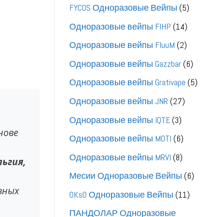
товаров
5
FYCOS Одноразовые Вейпы
5
товаро
14
Одноразовые вейпы FIHP
14
товаров
2
Одноразовые вейпы FluuM
2
товара
6
Одноразовые вейпы Gazzbar
6
товар
5
Одноразовые вейпы Grativape
5
това
27
Одноразовые вейпы JNR
27
товаров
3
Одноразовые вейпы IQTE
3
нове
товара
6
Одноразовые вейпы MOTI
6
товаров
8
Одноразовые вейпы MRVI
8
ьгия,
товаров
6
Месии Одноразовые Вейпы
6
товар
вных
11
OKsO Одноразовые Вейпы
11
товаро
ПАНДОЛАР Одноразовые