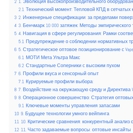
2
1. Эволюция высокопроизводительного оборудован
2.1
Технический момент: Тепловой КПД в сетчатых 
3
2. Инженерные спецификации: за пределами повер
4
3. Бенчмарк 10 000 затяжек: Методы эмпирического
5
4. Навигация в сфере регулирования: Рамки соотв
5.1
Предупреждение о соблюдении нормативных тр
6
5. Стратегическое оптовое позиционирование с Vap
6.1
МОТИ Мета Ультра Макс
6.2
Стандартные Соперники с высоким пухом
7
6. Профили вкуса и сенсорный опыт
7.1
Курируемые профили выбора:
8
7. Воздействие на окружающую среду и Директива 
9
8. Операционное совершенство: Стратегия оптовых
9.1
Ключевые моменты управления запасами
10
9. Будущее технологии умного вейпинга
11
10. Критические сравнения: конкурентный анализ
12
11. Часто задаваемые вопросы: оптовые инсайты