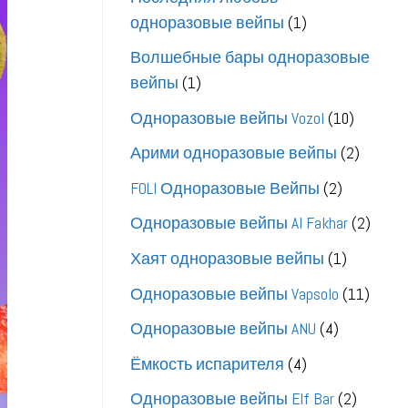
1
одноразовые вейпы
1
товар
Волшебные бары одноразовые
1
вейпы
1
товар
10
Одноразовые вейпы Vozol
10
товаро
2
Арими одноразовые вейпы
2
товара
2
FOLI Одноразовые Вейпы
2
товара
2
Одноразовые вейпы Al Fakhar
2
това
1
Хаят одноразовые вейпы
1
товар
11
Одноразовые вейпы Vapsolo
11
товар
4
Одноразовые вейпы ANU
4
товара
4
Ёмкость испарителя
4
товара
2
Одноразовые вейпы Elf Bar
2