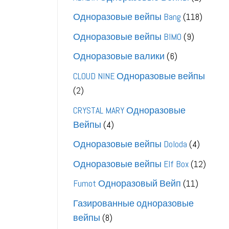
товара
118
Одноразовые вейпы Bang
118
товаро
9
Одноразовые вейпы BIMO
9
товаров
6
Одноразовые валики
6
товаров
CLOUD NINE Одноразовые вейпы
2
2
товара
CRYSTAL MARY Одноразовые
4
Вейпы
4
товара
4
Одноразовые вейпы Doloda
4
товара
12
Одноразовые вейпы Elf Box
12
товар
11
Fumot Одноразовый Вейп
11
товаро
Газированные одноразовые
8
вейпы
8