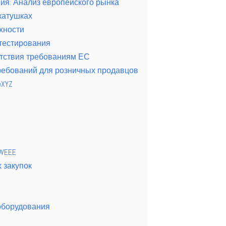
ия: Анализ европейского рынка
катушках
хности
 тестирования
етствия требованиям ЕС
ебований для розничных продавцов
eXYZ
WEEE
 закупок
 оборудования