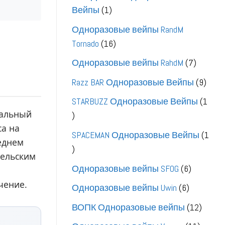
1
Вейпы
1
товар
Одноразовые вейпы RandM
16
Tornado
16
товаров
7
Одноразовые вейпы RahdM
7
товаро
9
Razz BAR Одноразовые Вейпы
9
това
STARBUZZ Одноразовые Вейпы
1
мальный
1
са на
товар
SPACEMAN Одноразовые Вейпы
1
реднем
1
тельским
товар
6
Одноразовые вейпы SFOG
6
товаров
чение.
6
Одноразовые вейпы Uwin
6
товаров
12
ВОПК Одноразовые вейпы
12
товар