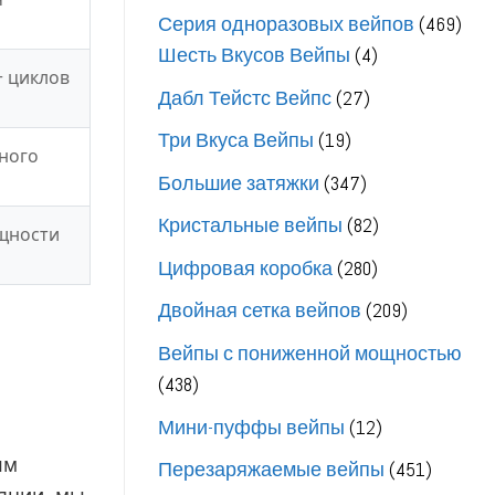
товар
469
Серия одноразовых вейпов
469
4
тов
Шесть Вкусов Вейпы
4
+ циклов
товара
27
Дабл Тейстс Вейпс
27
товаров
19
Три Вкуса Вейпы
19
ного
товаров
347
Большие затяжки
347
товаров
82
Кристальные вейпы
82
щности
товара
280
Цифровая коробка
280
товаров
209
Двойная сетка вейпов
209
товаров
Вейпы с пониженной мощностью
438
438
товаров
12
Мини-пуффы вейпы
12
товаров
ым
451
Перезаряжаемые вейпы
451
яции, мы