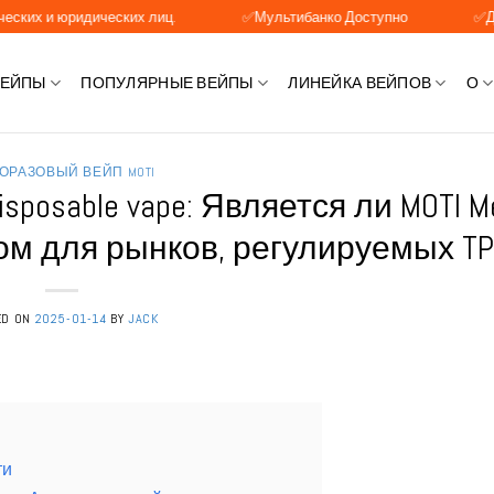
идических лиц.
✅Мультибанко Доступно
✅Доступна опл
ВЕЙПЫ
ПОПУЛЯРНЫЕ ВЕЙПЫ
ЛИНЕЙКА ВЕЙПОВ
О
ОРАЗОВЫЙ ВЕЙП MOTI
osable vape: Является ли MOTI M
ом для рынков, регулируемых TP
ED ON
2025-01-14
BY
JACK
ти