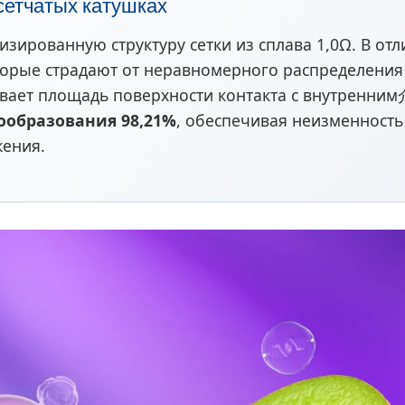
сетчатых катушках
зированную структуру сетки из сплава 1,0Ω. В от
торые страдают от неравномерного распределения
ичивает площадь поверхности контакта с внутренни
ообразования 98,21%
, обеспечивая неизменность
жения.