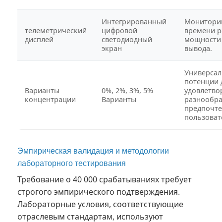
Интегрированный
Мониторин
телеметрический
цифровой
времени р
дисплей
светодиодный
мощности 
экран
вывода.
Универса
потенции 
Варианты
0%, 2%, 3%, 5%
удовлетво
концентрации
Варианты
разнообр
предпочт
пользоват
Эмпирическая валидация и методологии
лабораторного тестирования
Требование о 40 000 срабатываниях требует
строгого эмпирического подтверждения.
Лабораторные условия, соответствующие
отраслевым стандартам, используют