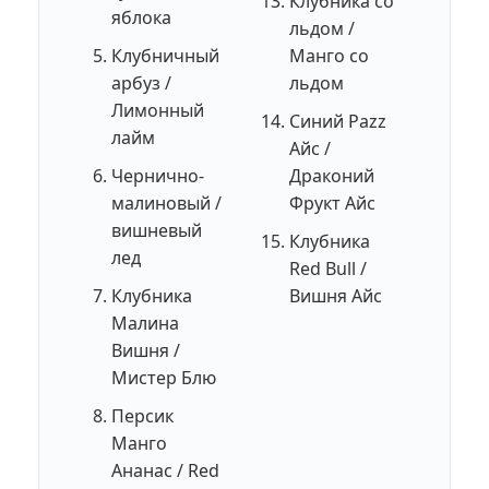
Клубника со
яблока
льдом /
Клубничный
Манго со
арбуз /
льдом
Лимонный
Синий Рazz
лайм
Айс /
Чернично-
Драконий
малиновый /
Фрукт Айс
вишневый
Клубника
лед
Red Bull /
Клубника
Вишня Айс
Малина
Вишня /
Мистер Блю
Персик
Манго
Ананас / Red