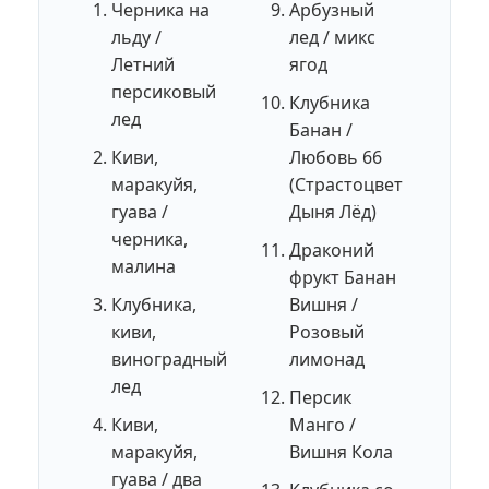
Черника на
Арбузный
льду /
лед / микс
Летний
ягод
персиковый
Клубника
лед
Банан /
Киви,
Любовь 66
маракуйя,
(Страстоцвет
гуава /
Дыня Лёд)
черника,
Драконий
малина
фрукт Банан
Клубника,
Вишня /
киви,
Розовый
виноградный
лимонад
лед
Персик
Киви,
Манго /
маракуйя,
Вишня Кола
гуава / два