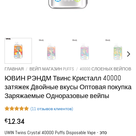
ГЛАВНАЯ
/
ВЕЙП-МАГАЗИН PUFFS
/
40000 СЛОЕНЫХ ВЕЙПОВ
ЮВИН РЭНДМ Твинс Кристалл 40000
затяжек Двойные вкусы Оптовая покупка
Заряжаемые Одноразовые вейпы
(
11
отзывов клиентов)
Рейтинг
11
12.34
€
4.91
из 5
на основе
опроса
UWIN Twins Crystal 40000 Puffs Disposable Vape - это
пользователей