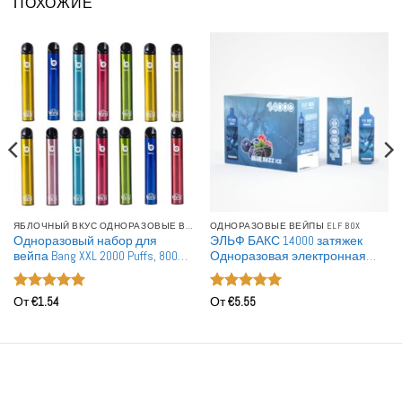
ПОХОЖИЕ
ЯБЛОЧНЫЙ ВКУС ОДНОРАЗОВЫЕ ВЕЙПЫ
ОДНОРАЗОВЫЕ ВЕЙПЫ ELF BOX
Одноразовый набор для
ЭЛЬФ БАКС 14000 затяжек
вейпа Bang XXL 2000 Puffs, 800
Одноразовая электронная
мАч, оптовая покупка
сигарета оптом
Оценка
5
Оценка
5
От
€
1.54
От
€
5.55
из 5
из 5