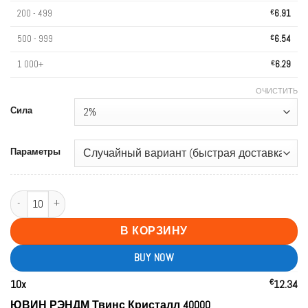
200 - 499
€
6.91
500 - 999
€
6.54
1 000+
€
6.29
ОЧИСТИТЬ
Сила
Параметры
Количество товара UWIN RANDM Twins Crystal 40000 Puffs Double Taste
В КОРЗИНУ
BUY NOW
€
10
x
12.34
ЮВИН РЭНДМ Твинс Кристалл 40000