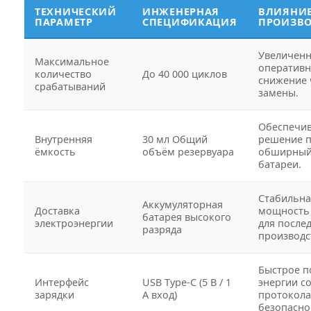
ТЕХНИЧЕСКИЙ
ИНЖЕНЕРНАЯ
ВЛИЯНИЕ
ПАРАМЕТР
СПЕЦИФИКАЦИЯ
ПРОИЗВО
Увеличенн
Максимальное
оперативн
количество
До 40 000 циклов
снижение 
срабатываний
замены.
Обеспечив
Внутренняя
30 мл Общий
решение 
ёмкость
объём резервуара
обширный
батареи.
Стабильна
Аккумуляторная
Доставка
мощность
батарея высокого
электроэнергии
для после
разряда
производс
Быстрое п
Интерфейс
USB Type-C (5 В / 1
энергии с
зарядки
А вход)
протокол
безопасно