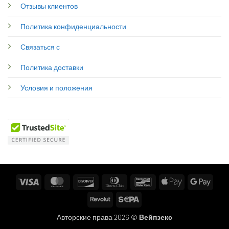
Отзывы клиентов
Политика конфиденциальности
Связаться с
Политика доставки
Условия и положения
Visa
MasterCard
Discover
Dinners
Bancontact
Apple
Googl
Club
Pay
Pay
Revolut
Sepa
Авторские права 2026 ©
Вейпзекс