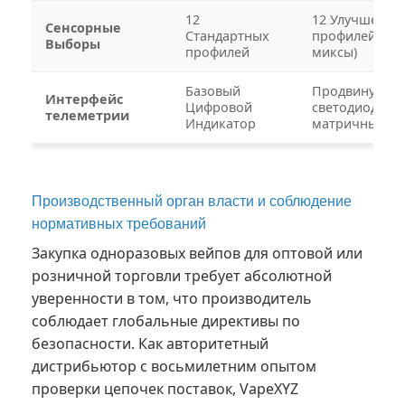
12
12 Улучшенны
Сенсорные
Стандартных
профилей (Но
Выборы
профилей
миксы)
Базовый
Продвинутый
Интерфейс
Цифровой
светодиодный
телеметрии
Индикатор
матричный ди
Производственный орган власти и соблюдение
нормативных требований
Закупка одноразовых вейпов для оптовой или
розничной торговли требует абсолютной
уверенности в том, что производитель
соблюдает глобальные директивы по
безопасности. Как авторитетный
дистрибьютор с восьмилетним опытом
проверки цепочек поставок, VapeXYZ