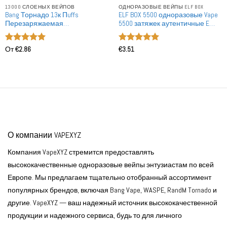
13000 СЛОЕНЫХ ВЕЙПОВ
ОДНОРАЗОВЫЕ ВЕЙПЫ ELF BOX
Bang Торнадо 13к Пuffs
ELF BOX 5500 одноразовые Vape
Перезаряжаемая
5500 затяжек аутентичные E
Одноразовая Вейп
сигареты ручка оптом
Оценка
5
Оценка
5
От
€
2.86
€
3.51
из 5
из 5
О компании VAPEXYZ
Компания VapeXYZ стремится предоставлять
высококачественные одноразовые вейпы энтузиастам по всей
Европе. Мы предлагаем тщательно отобранный ассортимент
популярных брендов, включая Bang Vape, WASPE, RandM Tornado и
другие. VapeXYZ — ваш надежный источник высококачественной
продукции и надежного сервиса, будь то для личного