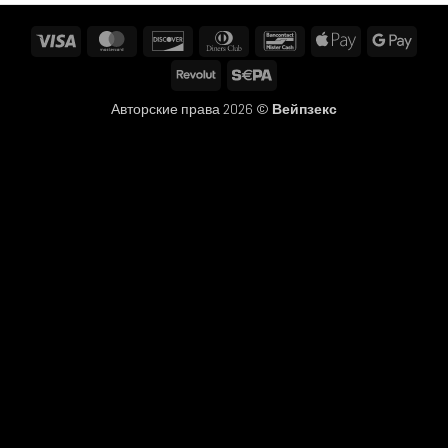
Visa
MasterCard
Discover
Dinners
Bancontact
Apple
Googl
Club
Pay
Pay
Revolut
Sepa
Авторские права 2026 ©
Вейпзекс