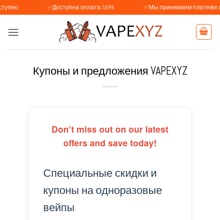
Skip
✅Доступна оплата SEPA
✅Мы принимаем платежи с BLIK (По
to
content
Купоны и предложения VAPEXYZ
Don’t miss out on our latest
offers and save today!
Специальные скидки и
купоны на одноразовые
вейпы