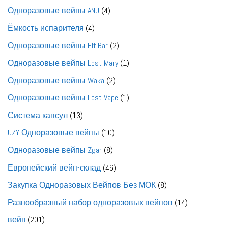
товаров
4
Одноразовые вейпы ANU
4
товара
4
Ёмкость испарителя
4
товара
2
Одноразовые вейпы Elf Bar
2
товара
1
Одноразовые вейпы Lost Mary
1
товар
2
Одноразовые вейпы Waka
2
товара
1
Одноразовые вейпы Lost Vape
1
товар
13
Система капсул
13
товаров
10
UZY Одноразовые вейпы
10
товаров
8
Одноразовые вейпы Zgar
8
товаров
46
Европейский вейп-склад
46
товаров
8
Закупка Одноразовых Вейпов Без МОК
8
товаров
14
Разнообразный набор одноразовых вейпов
14
товаров
201
вейп
201