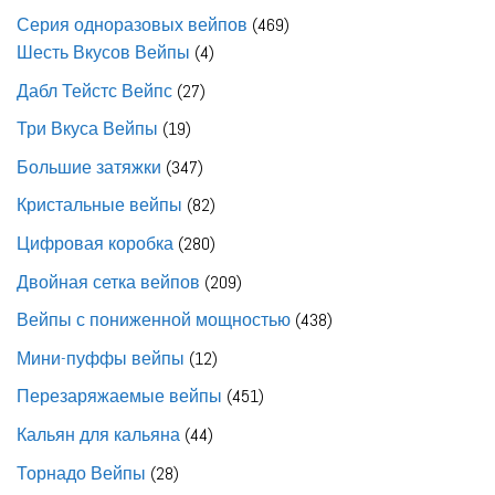
товар
469
Серия одноразовых вейпов
469
4
товаров
Шесть Вкусов Вейпы
4
товара
27
Дабл Тейстс Вейпс
27
товаров
19
Три Вкуса Вейпы
19
товаров
347
Большие затяжки
347
товаров
82
Кристальные вейпы
82
товара
280
Цифровая коробка
280
товаров
209
Двойная сетка вейпов
209
товаров
438
Вейпы с пониженной мощностью
438
товаров
12
Мини-пуффы вейпы
12
товаров
451
Перезаряжаемые вейпы
451
товар
44
Кальян для кальяна
44
товара
28
Торнадо Вейпы
28