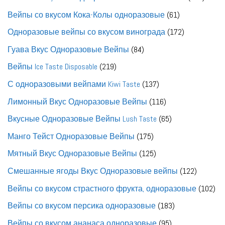
товар
61
Вейпы со вкусом Кока-Колы одноразовые
61
товар
172
Одноразовые вейпы со вкусом винограда
172
товара
84
Гуава Вкус Одноразовые Вейпы
84
товара
219
Вейпы Ice Taste Disposable
219
товаров
137
С одноразовыми вейпами Kiwi Taste
137
товаров
116
Лимонный Вкус Одноразовые Вейпы
116
товаров
65
Вкусные Одноразовые Вейпы Lush Taste
65
товаров
175
Манго Тейст Одноразовые Вейпы
175
товаров
125
Мятный Вкус Одноразовые Вейпы
125
товаров
122
Смешанные ягоды Вкус Одноразовые вейпы
122
товара
102
Вейпы со вкусом страстного фрукта, одноразовые
102
то
183
Вейпы со вкусом персика одноразовые
183
товара
95
Вейпы со вкусом ананаса одноразовые
95