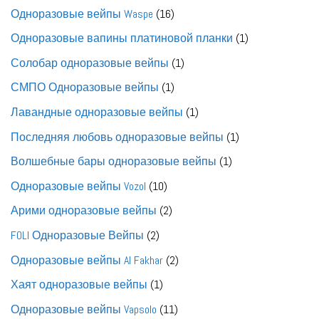
товара
16
Одноразовые вейпы Waspe
16
товаров
1
Одноразовые вапины платиновой планки
1
товар
1
Солобар одноразовые вейпы
1
товар
1
СМПО Одноразовые вейпы
1
товар
1
Лавандные одноразовые вейпы
1
товар
1
Последняя любовь одноразовые вейпы
1
товар
1
Волшебные бары одноразовые вейпы
1
товар
10
Одноразовые вейпы Vozol
10
товаров
2
Арими одноразовые вейпы
2
товара
2
FOLI Одноразовые Вейпы
2
товара
2
Одноразовые вейпы Al Fakhar
2
товара
1
Хаят одноразовые вейпы
1
товар
11
Одноразовые вейпы Vapsolo
11