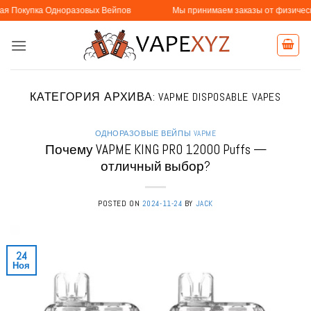
Skip
норазовых Вейпов
Мы принимаем заказы от физических и юридичес
to
content
КАТЕГОРИЯ АРХИВА:
VAPME DISPOSABLE VAPES
ОДНОРАЗОВЫЕ ВЕЙПЫ VAPME
Почему VAPME KING PRO 12000 Puffs —
отличный выбор?
POSTED ON
2024-11-24
BY
JACK
24
Ноя