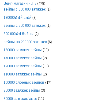
товаров
478
Вейп-магазин Puffs
478
товаров
1
вейпы с 350 000 затяжек
1
товар
3
180000พัฟฟ์ เวปส์
3
товара
1
вейпы с 250 000 затяжек
1
товар
2
300 000พัฟ Вейпы
2
товара
6
вейпы на 200000 затяжек
6
товаров
10
150000 затяжек вейпы
10
товаров
2
140000 затяжек вейпы
2
товара
11
120000 затяжек вейпы
11
товаров
2
110000 затяжек вейпы
2
товара
17
100000 слоеных вейпов
17
товаров
3
85000 затяжек вейпы
3
товара
11
80000 затяжек Vapes
11
товаров