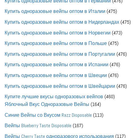
476
Купить одноразовые вейпы оптом в Германии
476
товаро
475
Купить одноразовые вейпы оптом в Италии
475
товаров
475
Купить одноразовые вейпы оптом в Нидерландах
475
тов
473
Купить одноразовые вейпы оптом в Норвегии
473
товара
475
Купить одноразовые вейпы оптом в Польше
475
товаров
476
Купить одноразовые вейпы оптом в Португалии
476
това
476
Купить одноразовые вейпы оптом в Испании
476
товаров
476
Купить одноразовые вейпы оптом в Швеции
476
товаров
476
Купить одноразовые вейпы оптом в Швейцарии
476
това
460
Купите лучшие вкусы одноразовых вейпов
460
164
товаров
Яблочный Вкус Одноразовые Вейпы
164
товара
113
Синие Вейпы со Вкусом Razz Disposable
113
товаров
167
Вейпы Blueberry Taste Disposable
167
товаров
117
Вейпы Cherry Taste одноразового использования
117