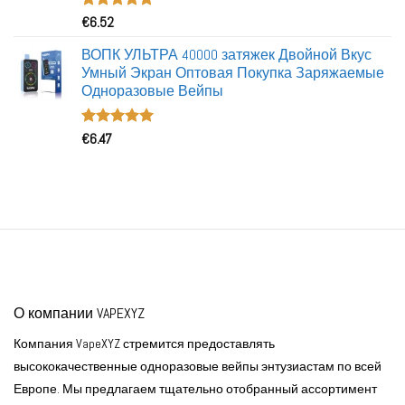
Номинальный
€
6.52
5.00
из 5
ВОПК УЛЬТРА 40000 затяжек Двойной Вкус
Умный Экран Оптовая Покупка Заряжаемые
Одноразовые Вейпы
Номинальный
€
6.47
5.00
из 5
О компании VAPEXYZ
Компания VapeXYZ стремится предоставлять
высококачественные одноразовые вейпы энтузиастам по всей
Европе. Мы предлагаем тщательно отобранный ассортимент