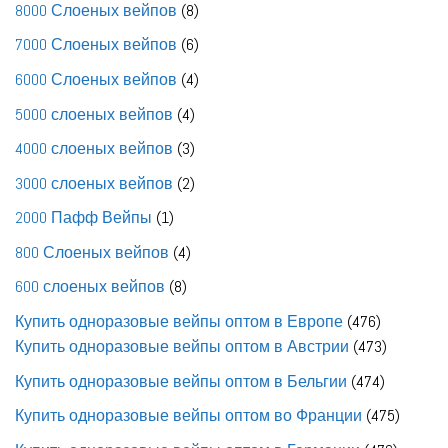
8
8000 Слоеных вейпов
8
товаров
6
7000 Слоеных вейпов
6
товаров
4
6000 Слоеных вейпов
4
товара
4
5000 слоеных вейпов
4
товара
3
4000 слоеных вейпов
3
товара
2
3000 слоеных вейпов
2
товара
1
2000 Пафф Вейпы
1
товар
4
800 Слоеных вейпов
4
товара
8
600 слоеных вейпов
8
товаров
476
Купить одноразовые вейпы оптом в Европе
476
товаров
473
Купить одноразовые вейпы оптом в Австрии
473
товара
474
Купить одноразовые вейпы оптом в Бельгии
474
товара
475
Купить одноразовые вейпы оптом во Франции
475
товаро