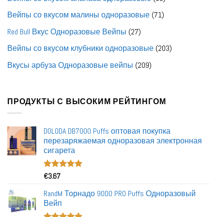
товаров
71
Вейпы со вкусом малины одноразовые
71
товар
27
Red Bull Вкус Одноразовые Вейпы
27
товаров
203
Вейпы со вкусом клубники одноразовые
203
товара
209
Вкусы арбуза Одноразовые вейпы
209
товаров
ПРОДУКТЫ С ВЫСОКИМ РЕЙТИНГОМ
DOLODA DB7000 Puffs оптовая покупка
перезаряжаемая одноразовая электронная
сигарета
Номинальный
€
3.67
5.00
из 5
RandM Торнадо 9000 PRO Puffs Одноразовый
Вейп