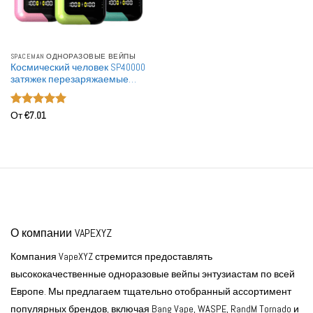
SPACEMAN ОДНОРАЗОВЫЕ ВЕЙПЫ
Космический человек SP40000
затяжек перезаряжаемые
оптовая покупка одноразовые
вейпы для перепродажи
Оценка
5
От
€
7.01
из 5
О компании VAPEXYZ
Компания VapeXYZ стремится предоставлять
высококачественные одноразовые вейпы энтузиастам по всей
Европе. Мы предлагаем тщательно отобранный ассортимент
популярных брендов, включая Bang Vape, WASPE, RandM Tornado и