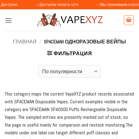
Skip
о
✅Доступна оплата SEPA
✅Мы принимаем платежи с BLIK
to
content
ГЛАВНАЯ
/
SPACEMAN ОДНОРАЗОВЫЕ ВЕЙПЫ
ФИЛЬТРАЦИЯ
This category maps the current VapeXYZ product records associated
with SPACEMAN Disposable Vapes. Current examples visible in the
category are SPACEMAN SP40000 Puffs Rechargeable Disposable
Vapes. The sampled entries are presently marked out of stock, so
the page is useful mainly for comparison and restock monitoring.The
models under one label can target different puff classes and