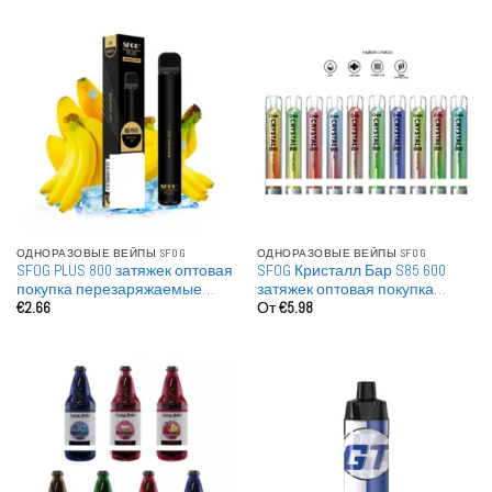
ОДНОРАЗОВЫЕ ВЕЙПЫ SFOG
ОДНОРАЗОВЫЕ ВЕЙПЫ SFOG
SFOG PLUS 800 затяжек оптовая
SFOG Кристалл Бар S85 600
покупка перезаряжаемые
затяжек оптовая покупка
€
2.66
От
€
5.98
одноразовые вейпы оптом
перезаряжаемые
одноразовые вейпы для
оптовой продажи