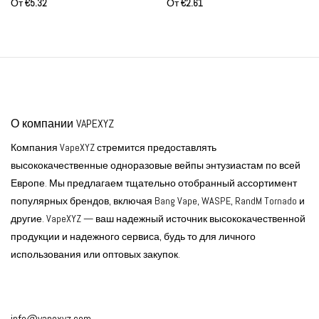
От
€
5.32
От
€
2.61
перезаряжаемые
перезаряжаемые
одноразовые вейпы для
одноразовые вейпы опт
оптовой продажи
О компании VAPEXYZ
Компания VapeXYZ стремится предоставлять
высококачественные одноразовые вейпы энтузиастам по всей
Европе. Мы предлагаем тщательно отобранный ассортимент
популярных брендов, включая Bang Vape, WASPE, RandM Tornado и
другие. VapeXYZ — ваш надежный источник высококачественной
продукции и надежного сервиса, будь то для личного
использования или оптовых закупок.
info@vapexyz.com