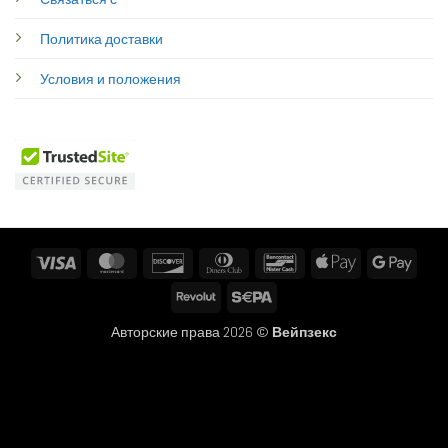
Политика доставки
Условия и положения
Visa
MasterCard
Discover
Dinners
Bancontact
Apple
Googl
Club
Pay
Pay
Revolut
Sepa
Авторские права 2026 ©
Вейпзекс