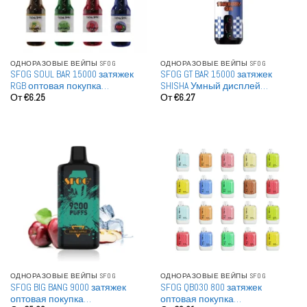
ОДНОРАЗОВЫЕ ВЕЙПЫ SFOG
ОДНОРАЗОВЫЕ ВЕЙПЫ SFOG
SFOG SOUL BAR 15000 затяжек
SFOG GT BAR 15000 затяжек
RGB оптовая покупка
SHISHA Умный дисплей
От
€
6.25
От
€
6.27
перезаряжаемые
Оптовая покупка Заряжаемые
одноразовые вейпы опт
Одноразовые вейпы
ОДНОРАЗОВЫЕ ВЕЙПЫ SFOG
ОДНОРАЗОВЫЕ ВЕЙПЫ SFOG
SFOG BIG BANG 9000 затяжек
SFOG QB030 800 затяжек
оптовая покупка
оптовая покупка