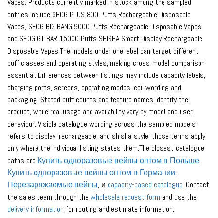
Vapes. Products currently marked in stock among the sampled
entries include SFOG PLUS 800 Puffs Rechargeable Disposable
Vapes, SFOG BIG BANG 9000 Puffs Rechargeable Disposable Vapes,
and SFOG GT BAR 15000 Puffs SHISHA Smart Display Rechargeable
Disposable Vapes.The models under one label can target different
puff classes and operating styles, making cross-model comparison
essential. Differences between listings may include capacity labels,
charging ports, screens, operating modes, coil wording and
packaging. Stated puff counts and feature names identify the
product, while real usage and availability vary by model and user
behaviour. Visible catalogue wording across the sampled models
refers to display, rechargeable, and shisha-style; those terms apply
only where the individual listing states them.The closest catalogue
paths are
Купить одноразовые вейпы оптом в Польше
,
Купить одноразовые вейпы оптом в Германии
,
Перезаряжаемые вейпы
, и
capacity-based catalogue
. Contact
the sales team through the
wholesale request form
and use the
delivery information
for routing and estimate information.