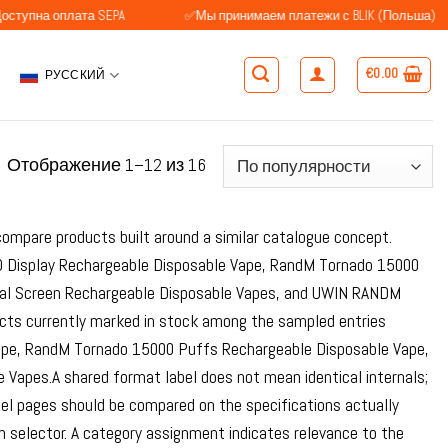
лата SEPA
✅Мы принимаем платежи с BLIK (Польша)
✅К
€
0.00
РУССКИЙ
Сортировка:
Отображение 1–12 из 16
по
популярности
compare products built around a similar catalogue concept.
D Display Rechargeable Disposable Vape, RandM Tornado 15000
al Screen Rechargeable Disposable Vapes, and UWIN RANDM
cts currently marked in stock among the sampled entries
ape, RandM Tornado 15000 Puffs Rechargeable Disposable Vape,
apes.A shared format label does not mean identical internals;
del pages should be compared on the specifications actually
on selector. A category assignment indicates relevance to the