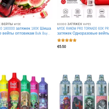
 ВЕЙПЫ MYDE
60000 ЗАТЯЖЕК VAPES
RO 180000 затяжек 180K Шиша
MYDE RANDM PRO TORNADO 60K P
 вейпы оптовикам Bulk Buy
затяжек Одноразовые вейп
им DTL
Двойная сетчатая катушка 
продажа
Оценка
€
5.50
5
из 5