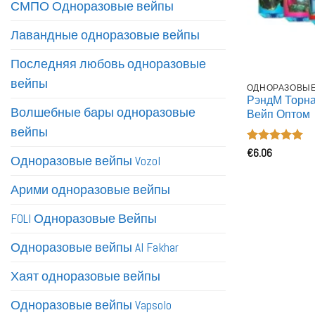
СМПО Одноразовые вейпы
Лавандные одноразовые вейпы
Последняя любовь одноразовые
вейпы
ОДНОРАЗОВЫЕ 
РэндМ Торн
Волшебные бары одноразовые
Вейп Оптом
вейпы
Оценка
€
6.06
5
Одноразовые вейпы Vozol
из 5
Арими одноразовые вейпы
FOLI Одноразовые Вейпы
Одноразовые вейпы Al Fakhar
Хаят одноразовые вейпы
Одноразовые вейпы Vapsolo