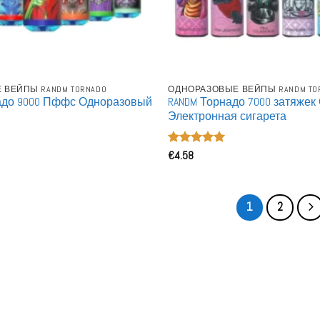
ВЕЙПЫ RANDM TORNADO
ОДНОРАЗОВЫЕ ВЕЙПЫ RANDM TO
адо 9000 Пффс Одноразовый
RANDM Торнадо 7000 затяже
Электронная сигарета
Оценка
€
4.58
5
из 5
1
2