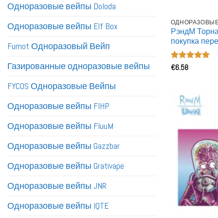
Одноразовые вейпы Doloda
ОДНОРАЗОВЫЕ 
Одноразовые вейпы Elf Box
РэндМ Торна
покупка пер
Fumot Одноразовый Вейп
вейп wholesal
Газированные одноразовые вейпы
Оценка
€
6.58
5
из 5
FYCOS Одноразовые Вейпы
Одноразовые вейпы FIHP
Одноразовые вейпы FluuM
Одноразовые вейпы Gazzbar
Одноразовые вейпы Grativape
Одноразовые вейпы JNR
Одноразовые вейпы IQTE