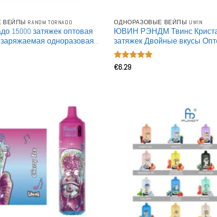
ВЕЙПЫ RANDM TORNADO
ОДНОРАЗОВЫЕ ВЕЙПЫ UWIN
до 15000 затяжек оптовая
ЮВИН РЭНДМ Твинс Криста
езаряжаемая одноразовая
затяжек Двойные вкусы Опт
e
Заряжаемые Одноразовые 
Оценка
€
6.29
4.91
из 5