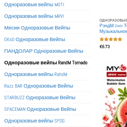
Одноразовые вейпы MOTI
Одноразовые вейпы MRVI
ОДНОРАЗОВЫЕ
РэндМ Uwin Т
Месии Одноразовые Вейпы
Музыкальное
Оптовый По
OKsO Одноразовые Вейпы
Одноразовы
Оценка
€
6.73
5
ПАНДОЛАР Одноразовые Вейпы
из 5
Одноразовые вейпы RandM Tornado
Одноразовые вейпы RahdM
Razz BAR Одноразовые Вейпы
STARBUZZ Одноразовые Вейпы
SPACEMAN Одноразовые Вейпы
Одноразовые вейпы SFOG