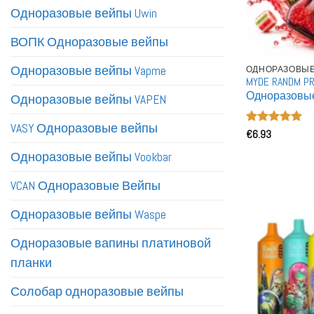
Одноразовые вейпы Uwin
ВОПК Одноразовые вейпы
Одноразовые вейпы Vapme
ОДНОРАЗОВЫЕ
MYDE RANDM P
Одноразовые
Одноразовые вейпы VAPEN
Двойной реж
VASY Одноразовые вейпы
Оценка
€
6.93
5
из 5
Одноразовые вейпы Vookbar
VCAN Одноразовые Вейпы
Одноразовые вейпы Waspe
Одноразовые вапины платиновой
планки
Солобар одноразовые вейпы