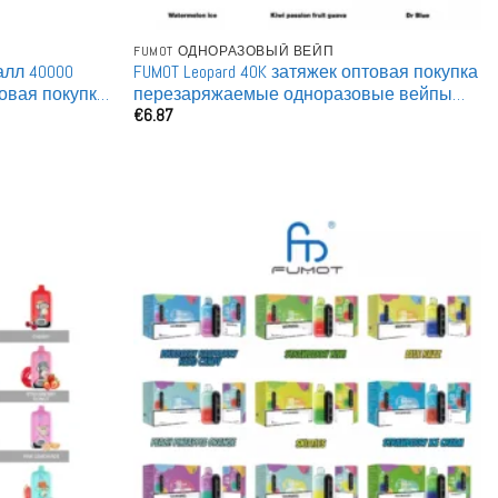
FUMOT ОДНОРАЗОВЫЙ ВЕЙП
лл 40000
FUMOT Leopard 40K затяжек оптовая покупка
овая покупка
перезаряжаемые одноразовые вейпы
€
6.87
вейпы
для перепродажи