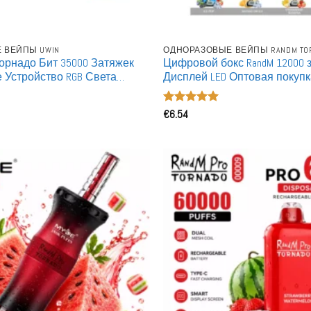
 ВЕЙПЫ UWIN
ОДНОРАЗОВЫЕ ВЕЙПЫ RANDM TO
орнадо Бит 35000 Затяжек
Цифровой бокс RandM 12000 
 Устройство RGB Света
Дисплей LED Оптовая покуп
купка Заряжаемые
Перезаряжаемая Одноразо
е Вейпы
электронная сигарета
Оценка
€
6.54
5
из 5