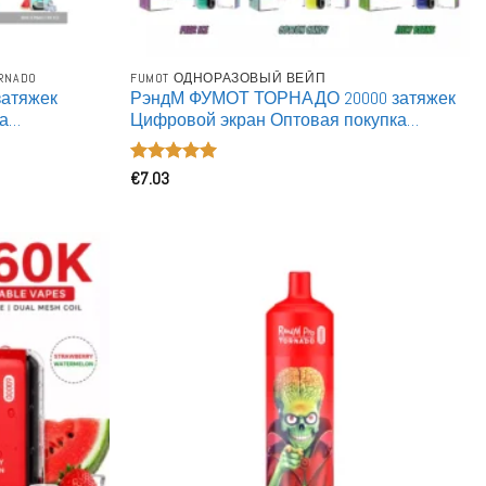
RNADO
FUMOT ОДНОРАЗОВЫЙ ВЕЙП
затяжек
РэндМ ФУМОТ ТОРНАДО 20000 затяжек
ка
Цифровой экран Оптовая покупка
вая
Заряжаемые Одноразовые Вейпы
Оценка
€
7.03
5
из 5