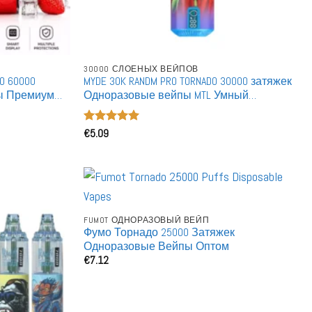
30000 СЛОЕНЫХ ВЕЙПОВ
RO 60000
MYDE 30K RANDM PRO TORNADO 30000 затяжек
ы Премиум
Одноразовые вейпы MTL Умный
Оптовая
светодиодный дисплей RGB свечение
Оптовая продажа в bulk
Оценка
€
5.09
5
из 5
FUMOT ОДНОРАЗОВЫЙ ВЕЙП
Фумо Торнадо 25000 Затяжек
Одноразовые Вейпы Оптом
€
7.12