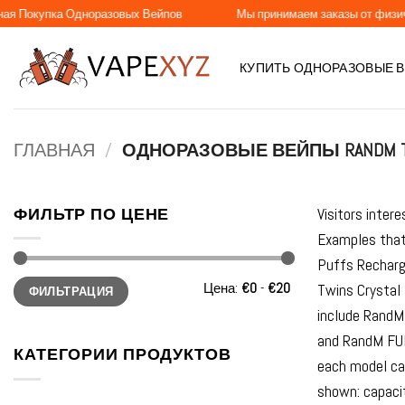
Skip
ка Одноразовых Вейпов
Мы принимаем заказы от физических и ю
to
content
КУПИТЬ ОДНОРАЗОВЫЕ 
ГЛАВНАЯ
/
ОДНОРАЗОВЫЕ ВЕЙПЫ RANDM T
ФИЛЬТР ПО ЦЕНЕ
Visitors inter
Examples that
Puffs Recharg
Минимальная
Максимальная
Цена:
€0
-
€20
Twins Crystal
ФИЛЬТРАЦИЯ
цена
цена
include RandM
and RandM FUM
КАТЕГОРИИ ПРОДУКТОВ
each model can
shown: capacit