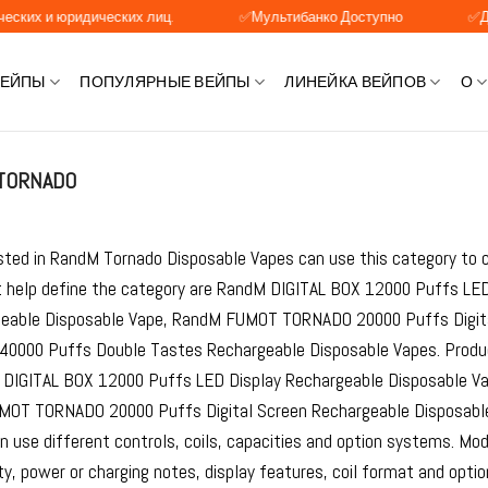
ридических лиц.
✅Мультибанко Доступно
✅Доступна оп
ВЕЙПЫ
ПОПУЛЯРНЫЕ ВЕЙПЫ
ЛИНЕЙКА ВЕЙПОВ
О
ORNADO
ested in RandM Tornado Disposable Vapes can use this category to 
 help define the category are RandM DIGITAL BOX 12000 Puffs LE
eable Disposable Vape, RandM FUMOT TORNADO 20000 Puffs Digit
 40000 Puffs Double Tastes Rechargeable Disposable Vapes. Produ
 DIGITAL BOX 12000 Puffs LED Display Rechargeable Disposable V
OT TORNADO 20000 Puffs Digital Screen Rechargeable Disposable V
 use different controls, coils, capacities and option systems. Mo
y, power or charging notes, display features, coil format and opti