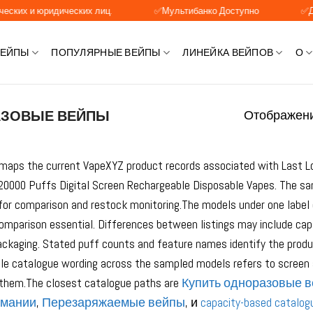
 юридических лиц.
✅Мультибанко Доступно
✅Доступна 
ВЕЙПЫ
ПОПУЛЯРНЫЕ ВЕЙПЫ
ЛИНЕЙКА ВЕЙПОВ
О
АЗОВЫЕ ВЕЙПЫ
Отображени
maps the current VapeXYZ product records associated with Last Lo
20000 Puffs Digital Screen Rechargeable Disposable Vapes. The sam
for comparison and restock monitoring.The models under one label 
mparison essential. Differences between listings may include capac
ckaging. Stated puff counts and feature names identify the product
ible catalogue wording across the sampled models refers to screen 
s them.The closest catalogue paths are
Купить одноразовые 
рмании
,
Перезаряжаемые вейпы
, и
capacity-based catalog