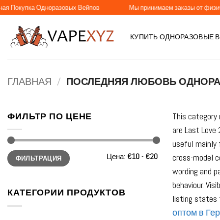
Skip
упка Одноразовых Вейпов
Мы принимаем заказы от физических и
to
content
КУПИТЬ ОДНОРАЗОВЫЕ 
ГЛАВНАЯ
/
ПОСЛЕДНЯЯ ЛЮБОВЬ ОДНОР
ФИЛЬТР ПО ЦЕНЕ
This category 
are Last Love 
useful mainly 
Минимальная
Максимальная
Цена:
€10
-
€20
cross-model co
ФИЛЬТРАЦИЯ
цена
цена
wording and pa
behaviour. Vis
КАТЕГОРИИ ПРОДУКТОВ
listing state
оптом в Ге