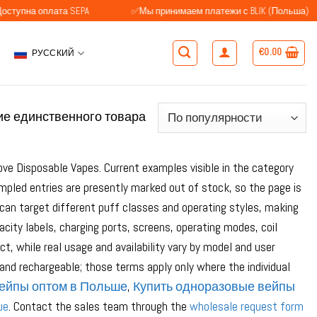
оплата SEPA
✅Мы принимаем платежи с BLIK (Польша)
€
0.00
РУССКИЙ
е единственного товара
ve Disposable Vapes. Current examples visible in the category
pled entries are presently marked out of stock, so the page is
can target different puff classes and operating styles, making
ity labels, charging ports, screens, operating modes, coil
, while real usage and availability vary by model and user
and rechargeable; those terms apply only where the individual
вейпы оптом в Польше
,
Купить одноразовые вейпы
ue
. Contact the sales team through the
wholesale request form