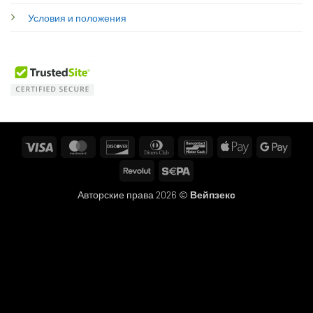
Условия и положения
Visa
MasterCard
Discover
Dinners
Bancontact
Apple
Googl
Club
Pay
Pay
Revolut
Sepa
Авторские права 2026 ©
Вейпзекс