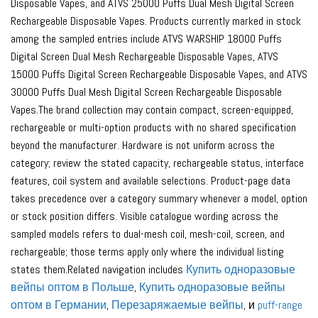
Disposable Vapes, and ATVS 25000 Puffs Dual Mesh Digital Screen
Rechargeable Disposable Vapes. Products currently marked in stock
among the sampled entries include ATVS WARSHIP 18000 Puffs
Digital Screen Dual Mesh Rechargeable Disposable Vapes, ATVS
15000 Puffs Digital Screen Rechargeable Disposable Vapes, and ATVS
30000 Puffs Dual Mesh Digital Screen Rechargeable Disposable
Vapes.The brand collection may contain compact, screen-equipped,
rechargeable or multi-option products with no shared specification
beyond the manufacturer. Hardware is not uniform across the
category; review the stated capacity, rechargeable status, interface
features, coil system and available selections. Product-page data
takes precedence over a category summary whenever a model, option
or stock position differs. Visible catalogue wording across the
sampled models refers to dual-mesh coil, mesh-coil, screen, and
rechargeable; those terms apply only where the individual listing
states them.Related navigation includes
Купить одноразовые
вейпы оптом в Польше
,
Купить одноразовые вейпы
оптом в Германии
,
Перезаряжаемые вейпы
, и
puff-range