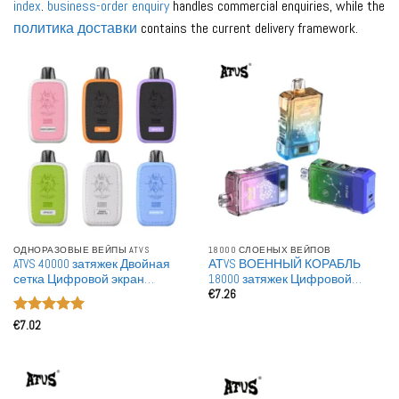
index
.
business-order enquiry
handles commercial enquiries, while the
политика доставки
contains the current delivery framework.
ОДНОРАЗОВЫЕ ВЕЙПЫ ATVS
18000 СЛОЕНЫХ ВЕЙПОВ
ATVS 40000 затяжек Двойная
АТVS ВОЕННЫЙ КОРАБЛЬ
сетка Цифровой экран
18000 затяжек Цифровой
€
7.26
Оптовая покупка 40K
экран Двойная сетка Оптовая
Перезаряжаемые
покупка Перезаряжаемые
Оценка
5
Одноразовые вейпы оптом
Одноразовые вейпы
€
7.02
из 5