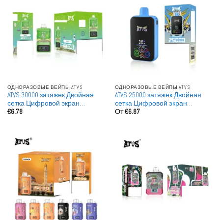
ОДНОРАЗОВЫЕ ВЕЙПЫ ATVS
ОДНОРАЗОВЫЕ ВЕЙПЫ ATVS
ATVS 30000 затяжек Двойная
ATVS 25000 затяжек Двойная
сетка Цифровой экран
сетка Цифровой экран
€
6.78
От
€
6.87
Оптовая покупка Заряжаемые
Оптовая покупка Заряжаемые
Одноразовые вейпы
Одноразовые вейпы