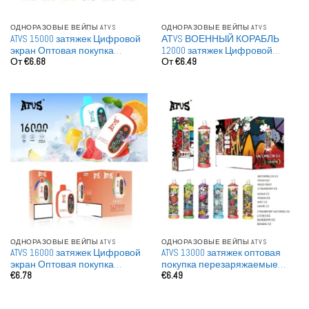
ОДНОРАЗОВЫЕ ВЕЙПЫ ATVS
ОДНОРАЗОВЫЕ ВЕЙПЫ ATVS
ATVS 15000 затяжек Цифровой
АТVS ВОЕННЫЙ КОРАБЛЬ
экран Оптовая покупка
12000 затяжек Цифровой
От
€
6.68
От
€
6.49
Заряжаемые Одноразовые
экран Оптовая покупка
вейпы оптом
перезаряжаемые
одноразовые вейпы
ОДНОРАЗОВЫЕ ВЕЙПЫ ATVS
ОДНОРАЗОВЫЕ ВЕЙПЫ ATVS
ATVS 16000 затяжек Цифровой
ATVS 13000 затяжек оптовая
экран Оптовая покупка
покупка перезаряжаемые
€
6.78
€
6.49
Заряжаемые Одноразовые
одноразовые вейпы оптом
вейпы