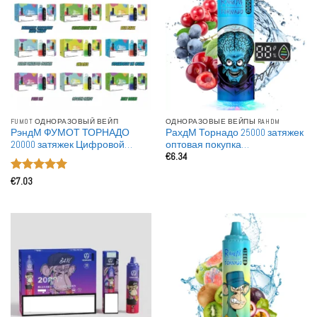
FUMOT ОДНОРАЗОВЫЙ ВЕЙП
ОДНОРАЗОВЫЕ ВЕЙПЫ RAHDM
РэндМ ФУМОТ ТОРНАДО
РахдМ Торнадо 25000 затяжек
20000 затяжек Цифровой
оптовая покупка
€
6.34
экран Оптовая покупка
перезаряжаемые
Заряжаемые Одноразовые
одноразовые вейпы оптом
Оценка
5
Вейпы
€
7.03
из 5