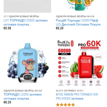
UZY ОДНОРАЗОВЫЕ ВЕЙПЫ
ОДНОРАЗОВЫЕ ВЕЙПЫ RAHDM
UZY ТОРНАДО 20000 затяжек
РахдМ Торнадо 15000 Пфф
оптовая покупка
LED Дисплей Оптовая Покупка
€
5.58
€
6.29
перезаряжаемые
Перезаряжаемые
одноразовые вейпы
Одноразовые Вейпы Оптом
ОДНОРАЗОВЫЕ ВЕЙПЫ RAHDM
60000 ЗАТЯЖЕК VAPES
ТОРНАДО 12000 затяжек
MYDE RANDM PRO TORNADO 60K
оптовая покупка
PRO 60000 затяжек
€
6.29
перезаряжаемые
Одноразовые вейпы Премиум
одноразовые вейпы опт
Двойная сетчатая катушка