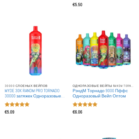
Оценка
5
Оптовая продажа
€
5.50
из 5
30000 СЛОЕНЫХ ВЕЙПОВ
ОДНОРАЗОВЫЕ ВЕЙПЫ RANDM TORNADO
MYDE 30K RANDM PRO TORNADO
РэндМ Торнадо 9000 Пффс
30000 затяжек Одноразовые
Одноразовый Вейп Оптом
вейпы MTL Умный
светодиодный дисплей RGB
Оценка
5
Оценка
5
свечение Оптовая продажа в
€
5.09
€
6.06
из 5
из 5
bulk