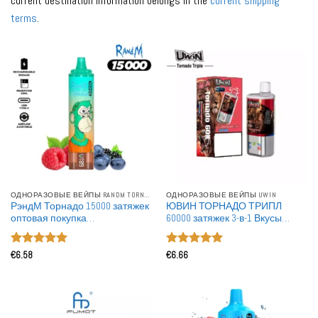
current destination information belongs in the
current shipping
terms
.
ОДНОРАЗОВЫЕ ВЕЙПЫ RANDM TORNADO
ОДНОРАЗОВЫЕ ВЕЙПЫ UWIN
РэндМ Торнадо 15000 затяжек
ЮВИН ТОРНАДО ТРИПЛ
оптовая покупка
60000 затяжек 3-в-1 Вкусы
перезаряжаемая
оптовая покупка 60К
одноразовая вейп wholesale
перезаряжаемые
Оценка
5
Оценка
5
одноразовые вейпы оптом
€
6.58
€
6.66
из 5
из 5