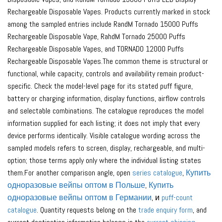
Rechargeable Disposable Vapes. Products currently marked in stock
among the sampled entries include RandM Tornado 15000 Puffs
Rechargeable Disposable Vape, RahdM Tornado 25000 Puffs
Rechargeable Disposable Vapes, and TORNADO 12000 Puffs
Rechargeable Disposable Vapes.The common theme is structural or
functional, while capacity, controls and availability remain product-
specific. Check the model-level page for its stated puff figure,
battery or charging information, display functions, airflow controls
and selectable combinations. The catalogue reproduces the model
information supplied for each listing; it does not imply that every
device performs identically. Visible catalogue wording across the
sampled models refers to screen, display, rechargeable, and multi-
option; those terms apply only where the individual listing states
them.For another comparison angle, open
series catalogue
,
Купить
одноразовые вейпы оптом в Польше
,
Купить
одноразовые вейпы оптом в Германии
, и
puff-count
catalogue
. Quantity requests belong on the
trade enquiry form
, and