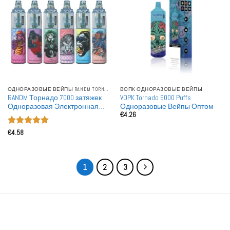
ОДНОРАЗОВЫЕ ВЕЙПЫ RANDM TORNADO
ВОПК ОДНОРАЗОВЫЕ ВЕЙПЫ
RANDM Торнадо 7000 затяжек
VOPK Tornado 9000 Puffs
Одноразовая Электронная
Одноразовые Вейпы Оптом
€
4.26
сигарета
Оценка
5
€
4.58
из 5
1
2
3