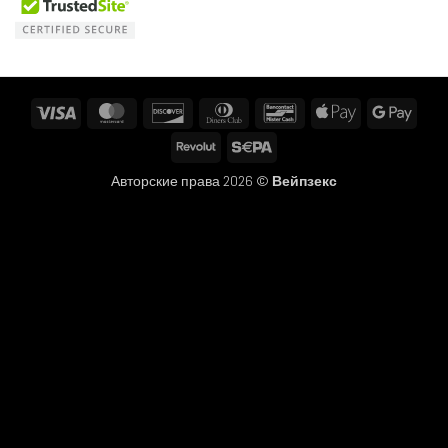
Visa
MasterCard
Discover
Dinners
Bancontact
Apple
Googl
Club
Pay
Pay
Revolut
Sepa
Авторские права 2026 ©
Вейпзекс