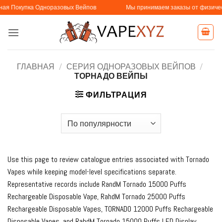
Skip
пка Одноразовых Вейпов
Мы принимаем заказы от физических и юри
to
content
ГЛАВНАЯ
/
СЕРИЯ ОДНОРАЗОВЫХ ВЕЙПОВ
/
ТОРНАДО ВЕЙПЫ
ФИЛЬТРАЦИЯ
Use this page to review catalogue entries associated with Tornado
Vapes while keeping model-level specifications separate.
Representative records include RandM Tornado 15000 Puffs
Rechargeable Disposable Vape, RahdM Tornado 25000 Puffs
Rechargeable Disposable Vapes, TORNADO 12000 Puffs Rechargeable
Disposable Vapes, and RahdM Tornado 15000 Puffs LED Display