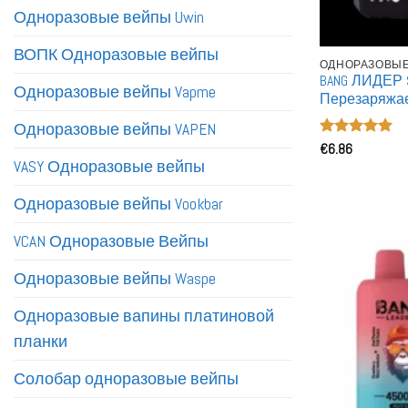
Одноразовые вейпы Uwin
ВОПК Одноразовые вейпы
ОДНОРАЗОВЫЕ
BANG ЛИДЕР S
Одноразовые вейпы Vapme
Перезаряжае
Вейп оптови
Одноразовые вейпы VAPEN
Двойная Сет
Оценка
€
6.86
5
из 5
VASY Одноразовые вейпы
Одноразовые вейпы Vookbar
VCAN Одноразовые Вейпы
Одноразовые вейпы Waspe
Одноразовые вапины платиновой
планки
Солобар одноразовые вейпы