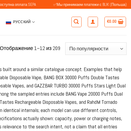
ата SEPA
✅Мы принимаем платежи с BLIK (Польша)
✅Кл
€
0.00
РУССКИЙ
Сортировка:
Отображение 1–12 из 209
по
популярности
s built around a similar catalogue concept. Examples that help
eable Disposable Vape, BANG BOX 30000 Puffs Double Tastes
osable Vapes, and GAZZBAR TURBO 30000 Puffs Stars Light Dual
mong the sampled entries include BANG Vape 20000 Puffs Dual
 Tastes Rechargeable Disposable Vapes, and RahdM Tornado
identical internals; each model can use different controls,
cifications actually shown: capacity, power or charging notes,
 relevance to the search intent, not a claim that all entries