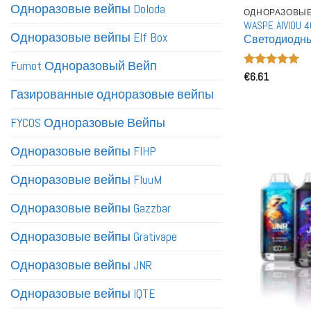
Одноразовые вейпы Doloda
ОДНОРАЗОВЫЕ
WASPE AIVIOU
Одноразовые вейпы Elf Box
Светодиодны
Заряжаемые
Fumot Одноразовый Вейп
Оценка
€
6.61
5
из 5
Газированные одноразовые вейпы
FYCOS Одноразовые Вейпы
Одноразовые вейпы FIHP
Одноразовые вейпы FluuM
Одноразовые вейпы Gazzbar
Одноразовые вейпы Grativape
Одноразовые вейпы JNR
Одноразовые вейпы IQTE