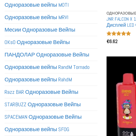
Одноразовые вейпы MOTI
ОДНОРАЗОВЫЕ
Одноразовые вейпы MRVI
JNR FALCON X
Дисплей LED
Месии Одноразовые Вейпы
Перезаряжа
Оценка
€
6.62
5
OKsO Одноразовые Вейпы
из 5
ПАНДОЛАР Одноразовые Вейпы
Одноразовые вейпы RandM Tornado
Одноразовые вейпы RahdM
Razz BAR Одноразовые Вейпы
STARBUZZ Одноразовые Вейпы
SPACEMAN Одноразовые Вейпы
Одноразовые вейпы SFOG