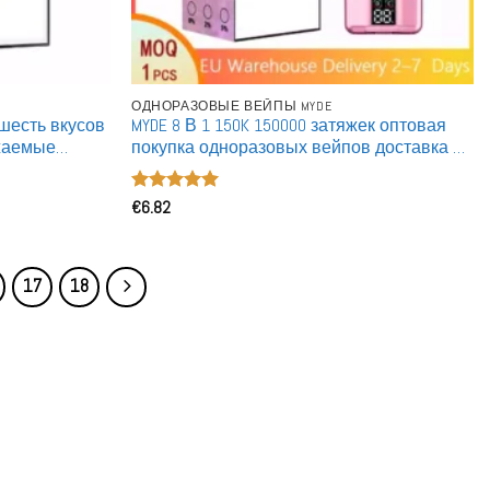
ОДНОРАЗОВЫЕ ВЕЙПЫ MYDE
шесть вкусов
MYDE 8 В 1 150K 150000 затяжек оптовая
жаемые
покупка одноразовых вейпов доставка из
европейского склада опт
Оценка
€
6.82
5
из 5
17
18