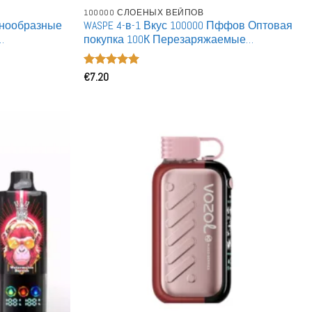
100000 СЛОЕНЫХ ВЕЙПОВ
азнообразные
WASPE 4-в-1 Вкус 100000 Пффов Оптовая
покупка 100К Перезаряжаемые
вые вейпы
Одноразовые Вейпы Оптом
Оценка
€
7.20
5
из 5