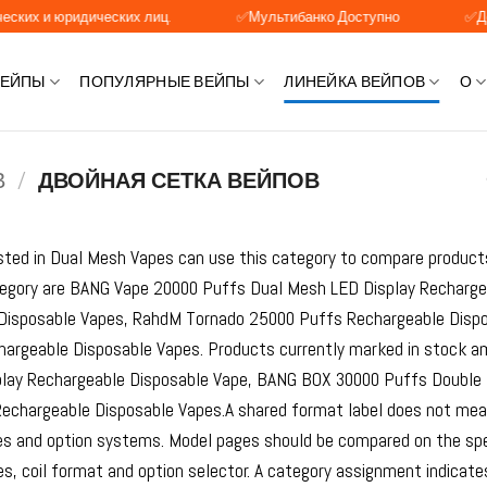
идических лиц.
✅Мультибанко Доступно
✅Доступна опл
ВЕЙПЫ
ПОПУЛЯРНЫЕ ВЕЙПЫ
ЛИНЕЙКА ВЕЙПОВ
О
В
/
ДВОЙНАЯ СЕТКА ВЕЙПОВ
ested in Dual Mesh Vapes can use this category to compare product
tegory are BANG Vape 20000 Puffs Dual Mesh LED Display Recharg
Disposable Vapes, RahdM Tornado 25000 Puffs Rechargeable Disp
argeable Disposable Vapes. Products currently marked in stock a
lay Rechargeable Disposable Vape, BANG BOX 30000 Puffs Double
chargeable Disposable Vapes.A shared format label does not mean 
ies and option systems. Model pages should be compared on the spe
es, coil format and option selector. A category assignment indicates