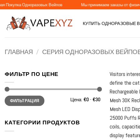
Skip
а Одноразовых Вейпов
Мы принимаем заказы от физических и юр
to
content
КУПИТЬ ОДНОРАЗОВЫЕ 
ГЛАВНАЯ
/
СЕРИЯ ОДНОРАЗОВЫХ ВЕЙПО
ФИЛЬТР ПО ЦЕНЕ
Visitors inter
define the ca
Rechargeable 
Минимальная
Максимальная
Цена:
€0
-
€30
Mesh 30K Rech
ФИЛЬТРАЦИЯ
цена
цена
Mesh LED Disp
25000 Puffs Re
КАТЕГОРИИ ПРОДУКТОВ
coils, capacit
display featur