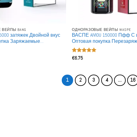
 ВЕЙПЫ BANG
ОДНОРАЗОВЫЕ ВЕЙПЫ WASPE
5000 затяжек Двойной вкус
ВАСПЕ AIVIOU 150000 Пфф С 
упка Заряжаемые
Оптовая покупка Перезаря
е вейпы
Одноразовые Вейпы Оптом
Оценка
€
6.75
5
из 5
1
2
3
4
…
16