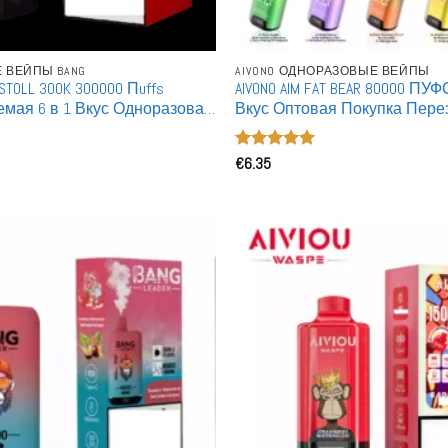
 ВЕЙПЫ BANG
AIVONO ОДНОРАЗОВЫЕ ВЕЙПЫ
TOLL 300K 300000 Пuffs
AIVONO AIM FAT BEAR 80000 П
мая 6 в 1 Вкус Одноразовая
Вкус Оптовая Покупка Пер
кам Крупная покупка
80K Одноразовые Вейпы Оп
ка
Оценка
€
6.35
5
из 5