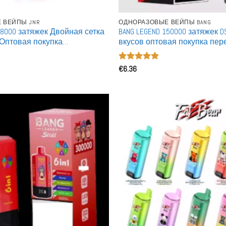
 ВЕЙПЫ JNR
ОДНОРАЗОВЫЕ ВЕЙПЫ BANG
 18000 затяжек Двойная сетка
BANG LEGEND 150000 затяжек 
 Оптовая покупка
вкусов оптовая покупка пе
емые Одноразовые Вейпы
одноразовая вейп
Оценка
€
6.36
5
из 5