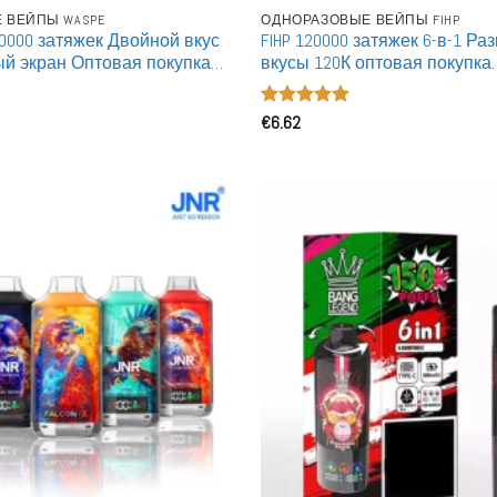
 ВЕЙПЫ WASPE
ОДНОРАЗОВЫЕ ВЕЙПЫ FIHP
 40000 затяжек Двойной вкус
FIHP 120000 затяжек 6-в-1 Р
й экран Оптовая покупка
вкусы 120К оптовая покупка
 Одноразовые вейпы
перезаряжаемые одноразо
Оценка
€
6.62
5
из 5