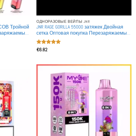
ОДНОРАЗОВЫЕ ВЕЙПЫ JNR
УФСОВ Тройной
JNR RAGE GORILLA 55000 затяжек Двойная
езаряжаемые
сетка Оптовая покупка Перезаряжаемые
том
Одноразовые Вейпы
Оценка
€
6.82
5
из 5