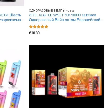
ОДНОРАЗОВЫЕ ВЕЙПЫ VOZOL
DSK064 Шесть
VOZOL GEAR ICE SWEET 50K 50000 затяжек
резаряжаемая
Одноразовый Вейп оптом Европейский
склад
Оценка
€
10.39
5
из 5