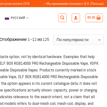
ата SEPA
✅Мы принимаем платежи с BLIK (Польша)
✅Кл
€
0.00
РУССКИЙ
Сортировка:
Отображение 1–12 из 125
по
популярности
taste option, not by identical hardware. Examples that help
, ELF BOX RGB14000 PRO Rechargeable Disposable Vape, VOPK
ble Disposable Vapes. Products currently marked in stock
sable Vape, ELF BOX RGB14000 PRO Rechargeable Disposable
e option appears in its current catalogue data; it does not
 specifications actually shown: capacity, power or charging
dicates relevance to the search intent, not a claim that all
d models refers to dual-mesh coil, mesh-coil, display, and