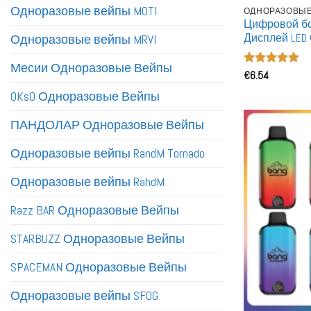
Одноразовые вейпы MOTI
ОДНОРАЗОВЫЕ 
Цифровой бок
Дисплей LED
Одноразовые вейпы MRVI
Перезаряжа
электронная
Месии Одноразовые Вейпы
Оценка
€
6.54
5
из 5
OKsO Одноразовые Вейпы
ПАНДОЛАР Одноразовые Вейпы
Одноразовые вейпы RandM Tornado
Одноразовые вейпы RahdM
Razz BAR Одноразовые Вейпы
STARBUZZ Одноразовые Вейпы
SPACEMAN Одноразовые Вейпы
Одноразовые вейпы SFOG