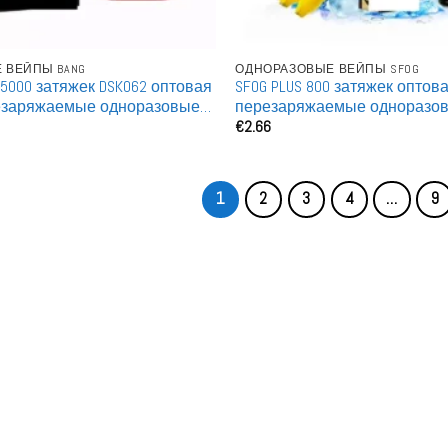
 ВЕЙПЫ BANG
ОДНОРАЗОВЫЕ ВЕЙПЫ SFOG
C 5000 затяжек DSK062 оптовая
SFOG PLUS 800 затяжек оптов
езаряжаемые одноразовые
перезаряжаемые одноразо
€
2.66
оптом
1
2
3
4
…
9