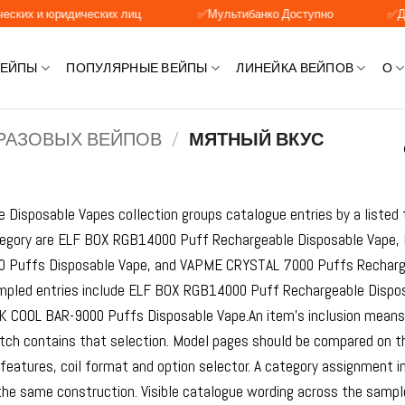
дических лиц.
✅Мультибанко Доступно
✅Доступна опл
ВЕЙПЫ
ПОПУЛЯРНЫЕ ВЕЙПЫ
ЛИНЕЙКА ВЕЙПОВ
О
РАЗОВЫХ ВЕЙПОВ
/
МЯТНЫЙ ВКУС
 Disposable Vapes collection groups catalogue entries by a listed 
tegory are ELF BOX RGB14000 Puff Rechargeable Disposable Vape
 Puffs Disposable Vape, and VAPME CRYSTAL 7000 Puffs Rechargea
pled entries include ELF BOX RGB14000 Puff Rechargeable Dispo
 COOL BAR-9000 Puffs Disposable Vape.An item’s inclusion means th
ch contains that selection. Model pages should be compared on the
 features, coil format and option selector. A category assignment in
the same construction. Visible catalogue wording across the sample