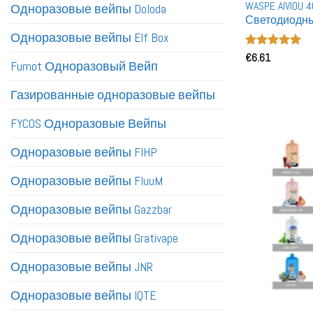
WASPE AIVIOU
Одноразовые вейпы Doloda
Светодиодны
Заряжаемые
Одноразовые вейпы Elf Box
Оценка
€
6.61
5
Fumot Одноразовый Вейп
из 5
Газированные одноразовые вейпы
FYCOS Одноразовые Вейпы
Одноразовые вейпы FIHP
Одноразовые вейпы FluuM
Одноразовые вейпы Gazzbar
Одноразовые вейпы Grativape
Одноразовые вейпы JNR
Одноразовые вейпы IQTE