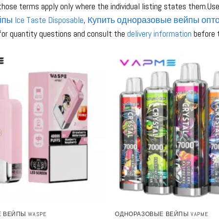
those terms apply only where the individual listing states them.Us
пы Ice Taste Disposable
,
Купить одноразовые вейпы опт
or quantity questions and consult the
delivery information
before t
 ВЕЙПЫ WASPE
ОДНОРАЗОВЫЕ ВЕЙПЫ VAPME