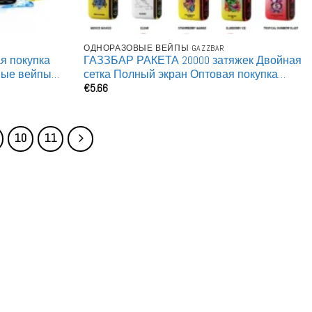
ОДНОРАЗОВЫЕ ВЕЙПЫ GAZZBAR
ая покупка
ГАЗЗБАР РАКЕТА 20000 затяжек Двойная
вые вейпы
сетка Полный экран Оптовая покупка
€
5.66
Заряжаемые Одноразовые вейпы
10
11