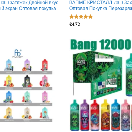
 40000 затяжек Двойной вкус
ВАПМЕ КРИСТАЛЛ 7000 Зах
й экран Оптовая покупка
Оптовая Покупка Перезар
 Одноразовые вейпы
Одноразовые Вейпы Оптом
Оценка
€
4.72
5
из 5