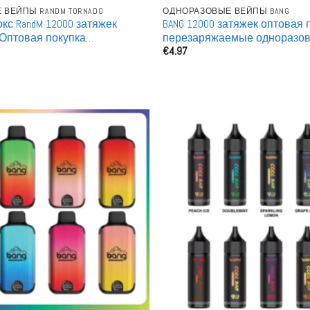
ВЕЙПЫ RANDM TORNADO
ОДНОРАЗОВЫЕ ВЕЙПЫ BANG
с RandM 12000 затяжек
BANG 12000 затяжек оптовая 
 Оптовая покупка
перезаряжаемые одноразо
€
4.97
емая Одноразовая
оптом
 сигарета