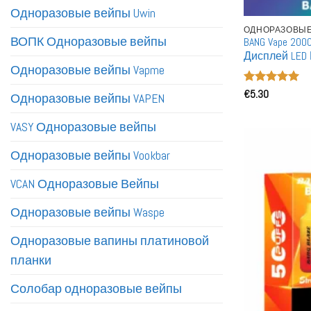
Одноразовые вейпы Uwin
ОДНОРАЗОВЫЕ
ВОПК Одноразовые вейпы
BANG Vape 20
Дисплей LED
покупка Одн
Одноразовые вейпы Vapme
сигарета дл
Оценка
€
5.30
5
Одноразовые вейпы VAPEN
из 5
VASY Одноразовые вейпы
Одноразовые вейпы Vookbar
VCAN Одноразовые Вейпы
Одноразовые вейпы Waspe
Одноразовые вапины платиновой
планки
Солобар одноразовые вейпы