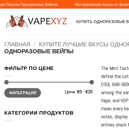
Skip
 Одноразовых Вейпов
Мы принимаем заказы от физических и юри
to
content
КУПИТЬ ОДНОРАЗОВЫЕ 
ГЛАВНАЯ
/
КУПИТЕ ЛУЧШИЕ ВКУСЫ ОДНО
ОДНОРАЗОВЫЕ ВЕЙПЫ
ФИЛЬТР ПО ЦЕНЕ
The Mint Taste
define the ca
COOL BAR-9000
Минимальная
Максимальная
Цена:
€0
-
€20
among the sam
ФИЛЬТРАЦИЯ
цена
цена
Vape, and VOPK
mean every bat
КАТЕГОРИИ ПРОДУКТОВ
notes, display
entries share 