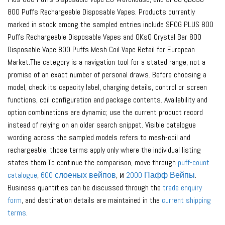
800 Puffs Rechargeable Disposable Vapes. Products currently
marked in stock among the sampled entries include SFOG PLUS 800
Puffs Rechargeable Disposable Vapes and OKsO Crystal Bar 800
Disposable Vape 800 Puffs Mesh Coil Vape Retail for European
Market.The category is a navigation tool for a stated range, not a
promise of an exact number of personal draws. Before choosing a
model, check its capacity label, charging details, control or screen
functions, coil configuration and package contents. Availability and
option combinations are dynamic; use the current product record
instead of relying on an older search snippet. Visible catalogue
wording across the sampled models refers to mesh-coil and
rechargeable; those terms apply only where the individual listing
states them.To continue the comparison, move through
puff-count
catalogue
,
600 слоеных вейпов
, и
2000 Пафф Вейпы
.
Business quantities can be discussed through the
trade enquiry
form
, and destination details are maintained in the
current shipping
terms
.