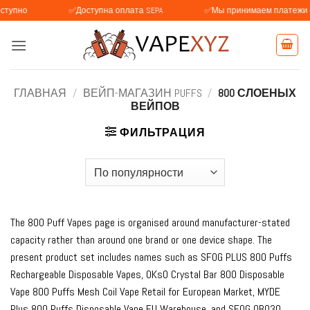
Skip
✅Доступна оплата SEPA
✅Мы принимаем платежи с BLIK (По
to
content
ГЛАВНАЯ
/
ВЕЙП-МАГАЗИН PUFFS
/
800 СЛОЕНЫХ
ВЕЙПОВ
ФИЛЬТРАЦИЯ
The 800 Puff Vapes page is organised around manufacturer-stated
capacity rather than around one brand or one device shape. The
present product set includes names such as SFOG PLUS 800 Puffs
Rechargeable Disposable Vapes, OKsO Crystal Bar 800 Disposable
Vape 800 Puffs Mesh Coil Vape Retail for European Market, MYDE
Plus 800 Puffs Disposable Vape EU Warehouse, and SFOG QB030