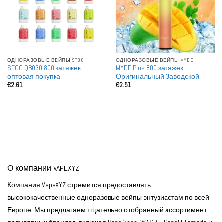
ОДНОРАЗОВЫЕ ВЕЙПЫ SFOG
ОДНОРАЗОВЫЕ ВЕЙПЫ MYDE
SFOG QB030 800 затяжек
MYDE Plus 800 затяжек
оптовая покупка
Оригинальный Заводской
€
2.61
€
2.51
перезаряжаемые
Оптовый Одноразовый Вейп
одноразовые вейпы опт
Склад ЕС
О компании VAPEXYZ
Компания VapeXYZ стремится предоставлять
высококачественные одноразовые вейпы энтузиастам по всей
Европе. Мы предлагаем тщательно отобранный ассортимент