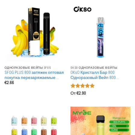
ОДНОРАЗОВЫЕ ВЕЙПЫ SFOG
OKSO ОДНОРАЗОВЫЕ ВЕЙПЫ
SFOG PLUS 800 затяжек оптовая
OKsO Кристалл Бар 800
покупка перезаряжаемые
Одноразовый Вейп 800
€
2.66
одноразовые вейпы оптом
Затяжек Сетчатый Катушка
Вейп Оптовая Розничная
Оценка
5
Торговля для Европейского
От
€
2.90
из 5
Рынка