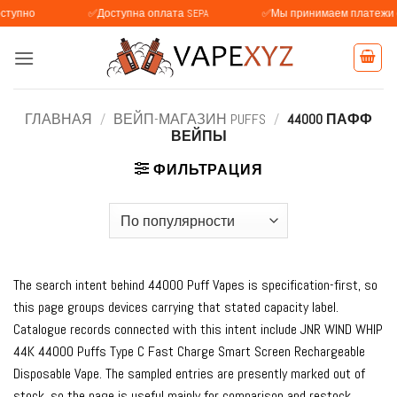
Skip
о
✅Доступна оплата SEPA
✅Мы принимаем платежи с BLIK 
to
content
ГЛАВНАЯ
/
ВЕЙП-МАГАЗИН PUFFS
/
44000 ПАФФ
ВЕЙПЫ
ФИЛЬТРАЦИЯ
The search intent behind 44000 Puff Vapes is specification-first, so
this page groups devices carrying that stated capacity label.
Catalogue records connected with this intent include JNR WIND WHIP
44K 44000 Puffs Type C Fast Charge Smart Screen Rechargeable
Disposable Vape. The sampled entries are presently marked out of
stock, so the page is useful mainly for comparison and restock