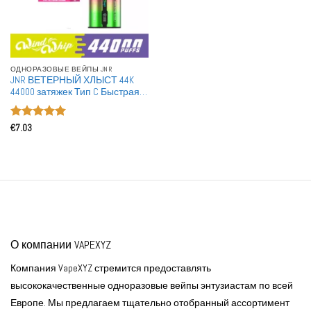
ОДНОРАЗОВЫЕ ВЕЙПЫ JNR
JNR ВЕТЕРНЫЙ ХЛЫСТ 44K
44000 затяжек Тип C Быстрая
зарядка Умный экран
Перезаряжаемая
Оценка
5
Одноразовая Электронная
€
7.03
из 5
сигарета Оптовая продажа
Большие закупки
О компании VAPEXYZ
Компания VapeXYZ стремится предоставлять
высококачественные одноразовые вейпы энтузиастам по всей
Европе. Мы предлагаем тщательно отобранный ассортимент