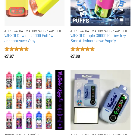
JEDNORAZOWE WAPORYZATORY VAPSOLO
JEDNORAZOWE WAPORYZATORY VAPSOLO
VAPSOLO Twins 20000 Puffów
VAPSOLO Triple 30000 Puffów Trzy
Jednorazowe Vapy
Smaki Jednorazowe Vape'y
Oceniono
5
Oceniono
5
€
7.97
€
7.89
na 5
na 5
40000 WAPORYZATORÓW
JEDNORAZOWE WAPORYZATORY VAPSOLO