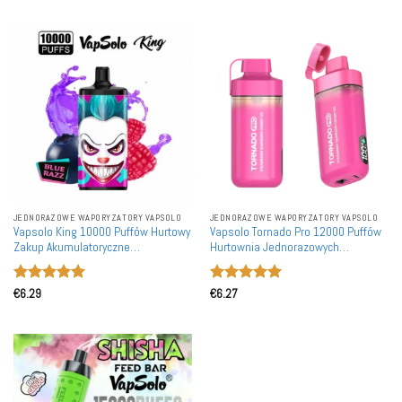
JEDNORAZOWE WAPORYZATORY VAPSOLO
JEDNORAZOWE WAPORYZATORY VAPSOLO
Vapsolo King 10000 Puffów Hurtowy
Vapsolo Tornado Pro 12000 Puffów
Zakup Akumulatoryczne
Hurtownia Jednorazowych
Jednorazowe Waporyzatory
Waporyzatorów Naładować Baterii
Detalicznie
Oceniono
5
Oceniono
5
€
6.29
€
6.27
na 5
na 5