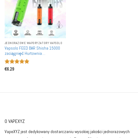
JEDNORAZOWE WAPORYZATORY VAPSOLO
Vapsolo FEED BAR Shisha 15000
zaciągnięć Hurtownia
Jednorazowych Waporyzatorów
Detaliczna sprzedaż
Oceniono
5
€
6.29
na 5
O VAPEXYZ
VapeXYZ jest dedykowany dostarczaniu wysokiej jakości jednorazowych