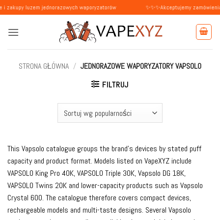
Przewiń
luzem jednorazowych waporyzatorów
✨✨✨Akceptujemy zamówienia od osób pry
do
zawartości
STRONA GŁÓWNA
/
JEDNORAZOWE WAPORYZATORY VAPSOLO
FILTRUJ
This Vapsolo catalogue groups the brand’s devices by stated puff
capacity and product format. Models listed on VapeXYZ include
VAPSOLO King Pro 40K, VAPSOLO Triple 30K, Vapsolo DG 18K,
VAPSOLO Twins 20K and lower-capacity products such as Vapsolo
Crystal 600. The catalogue therefore covers compact devices,
rechargeable models and multi-taste designs. Several Vapsolo