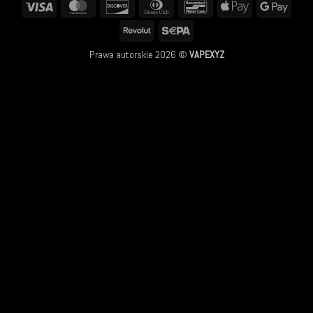
Visa
MasterCard
Discover
Dinners
Bancontact
Apple
Googl
Club
Pay
Pay
Revolut
Sepa
Prawa autorskie 2026 ©
VAPEXYZ