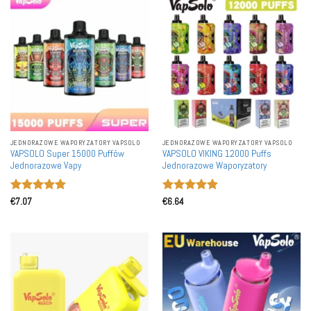
JEDNORAZOWE WAPORYZATORY VAPSOLO
JEDNORAZOWE WAPORYZATORY VAPSOLO
VAPSOLO Super 15000 Puffów
VAPSOLO VIKING 12000 Puffs
Jednorazowe Vapy
Jednorazowe Waporyzatory
Oceniono
5
Oceniono
5
€
7.07
€
6.64
na 5
na 5