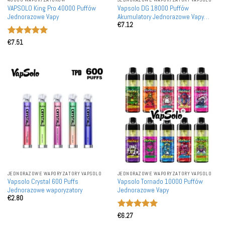
VAPSOLO King Pro 40000 Puffów
Vapsolo DG 18000 Puffów
Jednorazowe Vapy
Akumulatory Jednorazowe Vapy
€
7.12
Hurtowo
Oceniono
5
€
7.51
na 5
JEDNORAZOWE WAPORYZATORY VAPSOLO
JEDNORAZOWE WAPORYZATORY VAPSOLO
Vapsolo Crystal 600 Puffs
Vapsolo Tornado 10000 Puffów
Jednorazowe waporyzatory
Jednorazowe Vapy
€
2.80
Oceniono
5
€
6.27
na 5