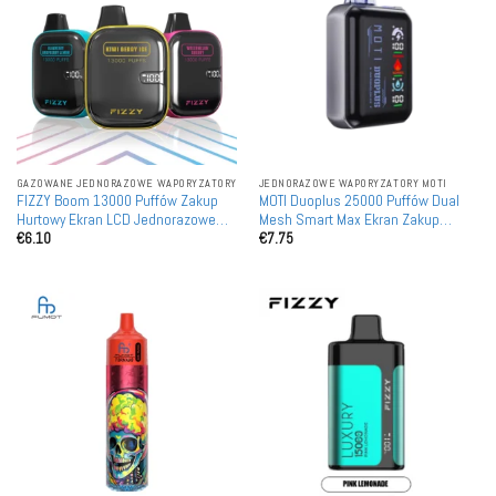
GAZOWANE JEDNORAZOWE WAPORYZATORY
JEDNORAZOWE WAPORYZATORY MOTI
FIZZY Boom 13000 Puffów Zakup
MOTI Duoplus 25000 Puffów Dual
Hurtowy Ekran LCD Jednorazowe
Mesh Smart Max Ekran Zakup
€
6.10
€
7.75
Vape'a Naładowane Zdatne do
Hurtowy Akumulatory Waporyzatory
Ponownego Użycia Detaliczne
Jednorazowe Możliwość
Ponownego Naładowania