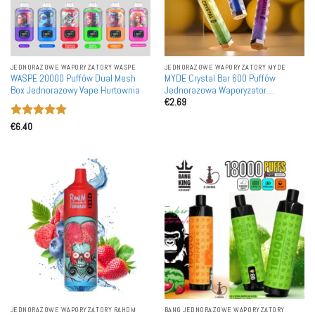
JEDNORAZOWE WAPORYZATORY WASPE
JEDNORAZOWE WAPORYZATORY MYDE
WASPE 20000 Puffów Dual Mesh
MYDE Crystal Bar 600 Puffów
Box Jednorazowy Vape Hurtownia
Jednorazowa Waporyzator
€
2.69
Hurtownia Siatkowa Cewka
Oceniono
5
€
6.40
na 5
JEDNORAZOWE WAPORYZATORY RAHDM
BANG JEDNORAZOWE WAPORYZATORY