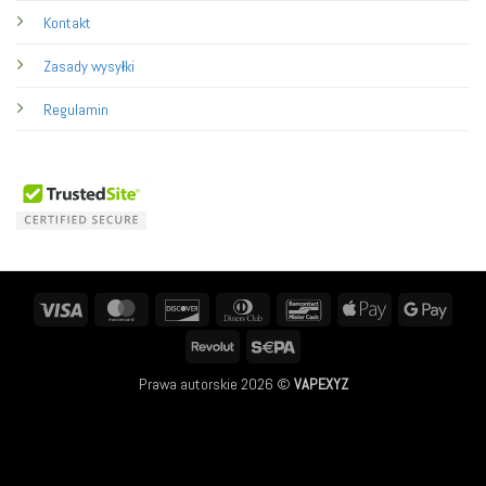
Kontakt
Zasady wysyłki
Regulamin
Visa
MasterCard
Discover
Dinners
Bancontact
Apple
Googl
Club
Pay
Pay
Revolut
Sepa
Prawa autorskie 2026 ©
VAPEXYZ