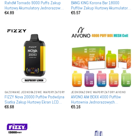
RahdM Tornado 9000 Puffs Zakup
BANG KING Korona Bar 18000
Hurtowy Akumulatory Jednorazowe
Puffów Zakup Hurtowy Akumulatory
€
4.89
€
5.57
Wape Wholesale
Jednorazowe Waporyzatory
Wymienne
GAZOWANE JEDNORAZOWE WAPORYZATORY
JEDNORAZOWE WAPORYZATORY AIVONO
FIZZY Nova 20000 Puffów Podwójna
AIVONO AIM BOXX 4000 Puffów
Siatka Zakup Hurtowy Ekran LCD
Hurtownia Jednorazowych
€
6.68
€
5.16
Jednorazowe Waporyzatory
Waporyzatorów naładowań
Naładowane Zdatne do Ponownego
Wholesale
Użycia Detaliczne