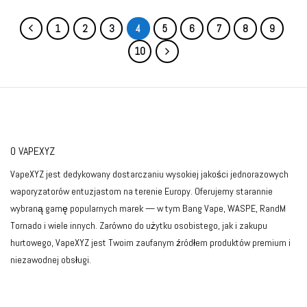
1
2
3
4
5
6
7
8
9
10
O VAPEXYZ
VapeXYZ jest dedykowany dostarczaniu wysokiej jakości jednorazowych
waporyzatorów entuzjastom na terenie Europy. Oferujemy starannie
wybraną gamę popularnych marek — w tym Bang Vape, WASPE, RandM
Tornado i wiele innych. Zarówno do użytku osobistego, jak i zakupu
hurtowego, VapeXYZ jest Twoim zaufanym źródłem produktów premium i
niezawodnej obsługi.