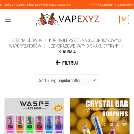
Przewiń
y luzem jednorazowych waporyzatorów
✨✨✨Akceptujemy zamówienia od osób 
do
zawartości
STRONA GŁÓWNA
/
KUP NAJLEPSZE SMAKI JEDNORAZOWYCH
WAPORYZATORÓW
/
JEDNORAZOWE VAPY O SMAKU CYTRYNY
/
STRONA 4
FILTRUJ