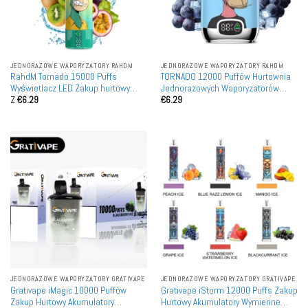
JEDNORAZOWE WAPORYZATORY RAHDM
JEDNORAZOWE WAPORYZATORY RAHDM
RahdM Tornado 15000 Puffs
TORNADO 12000 Puffów Hurtownia
Wyświetlacz LED Zakup hurtowy
Jednorazowych Waporyzatorów
Z
€
6.29
€
6.29
Akumulatory Jednorazowe Vape'a
naładowańowych na sprzedaż
Detaliczne
JEDNORAZOWE WAPORYZATORY GRATIVAPE
JEDNORAZOWE WAPORYZATORY GRATIVAPE
Grativape iMagic 10000 Puffów
Grativape iStorm 12000 Puffs Zakup
Zakup Hurtowy Akumulatory
Hurtowy Akumulatory Wymienne