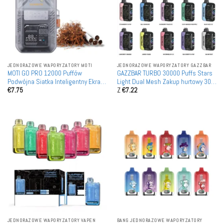
JEDNORAZOWE WAPORYZATORY MOTI
JEDNORAZOWE WAPORYZATORY GAZZBAR
MOTI GO PRO 12000 Puffów
GAZZBAR TURBO 30000 Puffs Stars
Podwójna Siatka Inteligentny Ekran
Light Dual Mesh Zakup hurtowy 30K
€
7.75
Z
€
7.22
Hurtownia Jednorazowych
Rechargeable Jednorazowe Vape
Waporyzatorów Naładujnych Zakup
na sprzedaż
Hurtowy
JEDNORAZOWE WAPORYZATORY VAPEN
BANG JEDNORAZOWE WAPORYZATORY