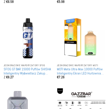
Z
€
6.58
€
5.98
Jednorazowe Vape'a Detaliczne
Jednorazowe Vape'a Detaliczne
JEDNORAZOWE WAPORYZATORY SFOG
JEDNORAZOWE WAPORYZATORY MOTI
SFOG GT BAR 15000 Puffów SHISHA
MOTI Meta Ultra Max 10000 Puffów
Inteligentny Wyświetlacz Zakup
Inteligentny Ekran LED Hurtownia
Z
€
6.27
€
7.26
Hurtowy Akumulatory Waporyzatory
Jednorazowych Waporyzatorów
Jednorazoweładne
Naładowanych Zakup Hurtowy