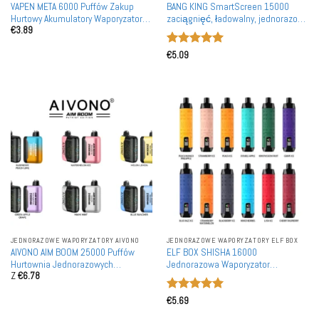
VAPEN META 6000 Puffów Zakup
BANG KING SmartScreen 15000
Hurtowy Akumulatory Waporyzatory
zaciągnięć, ładowalny, jednorazowy
€
3.89
Jednorazowe Doładowywalne
waporyzator hurtowo
Oceniono
5
€
5.09
na 5
JEDNORAZOWE WAPORYZATORY AIVONO
JEDNORAZOWE WAPORYZATORY ELF BOX
AIVONO AIM BOOM 25000 Puffów
ELF BOX SHISHA 16000
Hurtownia Jednorazowych
Jednorazowa Waporyzator
Z
€
6.78
Waporyzatorów naładowań
Hurtownia
Wholesale
Oceniono
5
€
5.69
na 5