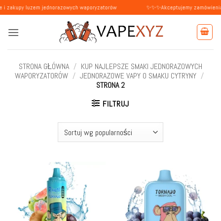
Przewiń
luzem jednorazowych waporyzatorów
✨✨✨Akceptujemy zamówienia od osób pr
do
zawartości
STRONA GŁÓWNA
/
KUP NAJLEPSZE SMAKI JEDNORAZOWYCH
WAPORYZATORÓW
/
JEDNORAZOWE VAPY O SMAKU CYTRYNY
/
STRONA 2
FILTRUJ