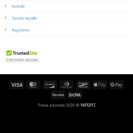
Kontakt
Zasady wysyłki
Regulamin
Visa
MasterCard
Discover
Dinners
Bancontact
Apple
Googl
Club
Pay
Pay
Revolut
Sepa
Prawa autorskie 2026 ©
VAPEXYZ