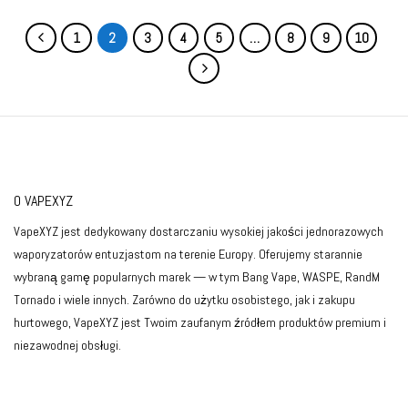
1
2
3
4
5
…
8
9
10
O VAPEXYZ
VapeXYZ jest dedykowany dostarczaniu wysokiej jakości jednorazowych
waporyzatorów entuzjastom na terenie Europy. Oferujemy starannie
wybraną gamę popularnych marek — w tym Bang Vape, WASPE, RandM
Tornado i wiele innych. Zarówno do użytku osobistego, jak i zakupu
hurtowego, VapeXYZ jest Twoim zaufanym źródłem produktów premium i
niezawodnej obsługi.