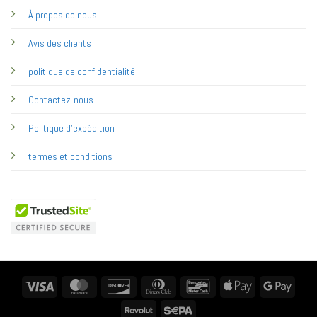
À propos de nous
Avis des clients
politique de confidentialité
Contactez-nous
Politique d'expédition
termes et conditions
Visa
MasterCard
Discover
Dinners
Bancontact
Apple
Googl
Club
Pay
Pay
Revolut
Sepa