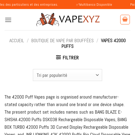
Passer
culiers et des entreprises.
✅Multibanco Disponible
Paiement SEP
au
contenu
ACCUEIL
/
BOUTIQUE DE VAPE PAR BOUFFÉES
/
VAPES 42000
PUFFS
FILTRER
The 42000 Puff Vapes page is organised around manufacturer-
stated capacity rather than around one brand or one device shape.
The present product set includes names such as BANG BLAZE E-
SHISHA 42000 Puffs DSK038 Rechargeable Disposable Vapes, BANG
BOX TURBO 42000 Puffs 3D Curved Display Rechargeable Disposable
Vapes, and JNR LIONKING 42K 42000 Puffs Big Cloud Disposable Vape