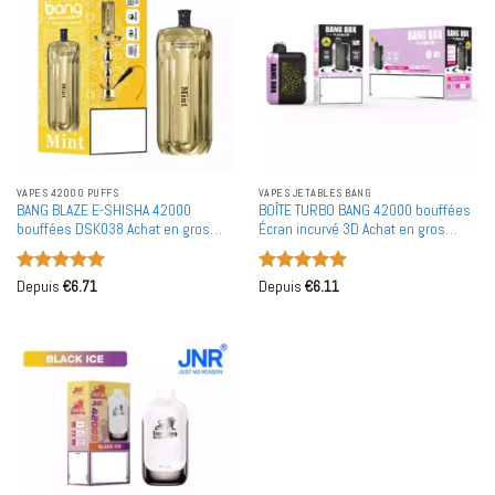
VAPES 42000 PUFFS
VAPES JETABLES BANG
BANG BLAZE E-SHISHA 42000
BOÎTE TURBO BANG 42000 bouffées
bouffées DSK038 Achat en gros
Écran incurvé 3D Achat en gros
Vapes jetables rechargeables en
Vapes jetables rechargeables en
gros
gros
Note
5
sur
Note
5
sur
Depuis
€
6.71
Depuis
€
6.11
5
5