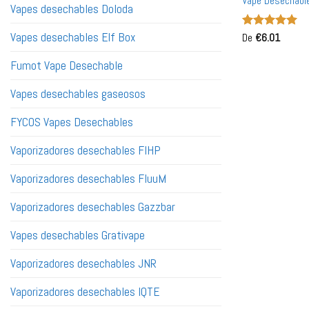
Vape Desechable
Vapes desechables Doloda
Mayor a Granel
Vapes desechables Elf Box
Valorado
De
€
6.01
con
5
de 5
Fumot Vape Desechable
Vapes desechables gaseosos
FYCOS Vapes Desechables
Vaporizadores desechables FIHP
Vaporizadores desechables FluuM
Vaporizadores desechables Gazzbar
Vapes desechables Grativape
Vaporizadores desechables JNR
Vaporizadores desechables IQTE