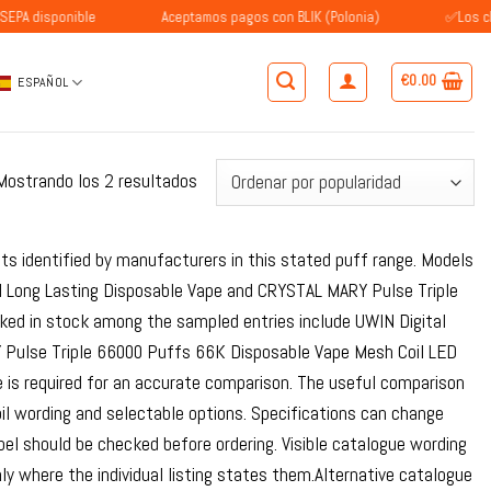
ponible
Aceptamos pagos con BLIK (Polonia)
✅Los clientes e
€
0.00
ESPAÑOL
Ordenado
Mostrando los 2 resultados
por
popularidad
ts identified by manufacturers in this stated puff range. Models
l Long Lasting Disposable Vape and CRYSTAL MARY Pulse Triple
ked in stock among the sampled entries include UWIN Digital
 Pulse Triple 66000 Puffs 66K Disposable Vape Mesh Coil LED
 is required for an accurate comparison. The useful comparison
oil wording and selectable options. Specifications can change
bel should be checked before ordering. Visible catalogue wording
y where the individual listing states them.Alternative catalogue