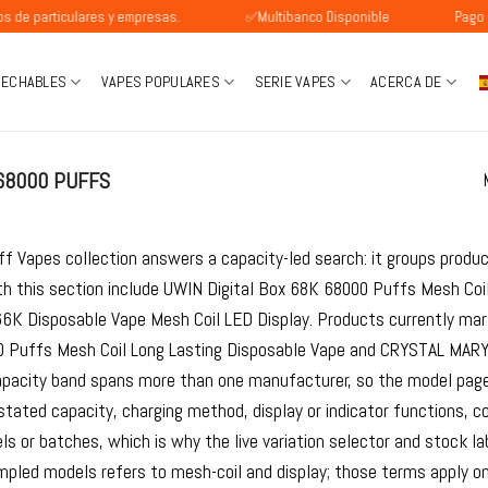
iculares y empresas.
✅Multibanco Disponible
Pago SEPA dis
SECHABLES
VAPES POPULARES
SERIE VAPES
ACERCA DE
68000 PUFFS
f Vapes collection answers a capacity-led search: it groups produc
th this section include UWIN Digital Box 68K 68000 Puffs Mesh Coi
6K Disposable Vape Mesh Coil LED Display. Products currently mar
 Puffs Mesh Coil Long Lasting Disposable Vape and CRYSTAL MARY
apacity band spans more than one manufacturer, so the model page
 stated capacity, charging method, display or indicator functions, c
 or batches, which is why the live variation selector and stock la
pled models refers to mesh-coil and display; those terms apply onl