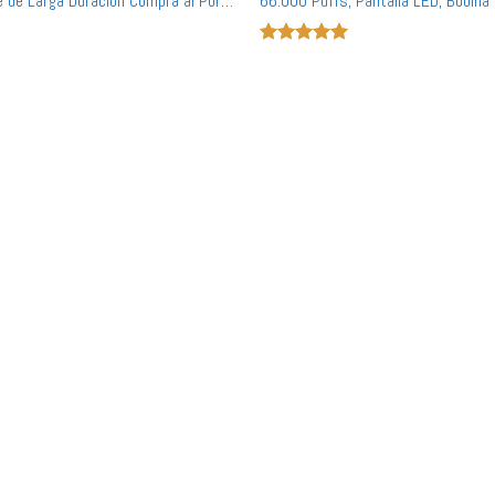
 de Larga Duración Compra al Por
66.000 Puffs, Pantalla LED, Bobina 
Compra al Por Mayor a Granel
Valorado
con
5
de 5