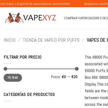
Saltar
 y al granel de vaporizadores desechables
Aceptamos pedidos de part
al
contenido
COMPRAR VAPORIZADORES DE
INICIO
/
TIENDA DE VAPEO POR PUFFS
/
VAPES DE 
FILTRAR POR PRECIO
This 68000 Puf
associated wi
66000 Puffs 6
Precio
Precio
Precio:
€0
—
€20
Box 68K 68000
FILTRAR
mínimo
máximo
Display.This c
fields are the
CATEGORÍAS DE PRODUCTOS
between models
across the sam