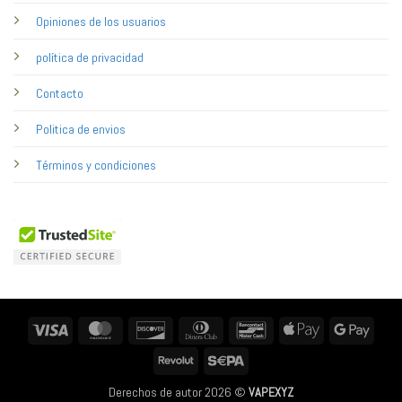
Opiniones de los usuarios
política de privacidad
Contacto
Politica de envios
Términos y condiciones
Visa
MasterCard
Discover
Dinners
Bancontact
Apple
Googl
Club
Pay
Pay
Revolut
Sepa
Derechos de autor 2026 ©
VAPEXYZ