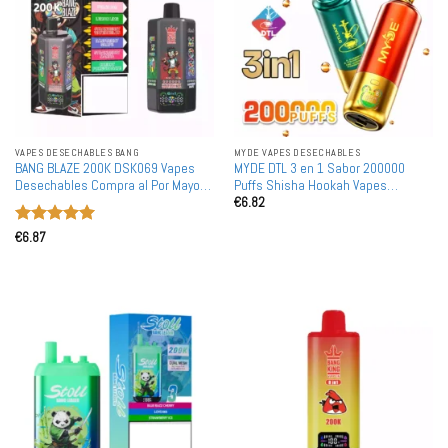
VAPES DESECHABLES BANG
MYDE VAPES DESECHABLES
BANG BLAZE 200K DSK069 Vapes
MYDE DTL 3 en 1 Sabor 200000
Desechables Compra al Por Mayor
Puffs Shisha Hookah Vapes
€
6.82
al Por Mayor 200000 Puffs 6 En 1
Desechables 200K Compra al Por
Con Interruptor Dual Malla
Mayor Compras al Granel Bobina de
Valorado
Malla Pantalla LED
€
6.87
con
5
de 5