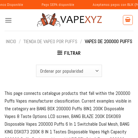
Saltar
nible
Pago SEPA disponible
Aceptamos pagos con BLIK (Polonia)
al
contenido
INICIO
/
TIENDA DE VAPEO POR PUFFS
/
VAPES DE 200000 PUFFS
FILTRAR
This page connects catalogue products that fall within the 200000
Puffs Vapes manufacturer classification. Current examples visible in
the category are BANG BOX 200000 Puffs 8IN1 200K Disposable
Vapes 8 Taste Options LCD screen, BANG BLAZE 200K DSK069
Disposable Vapes 200000 Puffs 6 In 1 Switchable Dual Mesh, BANG
KING DSK073 200K 8 IN 1 Tastes Disposable Vapes High Capacity