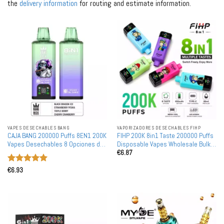
the
delivery information
for routing and estimate information.
VAPES DESECHABLES BANG
VAPORIZADORES DESECHABLES FIHP
CAJA BANG 200000 Puffs 8EN1 200K
FIHP 200K 8in1 Taste 200000 Puffs
Vapes Desechables 8 Opciones de
Disposable Vapes Wholesale Bulk
€
6.87
Sabor Pantalla LCD Compra al Por
Buy Mesh Coil LED Display
Mayor a Granel
Valorado
€
6.93
con
5
de 5