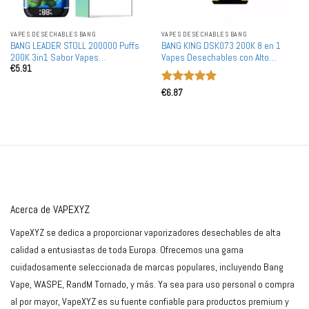
VAPES DESECHABLES BANG
VAPES DESECHABLES BANG
BANG LEADER STOLL 200000 Puffs
BANG KING DSK073 200K 8 en 1
200K 3in1 Sabor Vapes
Vapes Desechables con Alto
€
5.91
Desechables Pantalla Inteligente
Rendimiento para Compra al Por
Doble Malla Compra al Por Mayor
Mayor - 200000 Puffs Recargables
Valorado
€
6.87
con
5
de 5
Acerca de VAPEXYZ
VapeXYZ se dedica a proporcionar vaporizadores desechables de alta
calidad a entusiastas de toda Europa. Ofrecemos una gama
cuidadosamente seleccionada de marcas populares, incluyendo Bang
Vape, WASPE, RandM Tornado, y más. Ya sea para uso personal o compra
al por mayor, VapeXYZ es su fuente confiable para productos premium y