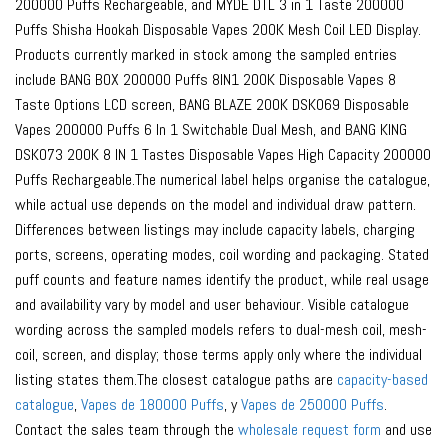
200000 Puffs Rechargeable, and MYDE DTL 3 in 1 Taste 200000
Puffs Shisha Hookah Disposable Vapes 200K Mesh Coil LED Display.
Products currently marked in stock among the sampled entries
include BANG BOX 200000 Puffs 8IN1 200K Disposable Vapes 8
Taste Options LCD screen, BANG BLAZE 200K DSK069 Disposable
Vapes 200000 Puffs 6 In 1 Switchable Dual Mesh, and BANG KING
DSK073 200K 8 IN 1 Tastes Disposable Vapes High Capacity 200000
Puffs Rechargeable.The numerical label helps organise the catalogue,
while actual use depends on the model and individual draw pattern.
Differences between listings may include capacity labels, charging
ports, screens, operating modes, coil wording and packaging. Stated
puff counts and feature names identify the product, while real usage
and availability vary by model and user behaviour. Visible catalogue
wording across the sampled models refers to dual-mesh coil, mesh-
coil, screen, and display; those terms apply only where the individual
listing states them.The closest catalogue paths are
capacity-based
catalogue
,
Vapes de 180000 Puffs
, y
Vapes de 250000 Puffs
.
Contact the sales team through the
wholesale request form
and use