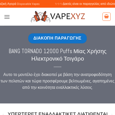
Μετάβαση
Disposable Vapes
✨✨✨Δεκτές είναι οι παραγγελίες από ιδιώτες και επιχειρ
στο
περιεχόμενο
ΔΙΑΚΟΠΗ ΠΑΡΑΓΩΓΗΣ
BANG TORNADO 12000 Puffs Μίας Χρήσης
Ηλεκτρονικό Τσιγάρο
Αυτο το μοντέλο έχει διακοπεί με βάση την ανατροφοδότηση
των πελατών και τώρα προσφέρουμε βελτιωμένες, αγαπημένες
από την κοινότητα εναλλακτικές λύσεις.
ΥΠΈΡΤΕΡΕΣ ΕΝΑΛΛΑΚΤΙΚΈΣ ΔΙΑΤΊΘΕΝΤΑΙ