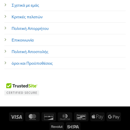
Σχετικά με εμάς
Κριτικές πελατών
Πολιτική Απορρήτου
Επικοινωνία
Πολιτική Αποστολής
όροι και Προϋποθέσεις
Visa
MasterCard
Discover
Dinners
Bancontact
Apple
Googl
Club
Pay
Pay
Revolut
Sepa