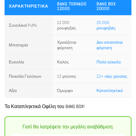
BANG TORNADO
BANG BOX
ΧΑΡΑΚΤΗΡΙΣΤΙΚΆ
12000
20000
12.000
20.000
Συνολικοί Puffs
ρουφηξιές
ρουφηξιές
Χρειάζεται
Δεν απαιτείται
Μπαταρία
φόρτιση
φόρτιση
Ευκολία
Καλός
Πολύ εύκολο
Ποικιλία Γεύσεων
12 γεύσεις
12+ νέες γεύσεις
Αξία
Όμορφο
Καταπληκτικό
Τα Καταπληκτικά Οφέλη του BANG BOX!
Γιατί θα λατρέψετε την μεγάλη αναβάθμιση: