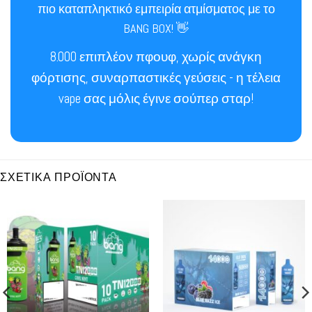
πιο καταπληκτικό εμπειρία ατμίσματος με το
BANG BOX! 👋
8.000 επιπλέον πφουφ, χωρίς ανάγκη
φόρτισης, συναρπαστικές γεύσεις - η τέλεια
vape σας μόλις έγινε σούπερ σταρ!
ΣΧΕΤΙΚΆ ΠΡΟΪΌΝΤΑ