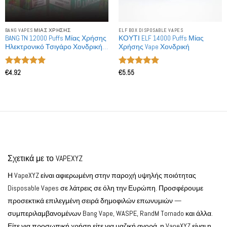
BANG VAPES ΜΙΑΣ ΧΡΉΣΗΣ
ELF BOX DISPOSABLE VAPES
BANG TN 12000 Puffs Μίας Χρήσης
ΚΟΥΤΙ ELF 14000 Puffs Μίας
Ηλεκτρονικό Τσιγάρο Χονδρική
Χρήσης Vape Χονδρική
Πώληση
Βαθμολογήθηκε
Βαθμολογήθηκε
€
4.92
€
5.55
με
5
από 5
με
5
από 5
Σχετικά με το VAPEXYZ
Η VapeXYZ είναι αφιερωμένη στην παροχή υψηλής ποιότητας
Disposable Vapes σε λάτρεις σε όλη την Ευρώπη. Προσφέρουμε
προσεκτικά επιλεγμένη σειρά δημοφιλών επωνυμιών —
συμπεριλαμβανομένων Bang Vape, WASPE, RandM Tornado και άλλα.
Είτε για προσωπική χρήση είτε για μαζική αγορά, η VapeXYZ είναι η