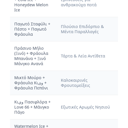
Honeydew Melon
ανθρακούχα ποτά
Ice
Παγωτό Σταφύλι +
Πλούσιο Επιδόρπιο &
Πέστο + Παγωτό
Μέντα Παραλλαγές
Φράουλα
Πράσινο Μήλο
(Ξινό) + Φράουλα
Τάρτα & Λεία Αντίθετα
Μπανάνα + Ξινό
Μάνγκο Ανανά
Μικτό Μούρο +
Καλοκαιρινές
Φράουλα Κιوی +
Φρουτομείξεις
Φράουλα Πεπόνι
Κιوي Πασιφλόρα +
Love 66 + Μάνγκο
Εξωτικές Αρωμές Νησιού
Πάγο
Watermelon Ice +