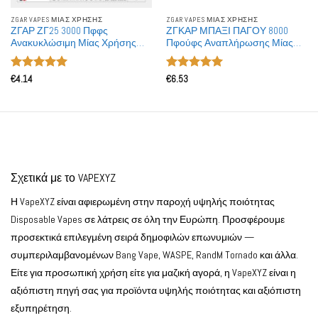
ZGAR VAPES ΜΙΑΣ ΧΡΉΣΗΣ
ZGAR VAPES ΜΙΑΣ ΧΡΉΣΗΣ
ΖΓΑΡ ΖΓ25 3000 Πφφς
ΖΓΚΑΡ ΜΠΑΞΙ ΠΑΓΟΥ 8000
Ανακυκλώσιμη Μίας Χρήσης
Πφούφς Αναπλήρωσης Μίας
Πότ Χονδρική
Χρήσης Vape Χονδρική
Βαθμολογήθηκε
Βαθμολογήθηκε
€
4.14
€
6.53
με
5
από 5
με
5
από 5
Σχετικά με το VAPEXYZ
Η VapeXYZ είναι αφιερωμένη στην παροχή υψηλής ποιότητας
Disposable Vapes σε λάτρεις σε όλη την Ευρώπη. Προσφέρουμε
προσεκτικά επιλεγμένη σειρά δημοφιλών επωνυμιών —
συμπεριλαμβανομένων Bang Vape, WASPE, RandM Tornado και άλλα.
Είτε για προσωπική χρήση είτε για μαζική αγορά, η VapeXYZ είναι η
αξιόπιστη πηγή σας για προϊόντα υψηλής ποιότητας και αξιόπιστη
εξυπηρέτηση.