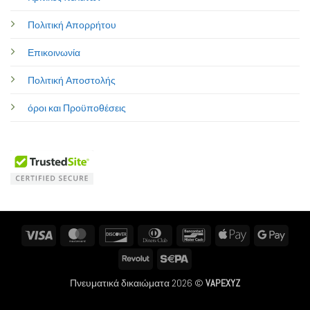
Πολιτική Απορρήτου
Επικοινωνία
Πολιτική Αποστολής
όροι και Προϋποθέσεις
Visa
MasterCard
Discover
Dinners
Bancontact
Apple
Googl
Club
Pay
Pay
Revolut
Sepa
Πνευματικά δικαιώματα 2026 ©
VAPEXYZ