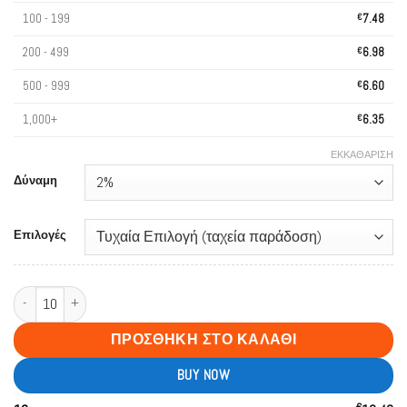
100 - 199
€
7.48
200 - 499
€
6.98
500 - 999
€
6.60
1,000+
€
6.35
ΕΚΚΑΘΆΡΙΣΗ
Δύναμη
Επιλογές
AIVONO AIM FAT BEAR 80000 PUFFS Triple Tastes Bulk Buy Rechargeable 
ΠΡΟΣΘΉΚΗ ΣΤΟ ΚΑΛΆΘΙ
BUY NOW
€