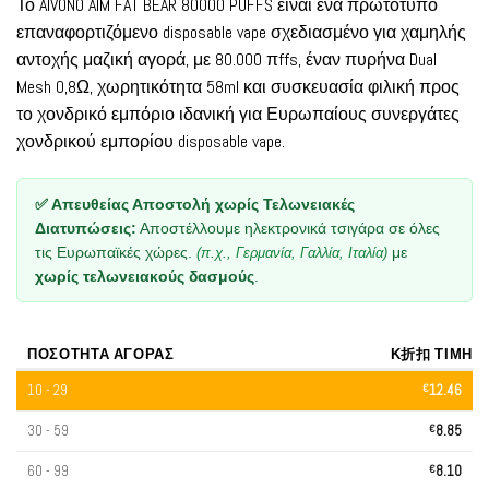
Το AIVONO AIM FAT BEAR 80000 PUFFS είναι ένα πρωτότυπο
πελάτη
επαναφορτιζόμενο disposable vape σχεδιασμένο για χαμηλής
αντοχής μαζική αγορά, με 80.000 πffs, έναν πυρήνα Dual
Mesh 0,8Ω, χωρητικότητα 58ml και συσκευασία φιλική προς
το χονδρικό εμπόριο ιδανική για Ευρωπαίους συνεργάτες
χονδρικού εμπορίου disposable vape.
✅ Απευθείας Αποστολή χωρίς Τελωνειακές
Διατυπώσεις:
Αποστέλλουμε ηλεκτρονικά τσιγάρα σε όλες
τις Ευρωπαϊκές χώρες.
με
(π.χ., Γερμανία, Γαλλία, Ιταλία)
χωρίς τελωνειακούς δασμούς
.
ΠΟΣΌΤΗΤΑ ΑΓΟΡΆΣ
Κ折扣 ΤΙΜΉ
10 - 29
€
12.46
30 - 59
€
8.85
60 - 99
€
8.10