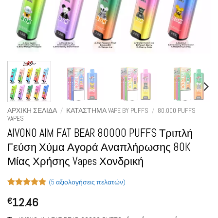
ΑΡΧΙΚΉ ΣΕΛΊΔΑ
/
ΚΑΤΆΣΤΗΜΑ VAPE BY PUFFS
/
80.000 PUFFS
VAPES
AIVONO AIM FAT BEAR 80000 PUFFS Τριπλή
Γεύση Χύμα Αγορά Αναπλήρωσης 80K
Μίας Χρήσης Vapes Χονδρική
(
5
αξιολογήσεις πελατών)
Βαθμολογήθηκε
5
12.46
€
με
5
από 5
με βάση
βαθμολογίες