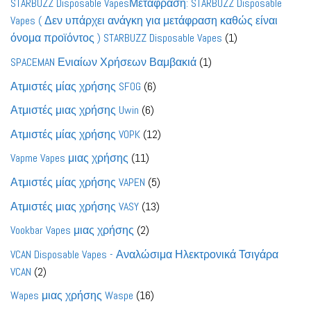
STARBUZZ Disposable VapesΜετάφραση: STARBUZZ Disposable
Vapes ( Δεν υπάρχει ανάγκη για μετάφραση καθώς είναι
1
όνομα προϊόντος ) STARBUZZ Disposable Vapes
1
προϊόν
1
SPACEMAN Ενιαίων Χρήσεων Βαμβακιά
1
προϊόν
6
Ατμιστές μίας χρήσης SFOG
6
προϊόντα
6
Ατμιστές μιας χρήσης Uwin
6
προϊόντα
12
Ατμιστές μίας χρήσης VOPK
12
προϊόντα
11
Vapme Vapes μιας χρήσης
11
προϊόντα
5
Ατμιστές μίας χρήσης VAPEN
5
προϊόντα
13
Ατμιστές μιας χρήσης VASY
13
προϊόντα
2
Vookbar Vapes μιας χρήσης
2
προϊόντα
VCAN Disposable Vapes - Αναλώσιμα Ηλεκτρονικά Τσιγάρα
2
VCAN
2
προϊόντα
16
Wapes μιας χρήσης Waspe
16