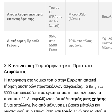
Τύπος-
C
Αποτελεσματικότητα
Micro-USB
(Πλήρης
Ευκολ
επαναφόρτισης
(60m+)
σε 45
λεπτά)
95%
Υψηλό
Διατήρηση Προφίλ
στις
70% στο τέλος
Πιστό
Γεύσης
5500
της ζωής
Μάρκ
Puffs
3. Κανονιστική Συμμόρφωση και Πρότυπα
Ασφάλειας
Η πλοήγηση στο νομικό τοπίο στην Ευρώπη απαιτεί
τήρηση αυστηρών πρωτοκόλλων ασφαλείας. Το Bang Box
6000 κατασκευάζεται σε εγκαταστάσεις που πληρούν τα
πρότυπα ISO, διασφαλίζοντας ότι κάθε
ατμός μιας χρήσης
Είναι απαλλαγμένο από μόλυνση με βαρέα μέταλλα και
διασταυρούμενη επικονίαση
Επιλογές
. Ενώ ακολουθούμε