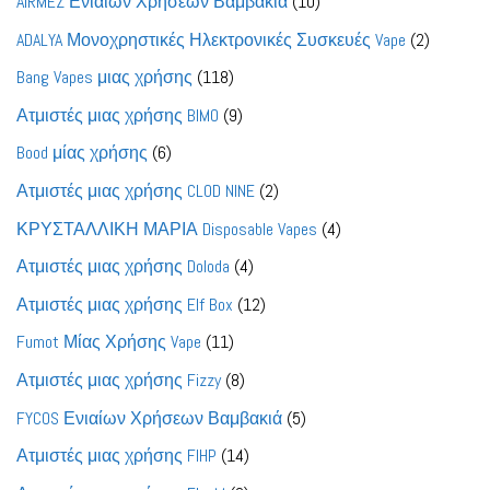
10
AIRMEZ Ενιαίων Χρήσεων Βαμβακιά
10
προϊόντα
2
ADALYA Μονοχρηστικές Ηλεκτρονικές Συσκευές Vape
2
προϊόντ
118
Bang Vapes μιας χρήσης
118
προϊόντα
9
Ατμιστές μιας χρήσης BIMO
9
προϊόντα
6
Bood μίας χρήσης
6
προϊόντα
2
Ατμιστές μιας χρήσης CLOD NINE
2
προϊόντα
4
ΚΡΥΣΤΑΛΛΙΚΗ ΜΑΡΙΑ Disposable Vapes
4
προϊόντα
4
Ατμιστές μιας χρήσης Doloda
4
προϊόντα
12
Ατμιστές μιας χρήσης Elf Box
12
προϊόντα
11
Fumot Μίας Χρήσης Vape
11
προϊόντα
8
Ατμιστές μιας χρήσης Fizzy
8
προϊόντα
5
FYCOS Ενιαίων Χρήσεων Βαμβακιά
5
προϊόντα
14
Ατμιστές μιας χρήσης FIHP
14
προϊόντα