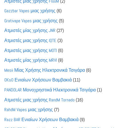
2
Ατμιστές μιας χρήσης FluuM
2
προϊόντα
6
Gazzbar Vapes μιας χρήσης
6
προϊόντα
5
Grativape Vapes μιας χρήσης
5
προϊόντα
27
Ατμιστές μίας χρήσης JNR
27
προϊόντα
3
Ατμιστές μιας χρήσης IQTE
3
προϊόντα
6
Ατμιστές μιας χρήσης MOTI
6
προϊόντα
8
Ατμιστές μίας χρήσης MRVI
8
προϊόντα
6
Mesii Μίας Χρήσης Ηλεκτρονικά Τσιγάρα
6
προϊόντα
11
OKsO Ενιαίων Χρήσεων Βαμβακιά
11
προϊόντα
1
PANDOLAR Μονοχρηστικά Ηλεκτρονικά Τσιγάρα
1
προϊόν
16
Ατμιστές μιας χρήσης RandM Tornado
16
προϊόντα
7
RahdM Vapes μιας χρήσης
7
προϊόντα
9
Razz BAR Ενιαίων Χρήσεων Βαμβακιά
9
προϊόντα