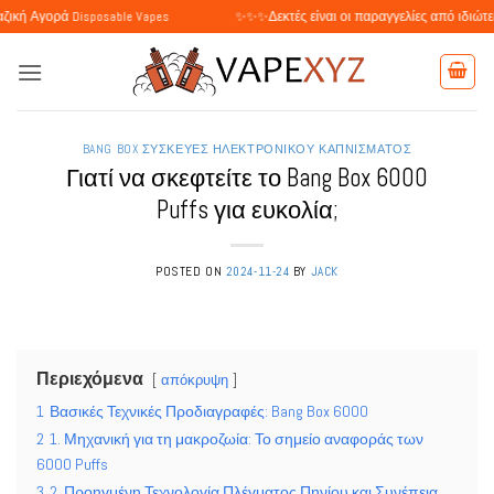
Μετάβαση
Disposable Vapes
✨✨✨Δεκτές είναι οι παραγγελίες από ιδιώτες και επιχειρ
στο
περιεχόμενο
BANG BOX ΣΥΣΚΕΥΈΣ ΗΛΕΚΤΡΟΝΙΚΟΎ ΚΑΠΝΊΣΜΑΤΟΣ
Γιατί να σκεφτείτε το Bang Box 6000
Puffs για ευκολία;
POSTED ON
2024-11-24
BY
JACK
Περιεχόμενα
απόκρυψη
1
Βασικές Τεχνικές Προδιαγραφές: Bang Box 6000
2
1. Μηχανική για τη μακροζωία: Το σημείο αναφοράς των
6000 Puffs
3
2. Προηγμένη Τεχνολογία Πλέγματος Πηνίου και Συνέπεια