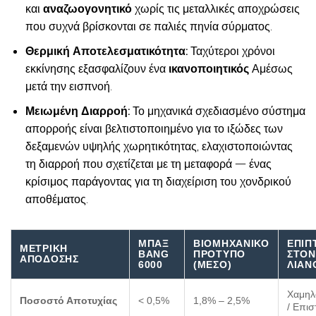
και
αναζωογονητικό
χωρίς τις μεταλλικές αποχρώσεις
που συχνά βρίσκονται σε παλιές πηνία σύρματος.
Θερμική Αποτελεσματικότητα:
Ταχύτεροι χρόνοι
εκκίνησης εξασφαλίζουν ένα
ικανοποιητικός
Αμέσως
μετά την εισπνοή.
Μειωμένη Διαρροή:
Το μηχανικά σχεδιασμένο σύστημα
απορροής είναι βελτιστοποιημένο για το ιξώδες των
δεξαμενών υψηλής χωρητικότητας, ελαχιστοποιώντας
τη διαρροή που σχετίζεται με τη μεταφορά — ένας
κρίσιμος παράγοντας για τη διαχείριση του χονδρικού
αποθέματος.
ΜΠΆΞ
ΒΙΟΜΗΧΑΝΙΚΌ
ΕΠΊΠ
ΜΕΤΡΙΚΉ
BANG
ΠΡΌΤΥΠΟ
ΣΤΟΝ
ΑΠΌΔΟΣΗΣ
6000
(ΜΈΣΟ)
ΛΙΑΝ
Χαμηλ
Ποσοστό Αποτυχίας
< 0,5%
1,8% – 2,5%
/ Επι