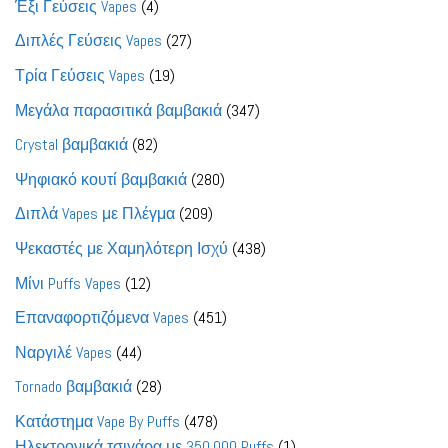
4
προϊόντα
Έξι Γεύσεις Vapes
4
προϊόντα
27
Διπλές Γεύσεις Vapes
27
προϊόντα
19
Τρία Γεύσεις Vapes
19
προϊόντα
347
Μεγάλα παρασιτικά βαμβακιά
347
προϊόντα
82
Crystal βαμβακιά
82
προϊόντα
280
Ψηφιακό κουτί βαμβακιά
280
προϊόντα
209
Διπλά Vapes με Πλέγμα
209
προϊόντα
438
Ψεκαστές με Χαμηλότερη Ισχύ
438
προϊόντα
12
Μίνι Puffs Vapes
12
προϊόντα
451
Επαναφορτιζόμενα Vapes
451
προϊόντα
44
Ναργιλέ Vapes
44
προϊόντα
28
Tornado βαμβακιά
28
προϊόντα
478
Κατάστημα Vape By Puffs
478
προϊόντα
1
Ηλεκτρονικά τσιγάρα με 350.000 Puffs
1