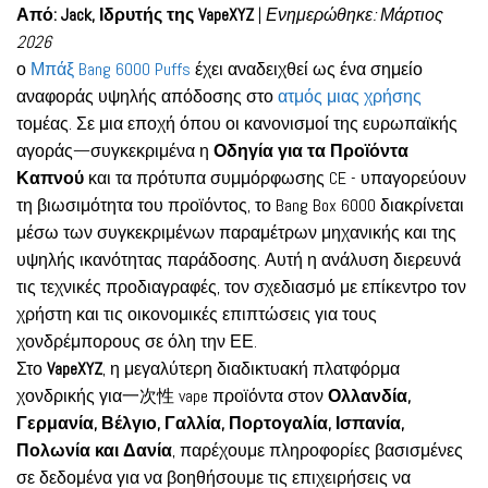
Από: Jack, Ιδρυτής της VapeXYZ
|
Ενημερώθηκε: Μάρτιος
2026
ο
Μπάξ Bang 6000 Puffs
έχει αναδειχθεί ως ένα σημείο
αναφοράς υψηλής απόδοσης στο
ατμός μιας χρήσης
τομέας. Σε μια εποχή όπου οι κανονισμοί της ευρωπαϊκής
αγοράς—συγκεκριμένα η
Οδηγία για τα Προϊόντα
Καπνού
και τα πρότυπα συμμόρφωσης CE - υπαγορεύουν
τη βιωσιμότητα του προϊόντος, το Bang Box 6000 διακρίνεται
μέσω των συγκεκριμένων παραμέτρων μηχανικής και της
υψηλής ικανότητας παράδοσης. Αυτή η ανάλυση διερευνά
τις τεχνικές προδιαγραφές, τον σχεδιασμό με επίκεντρο τον
χρήστη και τις οικονομικές επιπτώσεις για τους
χονδρέμπορους σε όλη την ΕΕ.
Στο
VapeXYZ
, η μεγαλύτερη διαδικτυακή πλατφόρμα
χονδρικής για一次性 vape προϊόντα στον
Ολλανδία,
Γερμανία, Βέλγιο, Γαλλία, Πορτογαλία, Ισπανία,
Πολωνία και Δανία
, παρέχουμε πληροφορίες βασισμένες
σε δεδομένα για να βοηθήσουμε τις επιχειρήσεις να