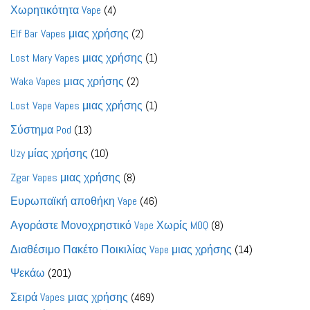
προϊόντα
4
Χωρητικότητα Vape
4
προϊόντα
2
Elf Bar Vapes μιας χρήσης
2
προϊόντα
1
Lost Mary Vapes μιας χρήσης
1
προϊόν
2
Waka Vapes μιας χρήσης
2
προϊόντα
1
Lost Vape Vapes μιας χρήσης
1
προϊόν
13
Σύστημα Pod
13
προϊόντα
10
Uzy μίας χρήσης
10
προϊόντα
8
Zgar Vapes μιας χρήσης
8
προϊόντα
46
Ευρωπαϊκή αποθήκη Vape
46
προϊόντα
8
Αγοράστε Μονοχρηστικό Vape Χωρίς MOQ
8
προϊόντα
14
Διαθέσιμο Πακέτο Ποικιλίας Vape μιας χρήσης
14
προϊόντα
201
Ψεκάω
201
προϊόντα
469
Σειρά Vapes μιας χρήσης
469