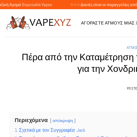
Μετάβαση
ά Disposable Vapes
✨✨✨Δεκτές είναι οι παραγγελίες από ιδιώτες και
στο
περιεχόμενο
ΑΓΟΡΆΣΤΕ ΑΤΜΟΎΣ ΜΙΑΣ
ΑΤΜΙ
Πέρα από την Καταμέτρηση τ
για την Χονδρ
POST
Περιεχόμενα
απόκρυψη
1
Σχετικά με τον Συγγραφέα: Jack