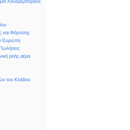
 για Χονδρέμπορους
ίου
ς και Φόρτισης
ην Ευρώπη
 Πωλήσεις
νική ροής αέρα
ετών του Κλάδου