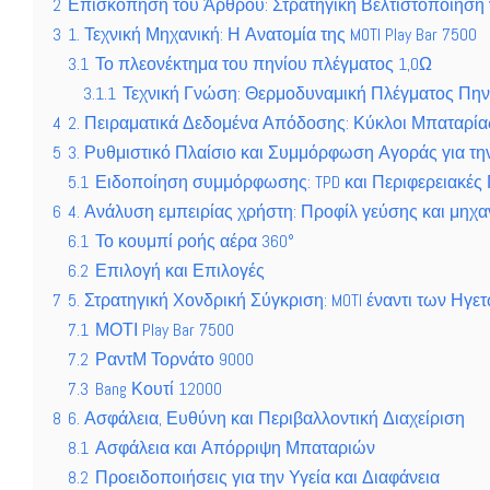
2
Επισκόπηση του Άρθρου: Στρατηγική Βελτιστοποίηση
3
1. Τεχνική Μηχανική: Η Ανατομία της MOTI Play Bar 7500
3.1
Το πλεονέκτημα του πηνίου πλέγματος 1,0Ω
3.1.1
Τεχνική Γνώση: Θερμοδυναμική Πλέγματος Πην
4
2. Πειραματικά Δεδομένα Απόδοσης: Κύκλοι Μπαταρία
5
3. Ρυθμιστικό Πλαίσιο και Συμμόρφωση Αγοράς για τ
5.1
Ειδοποίηση συμμόρφωσης: TPD και Περιφερειακές
6
4. Ανάλυση εμπειρίας χρήστη: Προφίλ γεύσης και μηχα
6.1
Το κουμπί ροής αέρα 360°
6.2
Επιλογή και Επιλογές
7
5. Στρατηγική Χονδρική Σύγκριση: MOTI έναντι των Ηγ
7.1
ΜΟΤΙ Play Bar 7500
7.2
ΡαντΜ Τορνάτο 9000
7.3
Bang Κουτί 12000
8
6. Ασφάλεια, Ευθύνη και Περιβαλλοντική Διαχείριση
8.1
Ασφάλεια και Απόρριψη Μπαταριών
8.2
Προειδοποιήσεις για την Υγεία και Διαφάνεια