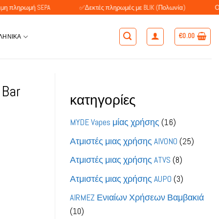
ή SEPA
✅Δεκτές πληρωμές με BLIK (Πολωνία)
Οι πελάτες 
€
0.00
ΛΗΝΙΚΆ
Bar
κατηγορίες
16
MYDE Vapes μίας χρήσης
16
προϊόντα
25
Ατμιστές μιας χρήσης AIVONO
25
προϊόν
8
Ατμιστές μιας χρήσης ATVS
8
προϊόντα
3
Ατμιστές μιας χρήσης AUPO
3
προϊόντα
AIRMEZ Ενιαίων Χρήσεων Βαμβακιά
10
10