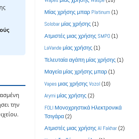
ης
προϊόντα
1
Μίας χρήσης μπαρ Platinum
1
προϊόν
1
Solobar μίας χρήσης
1
ούς
προϊόν
1
Ατμιστές μιας χρήσης SMPO
1
προϊόν
1
LaVande μίας χρήσης
1
προϊόν
1
Τελευταία αγάπη μίας χρήσης
1
προϊόν
1
Μαγεία μίας χρήσης μπαρ
1
προϊόν
10
Vapes μιας χρήσης Vozol
10
προϊόντα
ιασμένη
2
Arymi μίας χρήσης
2
προϊόντα
σει την
FOLI Μονοχρηστικά Ηλεκτρονικά
ιχείου.
2
Τσιγάρα
2
προϊόντα
2
Ατμιστές μιας χρήσης Al Fakhar
2
προϊό