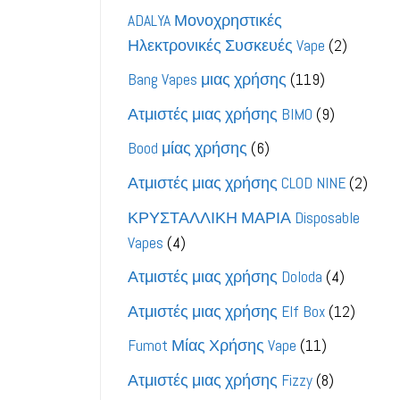
προϊόντα
ADALYA Μονοχρηστικές
2
Ηλεκτρονικές Συσκευές Vape
2
προϊόντ
119
Bang Vapes μιας χρήσης
119
προϊόντα
9
Ατμιστές μιας χρήσης BIMO
9
προϊόντα
6
Bood μίας χρήσης
6
προϊόντα
2
Ατμιστές μιας χρήσης CLOD NINE
2
προϊ
ΚΡΥΣΤΑΛΛΙΚΗ ΜΑΡΙΑ Disposable
4
Vapes
4
προϊόντα
4
Ατμιστές μιας χρήσης Doloda
4
προϊόντ
12
Ατμιστές μιας χρήσης Elf Box
12
προϊόν
11
Fumot Μίας Χρήσης Vape
11
προϊόντα
8
Ατμιστές μιας χρήσης Fizzy
8