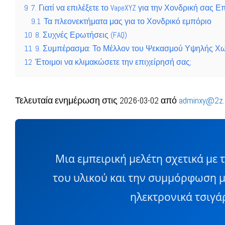
9
7. Γιατί να επιλέξετε το VapeXYZ για την Χονδρική σας Ε
9.1
Τα πλεονεκτήματα μας για το Χονδρικό εμπόριο
10
8. Συχνές Ερωτήσεις (FAQ)
11
9. Συμπέρασμα: Το Μέλλον του Ψεκασμού Υψηλής Χω
12
Έτοιμοι να κλιμακώσετε την επιχείρησή σας;
Τελευταία ενημέρωση στις 2026-03-02 από
adminxy@2z.
Μια εμπειρική μελέτη σχετικά με 
του υλικού και την συμμόρφωση 
ηλεκτρονικά τσιγά