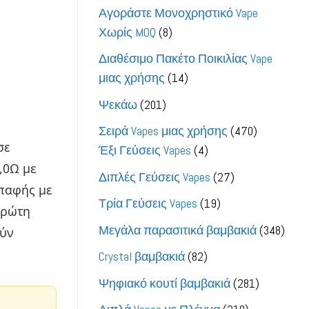
προϊόντα
Αγοράστε Μονοχρηστικό Vape
8
Χωρίς MOQ
8
προϊόντα
Διαθέσιμο Πακέτο Ποικιλίας Vape
14
μιας χρήσης
14
προϊόντα
201
Ψεκάω
201
προϊόντα
470
Σειρά Vapes μιας χρήσης
470
σε
4
προϊόντα
Έξι Γεύσεις Vapes
4
,0Ω με
προϊόντα
27
Διπλές Γεύσεις Vapes
27
επαφής με
προϊόντα
19
Τρία Γεύσεις Vapes
19
πρώτη
προϊόντα
348
Μεγάλα παρασιτικά βαμβακιά
348
ούν
προϊ
82
Crystal βαμβακιά
82
προϊόντα
281
Ψηφιακό κουτί βαμβακιά
281
προϊόντα