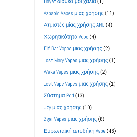
1
Hayat διαθέσιμοι χάλια
1
προϊόν
11
Vapsolo Vapes μιας χρήσης
11
προϊόντα
4
Ατμιστές μίας χρήσης ANU
4
προϊόντα
4
Χωρητικότητα Vape
4
προϊόντα
2
Elf Bar Vapes μιας χρήσης
2
προϊόντα
1
Lost Mary Vapes μιας χρήσης
1
προϊόν
2
Waka Vapes μιας χρήσης
2
προϊόντα
1
Lost Vape Vapes μιας χρήσης
1
προϊόν
13
Σύστημα Pod
13
προϊόντα
10
Uzy μίας χρήσης
10
προϊόντα
8
Zgar Vapes μιας χρήσης
8
προϊόντα
46
Ευρωπαϊκή αποθήκη Vape
46