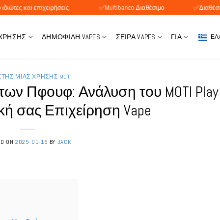
 επιχειρήσεις.
✅Multibanco Διαθέσιμο
✅Διαθέσιμη πληρωμ
 ΧΡΉΣΗΣ
ΔΗΜΟΦΙΛΉ VAPES
ΣΕΙΡΆ VAPES
ΓΙΑ
ΕΛ
ΣΤΉΣ ΜΊΑΣ ΧΡΉΣΗΣ MOTI
ων Πφουφ: Ανάλυση του MOTI Play 
ική σας Επιχείρηση Vape
ED ON
2025-01-15
BY
JACK