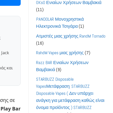
OKsO Ενιαίων Χρήσεων Βαμβακιά
11
11
προϊόντα
PANDOLAR Μονοχρηστικά
1
Ηλεκτρονικά Τσιγάρα
1
προϊόν
Ατμιστές μιας χρήσης RandM Tornado
ς
16
16
προϊόντα
 Jack
7
RahdM Vapes μιας χρήσης
7
προϊόντα
Razz BAR Ενιαίων Χρήσεων
άς και
9
Βαμβακιά
9
προϊόντα
STARBUZZ Disposable
VapesΜετάφραση: STARBUZZ
Disposable Vapes ( Δεν υπάρχει
σης σε
ανάγκη για μετάφραση καθώς είναι
όνομα προϊόντος ) STARBUZZ
Play Bar