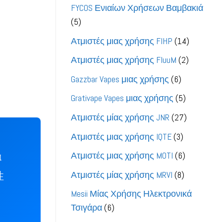
προϊόντα
FYCOS Ενιαίων Χρήσεων Βαμβακιά
5
5
προϊόντα
14
Ατμιστές μιας χρήσης FIHP
14
προϊόντα
2
Ατμιστές μιας χρήσης FluuM
2
προϊόντα
6
Gazzbar Vapes μιας χρήσης
6
προϊόντα
5
Grativape Vapes μιας χρήσης
5
προϊόντα
27
Ατμιστές μίας χρήσης JNR
27
προϊόντα
3
Ατμιστές μιας χρήσης IQTE
3
προϊόντα
α
6
Ατμιστές μιας χρήσης MOTI
6
προϊόντα
性
8
Ατμιστές μίας χρήσης MRVI
8
προϊόντα
Mesii Μίας Χρήσης Ηλεκτρονικά
6
Τσιγάρα
6
προϊόντα