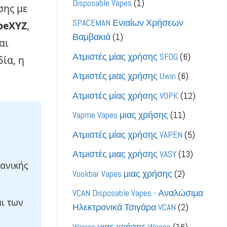
1
Disposable Vapes
1
σης με
προϊόν
SPACEMAN Ενιαίων Χρήσεων
peXYZ
,
1
Βαμβακιά
1
αι
προϊόν
6
Ατμιστές μίας χρήσης SFOG
6
ία, η
προϊόντα
6
Ατμιστές μιας χρήσης Uwin
6
προϊόντα
12
Ατμιστές μίας χρήσης VOPK
12
προϊόντ
11
Vapme Vapes μιας χρήσης
11
προϊόντα
5
Ατμιστές μίας χρήσης VAPEN
5
προϊόντ
13
Ατμιστές μιας χρήσης VASY
13
χανικής
προϊόντα
2
Vookbar Vapes μιας χρήσης
2
προϊόντα
VCAN Disposable Vapes - Αναλώσιμα
ι των
2
Ηλεκτρονικά Τσιγάρα VCAN
2
προϊόντα
16
Wapes μιας χρήσης Waspe
16