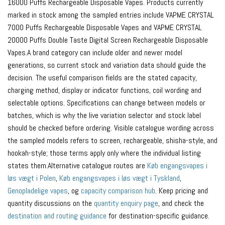
16000 Puffs Rechargeable Disposable Vapes. Products currently
marked in stock among the sampled entries include VAPME CRYSTAL
7000 Puffs Rechargeable Disposable Vapes and VAPME CRYSTAL
20000 Puffs Double Taste Digital Screen Rechargeable Disposable
Vapes.A brand category can include older and newer model
generations, so current stock and variation data should guide the
decision. The useful comparison fields are the stated capacity,
charging method, display or indicator functions, coil wording and
selectable options. Specifications can change between models or
batches, which is why the live variation selector and stock label
should be checked before ordering. Visible catalogue wording across
the sampled models refers to screen, rechargeable, shisha-style, and
hookah-style; those terms apply only where the individual listing
states them.Alternative catalogue routes are
Køb engangsvapes i
løs vægt i Polen
,
Køb engangsvapes i løs vægt i Tyskland
,
Genopladelige vapes
, og
capacity comparison hub
. Keep pricing and
quantity discussions on the
quantity enquiry page
, and check the
destination and routing guidance
for destination-specific guidance.