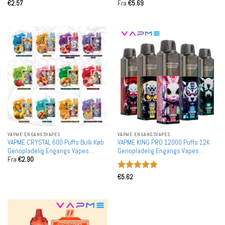
Vurderet
5
Vurderet
5
€
2.57
Fra
€
5.69
ud af 5
ud af 5
VAPME ENGANGSVAPES
VAPME ENGANGSVAPES
VAPME CRYSTAL 600 Puffs Bulk Køb
VAPME KING PRO 12000 Puffs 12K
Genopladelig Engangs Vapes
Genopladelig Engangs Vapes
Fra
€
2.90
Holesale
Engros
Vurderet
5
€
5.62
ud af 5