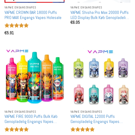
VAPME ENGANGSVAPES
VAPME ENGANGSVAPES
VAPME CROWN BAR 18000 Puffs
VAPME Shisha Pro Max 20000 Puffs
PRO MAX Engangs Vapes Holesale
LED Display Bulk Køb Genopladelig
€
6.05
Engangs Vapes Holesale
Vurderet
5
€
5.91
ud af 5
VAPME ENGANGSVAPES
VAPME ENGANGSVAPES
VAPME FIRE 9000 Puffs Bulk Køb
VAPME DIGITAL 12000 Puffs
Genopladelig Engangs Vapes
Genopladelig Engangs Vapes
Holesale
Engros