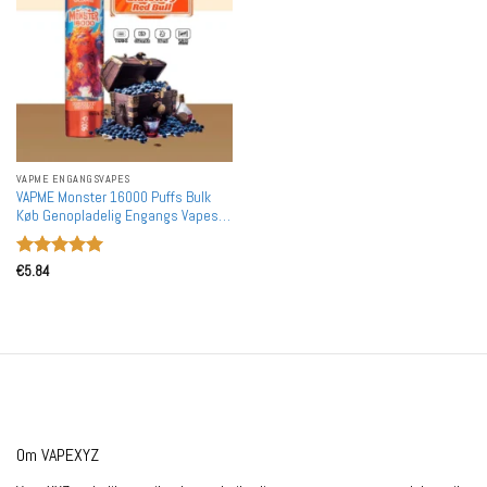
VAPME ENGANGSVAPES
VAPME Monster 16000 Puffs Bulk
Køb Genopladelig Engangs Vapes
Engros
Vurderet
5
€
5.84
ud af 5
Om VAPEXYZ