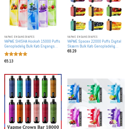
VAPME ENGANGSVAPES
VAPME ENGANGSVAPES
VAPME SHISHA Hookah 15000 Puffs
VAPME Spacex 22000 Puffs Digital
Genopladelig Bulk Køb Engangs
Skærm Bulk Køb Genopladelig
€
6.29
Vapes Holesale
Engangs Vapes Engros
Vurderet
5
€
5.13
ud af 5