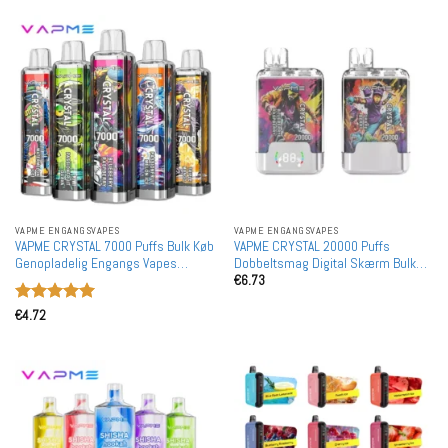
VAPME ENGANGSVAPES
VAPME ENGANGSVAPES
VAPME CRYSTAL 7000 Puffs Bulk Køb
VAPME CRYSTAL 20000 Puffs
Genopladelig Engangs Vapes
Dobbeltsmag Digital Skærm Bulk
€
6.73
Holesale
Køb Genopladelig Engangs Vapes
Engros
Vurderet
5
€
4.72
ud af 5