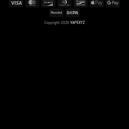
Visa
MasterCard
Discover
Dinners
Bancontact
Apple
Googl
Club
Pay
Pay
Revolut
Sepa
Copyright 2026
VAPEXYZ